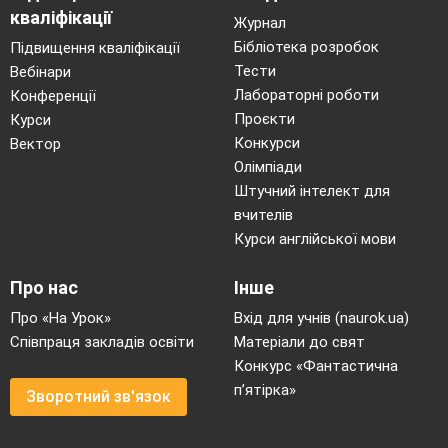
кваліфікації
Журнал
Бібліотека розробок
Підвищення кваліфікації
Тести
Вебінари
Лабораторні роботи
Конференції
Проєкти
Курси
Конкурси
Вектор
Олімпіади
Штучний інтелект для
вчителів
Курси англійської мови
Про нас
Інше
Про «На Урок»
Вхід для учнів (naurok.ua)
Співпраця закладів освіти
Матеріали до свят
Конкурс «Фантастична
п’ятірка»
Зворотний зв'язок