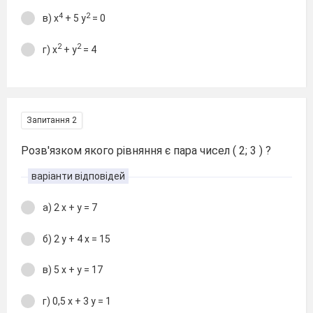
4
2
в) х
+ 5 у
= 0
2
2
г) х
+ у
= 4
Запитання 2
Розв'язком якого рівняння є пара чисел ( 2; 3 ) ?
варіанти відповідей
а) 2 х + у = 7
б) 2 у + 4 х = 15
в) 5 х + у = 17
г) 0,5 х + 3 у = 1