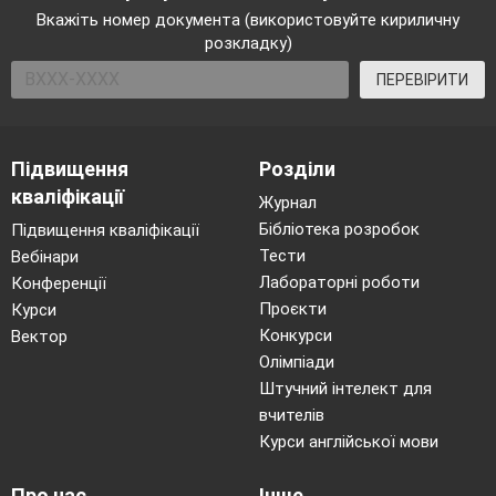
Вкажіть номер документа (використовуйте кириличну
розкладку)
ПЕРЕВІРИТИ
Підвищення
Розділи
кваліфікації
Журнал
Бібліотека розробок
Підвищення кваліфікації
Тести
Вебінари
Лабораторні роботи
Конференції
Проєкти
Курси
Конкурси
Вектор
Олімпіади
Штучний інтелект для
вчителів
Курси англійської мови
Про нас
Інше