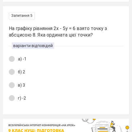
Запитання 5
На графіку рівняння 2х - 5у = 6 взято точку з
абсцисою 8. Яка ордината цієї точки?
варіанти відповідей
а) -1
б) 2
в) 3
г) -2