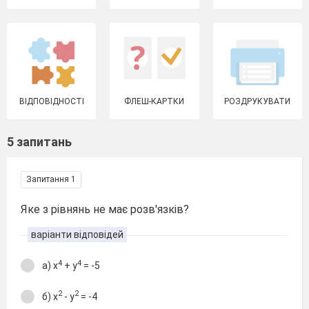
ВІДПОВІДНОСТІ
ФЛЕШ-КАРТКИ
РОЗДРУКУВАТИ
5 запитань
Запитання 1
Яке з рівнянь не має розв'язків?
варіанти відповідей
4
4
а) х
+ у
= -5
2
2
б) х
- у
= -4