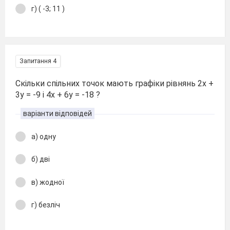
г) ( -3; 11 )
Запитання 4
Скільки спільних точок мають графіки рівнянь 2х +
3у = -9 і 4х + 6у = -18 ?
варіанти відповідей
а) одну
б) дві
в) жодної
г) безліч