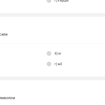
г) Ігерція
сили
б) кг
г) м3
символом