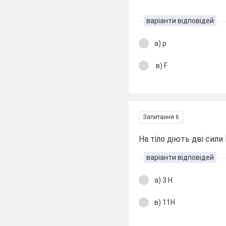
варіанти відповідей
а) ρ
в) F
Запитання 6
На тіло діють дві сили 
варіанти відповідей
а) 3 Н
в) 11Н