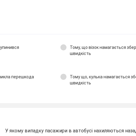
 зупинився
Тому, що візок намагається збе
швидкість
иникла перешкода
Тому що, кулька намагається з
швидкість
У якому випадку пасажири в автобусі нахиляються наза