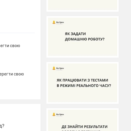
регти свою
берегти свою
д?