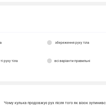
а
збереження руху тіла
і руху тіла
всі варіанти правильні
Чому кулька продовжує рух після того як візок зупинивс