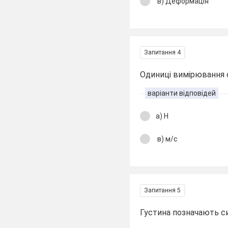
в) Деформація
Запитання 4
Одиниці вимірювання 
варіанти відповідей
а) Н
в) м/с
Запитання 5
Густина позначають 