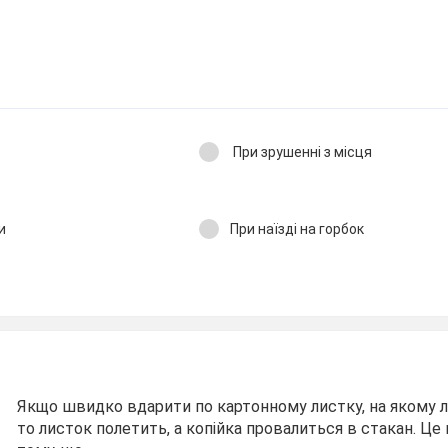
При зрушенні з місця
и
При наїзді на горбок
Якщо швидко вдарити по картонному листку, на якому л
то листок полетить, а копійка провалиться в стакан. Це