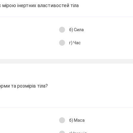
є мірою інертних властивостей тіла
б) Сила
г) Час
рми та розмірів тіла?
б) Маса