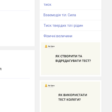
тиск
Взаємодія тіл. Сила
Тиск твердих тіл і рідин
Фізичні величини
л