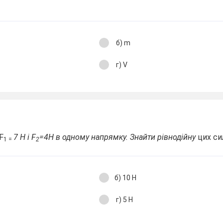
б) m
г) V
F
7 H і F
=4H в одному напрямку. Знайти рівнодійну
цих си
1 =
2
б) 10 Н
г) 5 Н