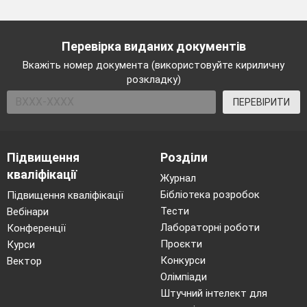
Перевірка виданих документів
Вкажіть номер документа (використовуйте кириличну
розкладку)
ПЕРЕВІРИТИ
Підвищення
Розділи
кваліфікації
Журнал
Бібліотека розробок
Підвищення кваліфікації
Тести
Вебінари
Лабораторні роботи
Конференції
Проєкти
Курси
Конкурси
Вектор
Олімпіади
Штучний інтелект для