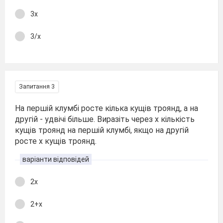
3х
3/х
Запитання 3
На першій клумбі росте кілька кущів троянд, а на
другій - удвічі більше. Виразіть через х кількість
кущів троянд на першій клумбі, якщо на другій
росте х кущів троянд.
варіанти відповідей
2х
2+х