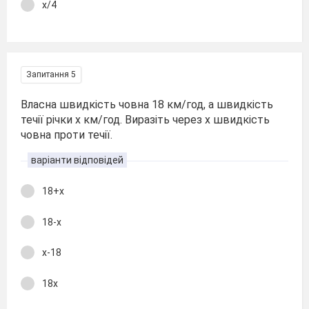
х/4
Запитання 5
Власна швидкість човна 18 км/год, а швидкість
течії річки х км/год. Виразіть через х швидкість
човна проти течії.
варіанти відповідей
18+х
18-х
х-18
18х