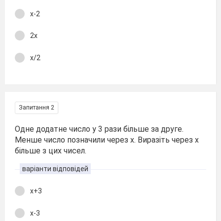
х-2
2х
х/2
Запитання 2
Одне додатне число у 3 рази більше за друге.
Менше число позначили через х. Виразіть через х
більше з цих чисел.
варіанти відповідей
х+3
х-3