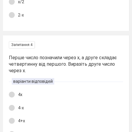
х/2
2-х
Запитання 4
Перше число позначили через х, а друге складає
четвертинну від першого. Виразіть друге число
через х.
варіанти відповідей
4х
4-х
4+х