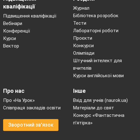
кваліфікації
Журнал
Бібліотека розробок
Підвищення кваліфікації
Тести
Вебінари
Лабораторні роботи
Конференції
Проєкти
Курси
Конкурси
Вектор
Олімпіади
Штучний інтелект для
вчителів
Курси англійської мови
Про нас
Інше
Про «На Урок»
Вхід для учнів (naurok.ua)
Співпраця закладів освіти
Матеріали до свят
Конкурс «Фантастична
п’ятірка»
Зворотний зв'язок