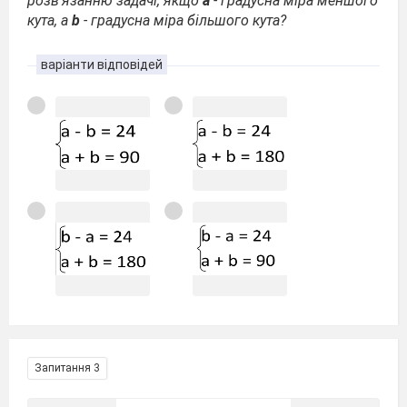
розв'язанню задачі, якщо
a
- градусна міра меншого
кута, а
b
- градусна міра більшого кута?
варіанти відповідей
Запитання 3