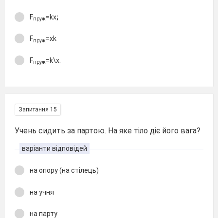
F
=kx
;
пруж
F
=xk
пруж
F
=k\x.
пруж
Запитання 15
Учень сидить за партою. На яке тіло діє його вага?
варіанти відповідей
на опору (на стілець)
на учня
на парту