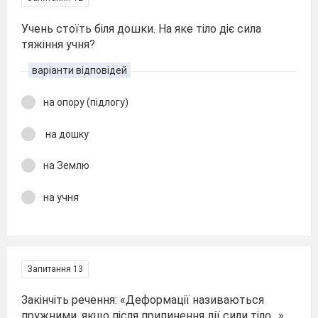
Учень стоїть біля дошки. На яке тіло діє сила
тяжіння учня?
варіанти відповідей
на опору (підлогу)
на дошку
на Землю
на учня
Запитання 13
Закінчіть речення: «Деформації називаються
пружними, якщо після припинення дії сили тіло…»