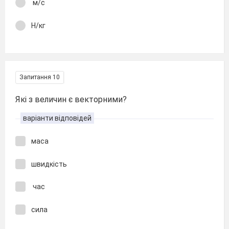
м/c
H/кг
Запитання 10
Які з величин є векторними?
варіанти відповідей
маса
швидкість
час
сила