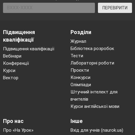
ПЕРЕВІРИТИ
Підвищення
Розділи
кваліфікації
Журнал
Бібліотека розробок
Підвищення кваліфікації
Тести
Вебінари
Лабораторні роботи
Конференції
Проєкти
Курси
Конкурси
Вектор
Олімпіади
Штучний інтелект для
вчителів
Курси англійської мови
Про нас
Інше
Про «На Урок»
Вхід для учнів (naurok.ua)