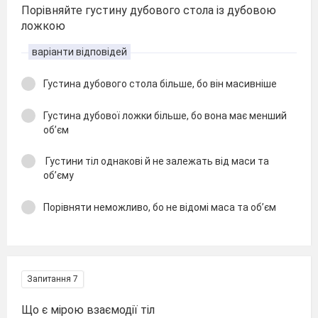
Порівняйте густину дубового стола із дубовою
ложкою
варіанти відповідей
Густина дубового стола більше, бо він масивніше
Густина дубової ложки більше, бо вона має менший
об’єм
Густини тіл однакові й не залежать від маси та
об’єму
Порівняти неможливо, бо не відомі маса та об’єм
Запитання 7
Що є мірою взаємодії тіл