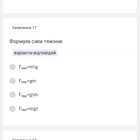
Запитання 17
Формула сили тяжіння
варіанти відповідей
F
=m\g
тяж
F
=gm
тяж
F
=g\m
тяж
F
=mgt
тяж