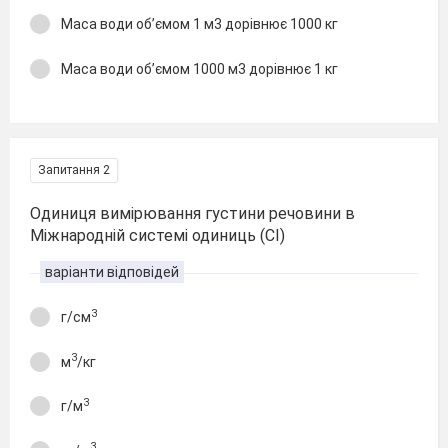
Маса води об’ємом 1 м3 дорівнює 1000 кг
Маса води об’ємом 1000 м3 дорівнює 1 кг
Запитання 2
Одиниця вимірювання густини речовини в
Міжнародній системі одиниць (СІ)
варіанти відповідей
3
г/см
3
м
/кг
3
г/м
3