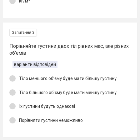
кг/м
Запитання 3
Порівняйте густини двох тіл рівних мас, але різних
об’ємів
варіанти відповідей
Тіло меншого об’єму буде мати більшу густину
Тіло більшого об’єму буде мати меншу густину
Їх густини будуть однакові
Порівняти густини неможливо