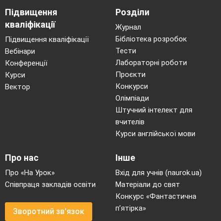
Підвищення
Розділи
кваліфікації
Журнал
Бібліотека розробок
Підвищення кваліфікації
Тести
Вебінари
Лабораторні роботи
Конференції
Проєкти
Курси
Конкурси
Вектор
Олімпіади
Штучний інтелект для
вчителів
Курси англійської мови
Про нас
Інше
Про «На Урок»
Вхід для учнів (naurok.ua)
Співпраця закладів освіти
Матеріали до свят
Конкурс «Фантастична
п’ятірка»
Зворотний зв'язок