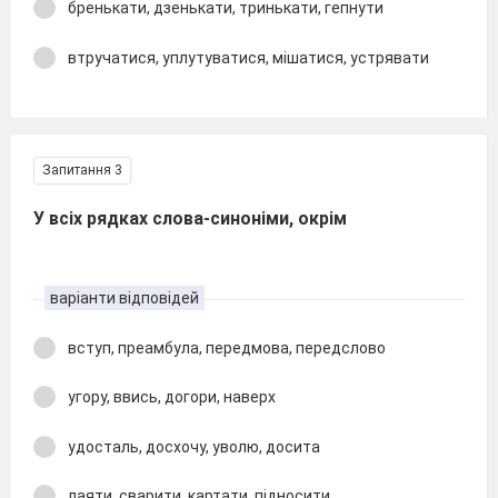
бренькати, дзенькати, тринькати, гепнути
втручатися, уплутуватися, мішатися, устрявати
Запитання 3
У всіх рядках слова-синоніми, окрім
варіанти відповідей
вступ, преамбула, передмова, передслово
угору, ввись, догори, наверх
удосталь, досхочу, уволю, досита
лаяти, сварити, картати, підносити