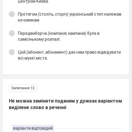
центром Києва.
Протягом
(століть, сторіч)
український степ належав
кочовикам.
Передвиборча
(компанія, кампанія)
була в
самісінькому розпалі.
Цей
(абонент, абонемент)
дає нам право відвідувати
всі музеї міста.
Запитання 12
Не можна замінити поданим у дужках варіантом
виділене слово в реченні
варіанти відповідей