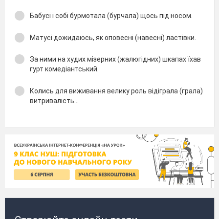
Бабусі і собі бурмотала (бурчала) щось під носом.
Матусі дожидаюсь, як оповесні (навесні) ластівки.
За ними на худих мізерних (жалюгідних) шкапах їхав
гурт комедіантський.
Колись для виживання велику роль відіграла (грала)
витривалість…