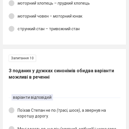
моторний
хлопець –
прудкий
хлопець
моторний
човен –
моторний
юнак
стрункий
стан
– тривожний
стан
Запитання 10
З поданих у дужках синонімів обидва варіанти
можливі в реченні
варіанти відповідей
Поїхав Степан не по
(трасі, шосе)
, а звернув на
коротшу дорогу.
Мені здається, що він
(здатний, здібний)
і чуже горе