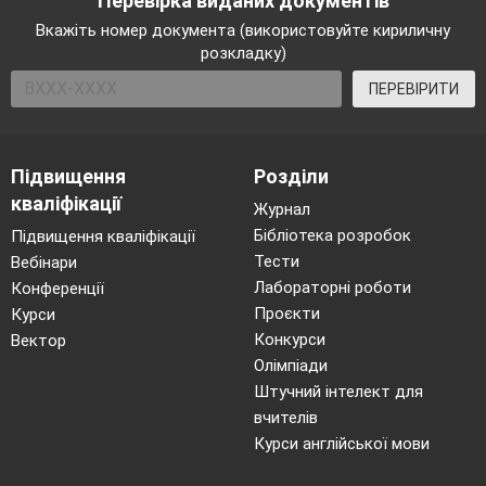
Перевірка виданих документів
Вкажіть номер документа (використовуйте кириличну
розкладку)
ПЕРЕВІРИТИ
Підвищення
Розділи
кваліфікації
Журнал
Бібліотека розробок
Підвищення кваліфікації
Тести
Вебінари
Лабораторні роботи
Конференції
Проєкти
Курси
Конкурси
Вектор
Олімпіади
Штучний інтелект для
вчителів
Курси англійської мови