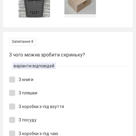
Запитання 8
З чого можна зробити скриньку?
варіанти відповідей
З книги
З пляшки
З коробки з-під взуття
З посуду
З коробки з-під чаю