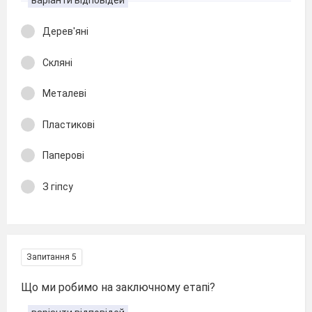
варіанти відповідей
Дерев'яні
Скляні
Металеві
Пластикові
Паперові
З гіпсу
Запитання 5
Що ми робимо на заключному етапі?