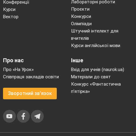
Лабораторні роботи
Конференції
Проєкти
Курси
Конкурси
Вектор
Олімпіади
Штучний інтелект для
вчителів
Курси англійської мови
Про нас
Інше
Про «На Урок»
Вхід для учнів (naurok.ua)
Співпраця закладів освіти
Матеріали до свят
Конкурс «Фантастична
п’ятірка»
Зворотний зв'язок