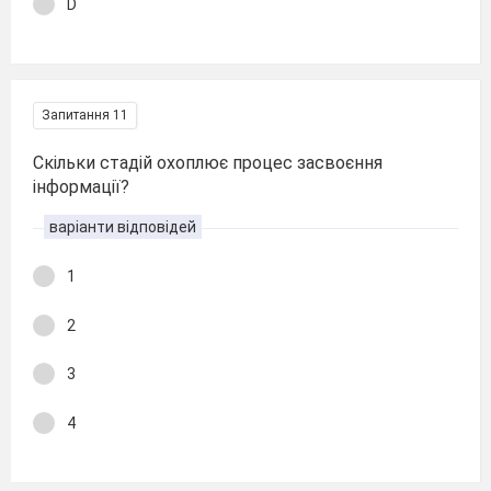
D
Запитання 11
Скільки стадій охоплює процес засвоєння
інформації?
варіанти відповідей
1
2
3
4