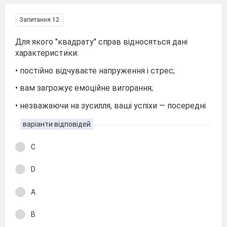
Запитання 12
Для якого "квадрату" справ відносяться дані
характеристики:
• постійно відчуваєте напруження і стрес;
• вам загрожує емоційне вигорання;
• незважаючи на зусилля, ваші успіхи — посередні.
варіанти відповідей
С
D
А
В