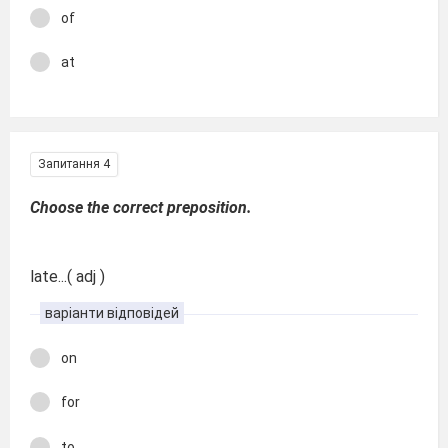
of
at
Запитання 4
Choose the correct preposition.
late...( adj )
варіанти відповідей
on
for
to