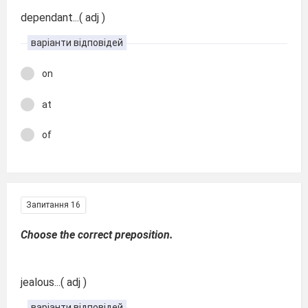
dependant...( adj )
варіанти відповідей
on
at
of
Запитання 16
Choose the correct preposition.
jealous...( adj )
варіанти відповідей