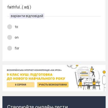
faithful...( adj )
варіанти відповідей
to
on
for
Створюйте онлайн-тести