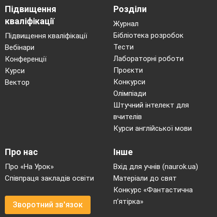
Підвищення
Розділи
кваліфікації
Журнал
Бібліотека розробок
Підвищення кваліфікації
Тести
Вебінари
Лабораторні роботи
Конференції
Проєкти
Курси
Конкурси
Вектор
Олімпіади
Штучний інтелект для
вчителів
Курси англійської мови
Про нас
Інше
Про «На Урок»
Вхід для учнів (naurok.ua)
Співпраця закладів освіти
Матеріали до свят
Конкурс «Фантастична
п’ятірка»
Зворотний зв'язок