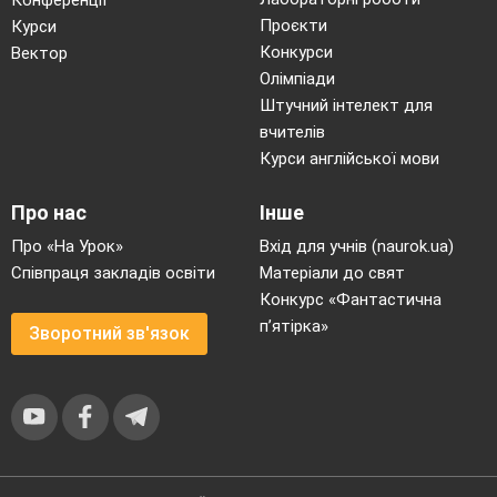
Проєкти
Курси
Конкурси
Вектор
Олімпіади
Штучний інтелект для
вчителів
Курси англійської мови
Про нас
Інше
Про «На Урок»
Вхід для учнів (naurok.ua)
Співпраця закладів освіти
Матеріали до свят
Конкурс «Фантастична
п’ятірка»
Зворотний зв'язок