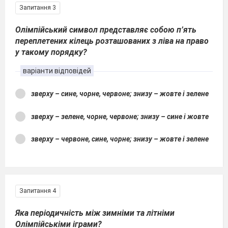
Запитання 3
Олімпійський символ представляє собою п’ять
переплетених кілець розташованих з ліва на право
у такому порядку?
варіанти відповідей
зверху – сине, чорне, червоне; знизу – жовте і зелене
зверху – зелене, чорне, червоне; знизу – сине і жовте
зверху – червоне,
сине,
чорне; знизу – жовте і зелене
Запитання 4
Яка періодичність між зимніми та літніми
Олімпійськіми іграми?