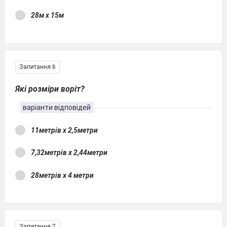
28м х 15м
Запитання 6
Які розміри воріт?
варіанти відповідей
11метрів х 2,5метри
7,32метрів х 2,44метри
28метрів х 4 метри
Запитання 7