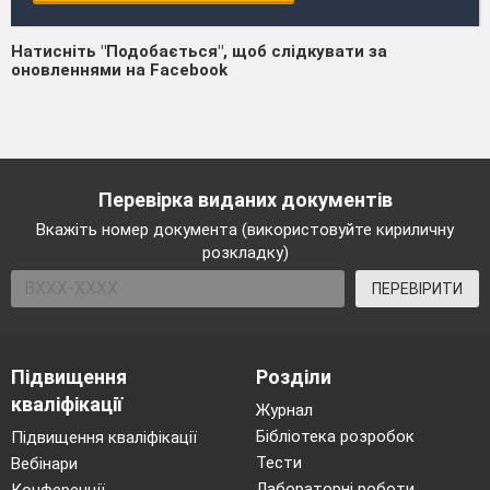
Натисніть "Подобається", щоб слідкувати за
оновленнями на Facebook
Перевірка виданих документів
Вкажіть номер документа (використовуйте кириличну
розкладку)
ПЕРЕВІРИТИ
Підвищення
Розділи
кваліфікації
Журнал
Бібліотека розробок
Підвищення кваліфікації
Тести
Вебінари
Лабораторні роботи
Конференції