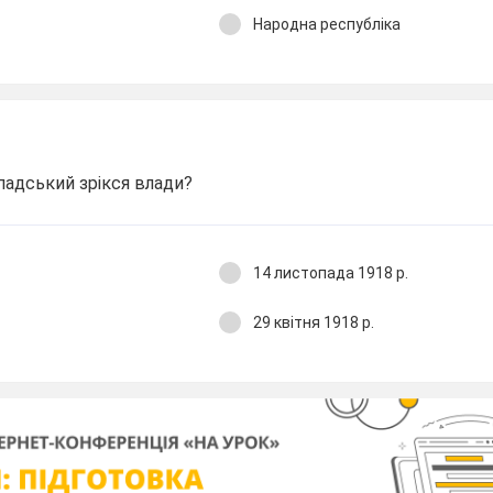
Народна республіка
падський зрікся влади?
14 листопада 1918 р.
29 квітня 1918 р.