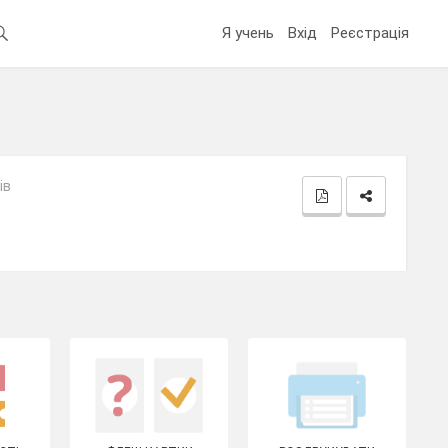
Я учень
Вхід
Реєстрація
ів