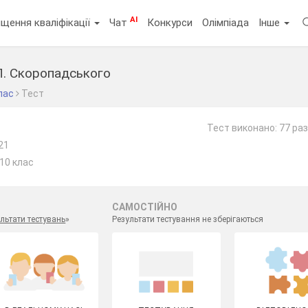
AI
щення кваліфікації
Чат
Конкурси
Олімпіада
Інше
П. Скоропадського
лас
Тест
Тест виконано: 77 раз
21
 10 клас
САМОСТІЙНО
льтати тестувань
»
Результати тестування не зберігаються