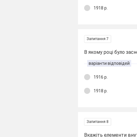
1918 р.
Запитання 7
В якому році було зас
варіанти відповідей
1916 р.
1918 р.
Запитання 8
Вкажіть елементи внут