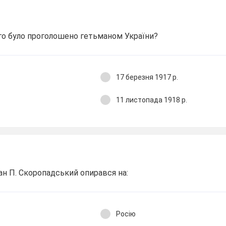
го було проголошено гетьманом України?
17 березня 1917 р.
11 листопада 1918 р.
ман П. Скоропадський опирався на:
Росію