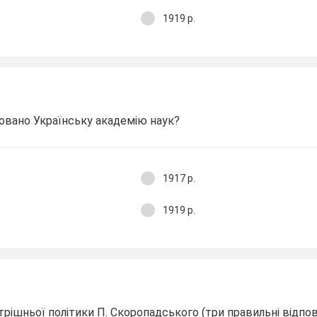
1919 р.
новано Українську академію наук?
1917 р.
1919 р.
рішньої політики П. Скоропадського (три правильні відпові