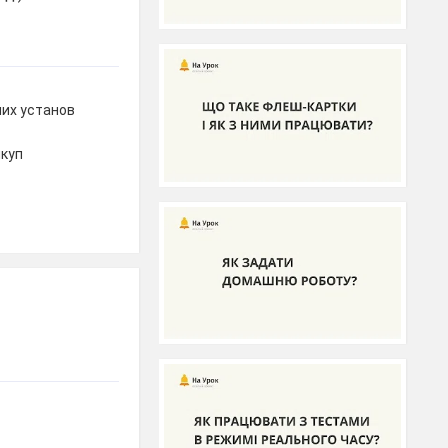
их установ
икуп