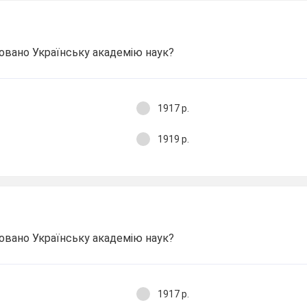
новано Українську академію наук?
1917 р.
1919 р.
новано Українську академію наук?
1917 р.