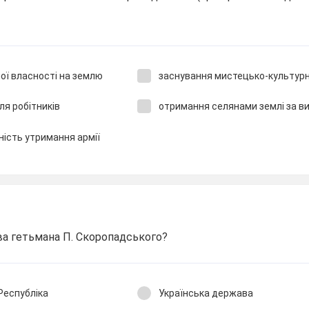
ої власності на землю
заснування мистецько-культурн
я робітників
отримання селянами землі за в
ність утримання армії
ва гетьмана П. Скоропадського?
Республіка
Українська держава