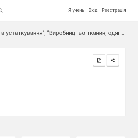
Я учень
Вхід
Реєстрація
Узагальнення та систематизація знань за темами "Виробництво машин та устаткування", "Виробництво тканин, одягу, взуття", "Виробництво харчових продуктів, напоїв"