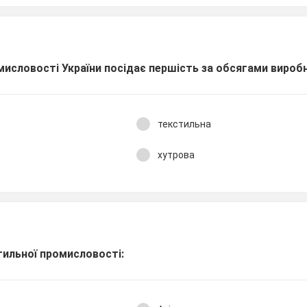
омисловості України посідає першість за обсягами ви­ро
текстильна
хутрова
тильної промисловості: