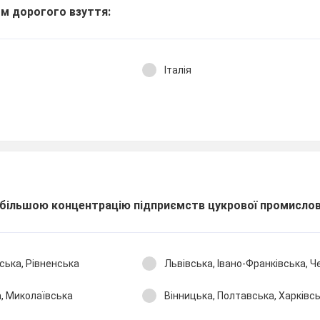
м дорогого взуття:
Італія
йбільшою концентрацію підприємств цукрової проми­слов
ька, Рівненська
Львівська, Івано-Франківська, Ч
, Миколаївська
Вінницька, Полтавська, Харківс