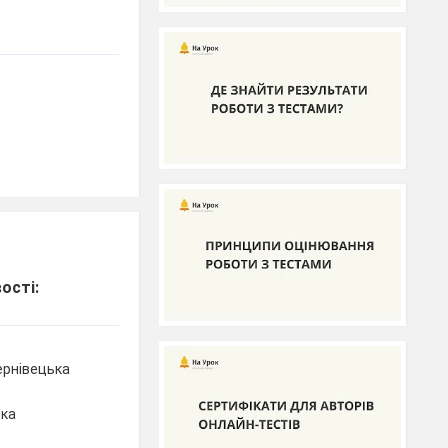
ості:
ернівецька
ька