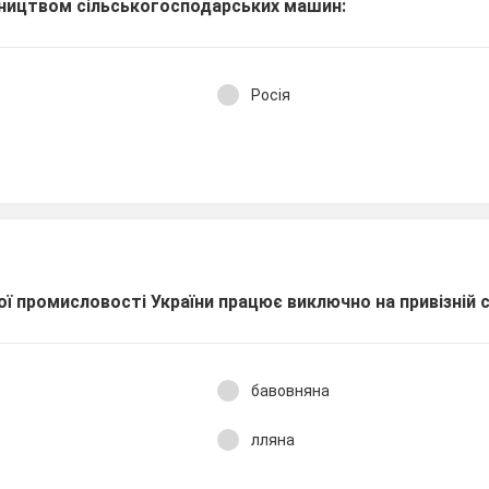
бництвом сільськогосподарських машин:
Росія
ої промисловості України працює виключно на привізній 
бавовняна
лляна