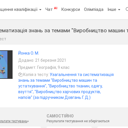
AI
щення кваліфікації
Чат
Конкурси
Олімпіада
Інше
ест
Йонка О. М.
Додано: 21 березня 2021
Предмет: Географія, 9 клас
Копія з тесту:
Узагальнення та систематизація
знань за темами "Виробництво машин та
устаткування", "Виробництво тканин, одягу,
взуття", "Виробництво харчових продуктів,
напоїв" (за підручником Довгань Г. Д.)
САМОСТІЙНО
льтати тестувань
»
Результати тестування не зберігаються