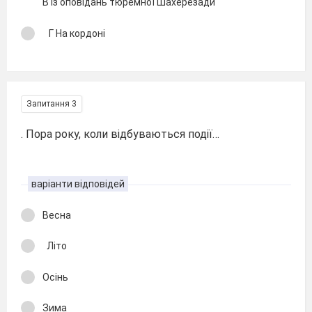
В Із оповідань тюремної Шахерезади
Г На кордоні
Запитання 3
. Пора року, коли відбуваються події…
варіанти відповідей
Весна
Літо
Осінь
Зима