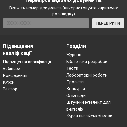
Перевірка виданих документів
Вкажіть номер документа (використовуйте кириличну
розкладку)
ПЕРЕВІРИТИ
Підвищення
Розділи
кваліфікації
Журнал
Бібліотека розробок
Підвищення кваліфікації
Тести
Вебінари
Лабораторні роботи
Конференції
Проєкти
Курси
Конкурси
Вектор
Олімпіади
Штучний інтелект для
вчителів
Курси англійської мови