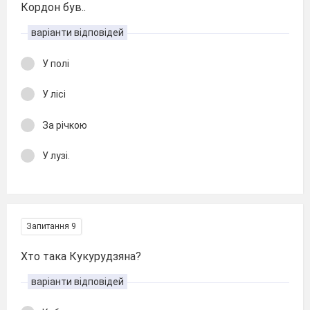
Кордон був..
варіанти відповідей
У полі
У лісі
За річкою
У лузі.
Запитання 9
Хто така Кукурудзяна?
варіанти відповідей