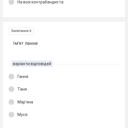
На возі контрабандиста
Запитання 6
Ім’ят панни:
варіанти відповідей
Гання
Таня
Мар’яна
Муся