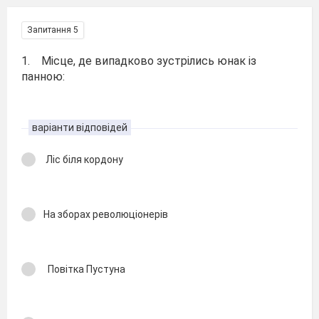
Запитання 5
1. Місце, де випадково зустрілись юнак із
панною:
варіанти відповідей
Ліс біля кордону
На зборах революціонерів
Повітка Пустуна