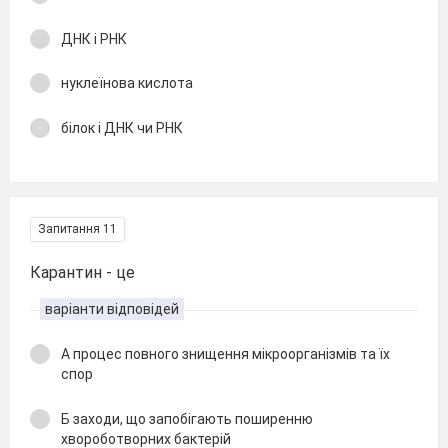
ДНК і РНК
нуклеїнова кислота
білок і ДНК чи РНК
Запитання 11
Карантин - це
варіанти відповідей
А процес повного знищення мікроорганізмів та їх
спор
Б заходи, що запобігають поширенню
хвороботворних бактерій