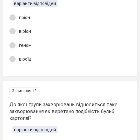
варіанти відповідей
пріон
віріон
геном
віроїд
Запитання 18
До якої групи захворювань відноситься таке
захворювання як веретено подібність бульб
картоплі?
варіанти відповідей