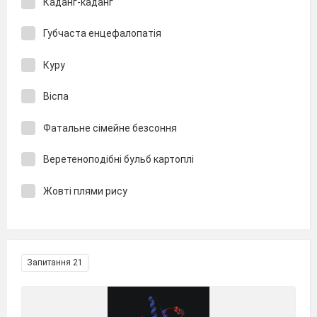
Каданг-каданг
Губчаста енцефалопатія
Куру
Віспа
Фатальне сімейне безсоння
Веретеноподібні бульб картоплі
Жовті плями рису
Запитання 21