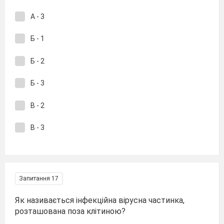
А - 3
Б - 1
Б - 2
Б - 3
В - 2
В - 3
Запитання 17
Як називається інфекційна вірусна частинка,
розташована поза клітиною?