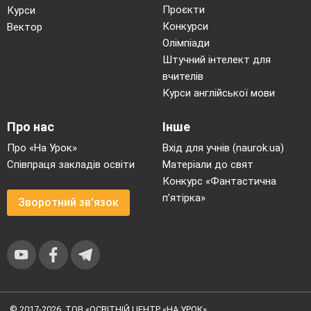
Проєкти
Курси
Конкурси
Вектор
Олімпіади
Штучний інтелект для
вчителів
Курси англійської мови
Про нас
Інше
Про «На Урок»
Вхід для учнів (naurok.ua)
Співпраця закладів освіти
Матеріали до свят
Конкурс «Фантастична
п’ятірка»
Зворотний зв'язок
© 2017-2026, ТОВ «ОСВІТНІЙ ЦЕНТР «НА УРОК»