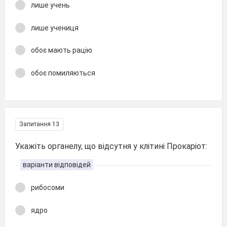
лише учень
лише учениця
обоє мають рацію
обоє помиляються
Запитання 13
Укажіть органелу, що відсутня у клітині Прокаріот:
варіанти відповідей
рибосоми
ядро