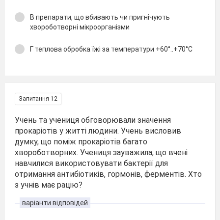
В препарати, що вбивають чи пригнічують
хвороботворні мікроорганізми
Г теплова обробка їжі за температури +60°..+70°С
Запитання 12
Учень та учениця обговорювали значення
прокаріотів у житті людини. Учень висловив
думку, що поміж прокаріотів багато
хвороботворних. Учениця зауважила, що вчені
навчилися використовувати бактерії для
отримання антибіотиків, гормонів, ферментів. Хто
з учнів має рацію?
варіанти відповідей