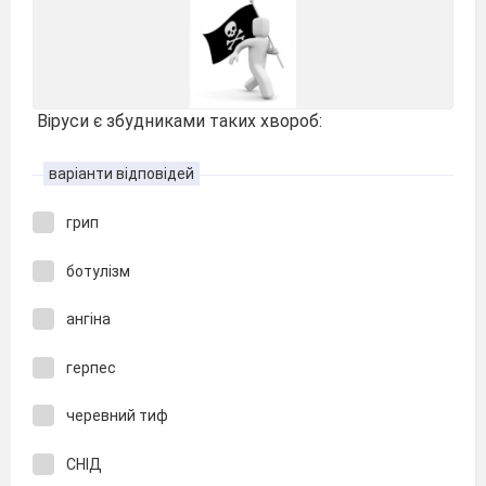
Віруси є збудниками таких хвороб:
варіанти відповідей
грип
ботулізм
ангіна
герпес
черевний тиф
СНІД