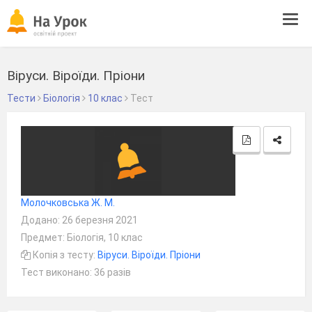
Tog
navi
Віруси. Віроїди. Пріони
Тести
Біологія
10 клас
Тест
Молочковська Ж. М.
Додано: 26 березня 2021
Предмет: Біологія, 10 клас
Копія з тесту:
Віруси. Віроїди. Пріони
Тест виконано: 36 разів