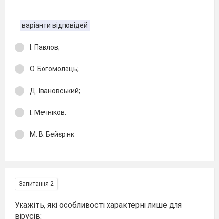
варіанти відповідей
І. Павлов;
О. Богомолець;
Д. Івановський;
І. Мечніков.
М. В. Бейєрінк
Запитання 2
Укажіть, які особливості характерні лише для
вірусів: