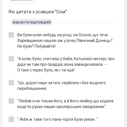
Які цитати з усмішки "Сом":
варіанти відповідей
Ви були коли-небудь на річці, на Осколі, що тече
Харківщиною нашою аж у річку Північний Донець?
Не були? Побувайте!
"А коли, було, спитаєш у баби, батькової матері, про
діда чи там про прадіда, вона завжди казала: --
Отаке стерво було, як і ти оце!
"Це, дорогі наші читачі, серйозно і без жодного
перебільшення.
"Любив я не тільки його, а й його лінійку, що ходила
іноді по руках наших школярських замурзаних".
" Якби ж таки того пана чорти були узяли..."