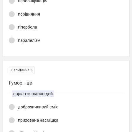
персоніфікація
порівняння
гіпербола
паралелізм
Запитання 3
Гумор - це
варіанти відповідей
доброзичливий сміх
прихована насмішка