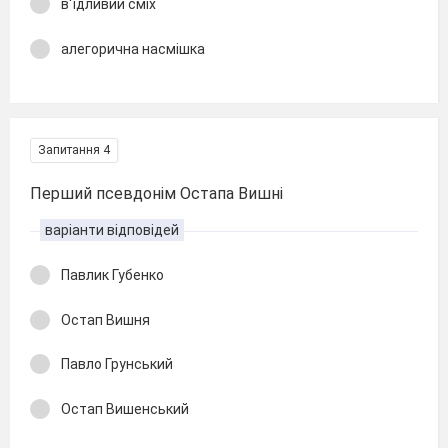
в'їдливий сміх
алегорична насмішка
Запитання 4
Перший псевдонім Остапа Вишні
варіанти відповідей
Павлик Губенко
Остап Вишня
Павло Грунський
Остап Вишенський