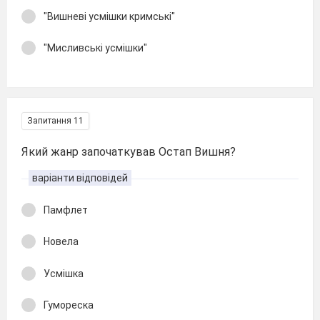
"Вишневі усмішки кримські"
"Мисливські усмішки"
Запитання 11
Який жанр започаткував Остап Вишня?
варіанти відповідей
Памфлет
Новела
Усмішка
Гумореска