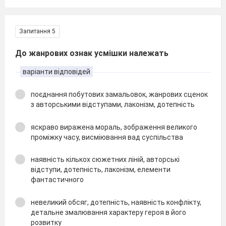
Запитання 5
До жанрових ознак усмішки належать
варіанти відповідей
поєднання побутових замальовок, жанрових сценок
з авторськими відступами, лаконізм, дотепність
яскраво виражена мораль, зображення великого
проміжку часу, висміювання вад суспільства
наявність кількох сюжетних ліній, авторські
відступи, дотепність, лаконізм, елементи
фантастичного
невеликий обсяг, дотепність, наявність конфлікту,
детальне змалювання характеру героя в його
розвитку