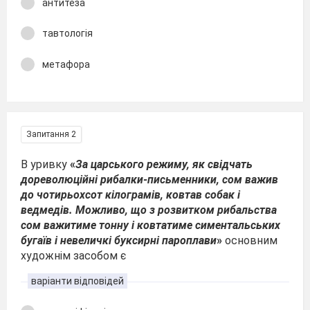
антитеза
тавтологія
метафора
Запитання 2
В уривку
«
За царського режиму, як свідчать
дореволюційні рибалки-письменники, сом важив
до чотирьохсот кілограмів, ковтав собак і
ведмедів. Можливо, що з розвитком рибальства
сом важитиме тонну і ковтатиме симентальських
бугаїв і невеличкі буксирні пароплави
»
основним
художнім засобом є
варіанти відповідей