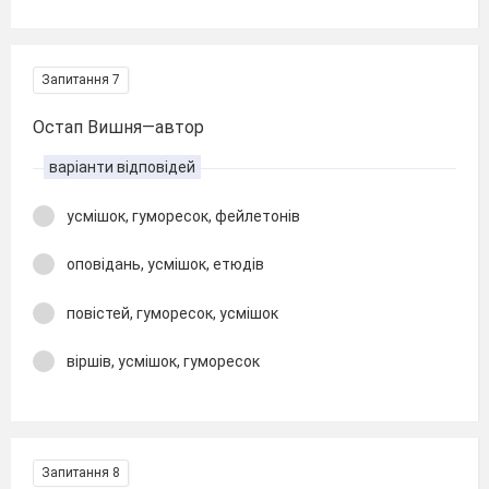
Запитання 7
Остап Вишня—автор
варіанти відповідей
усмішок, гуморесок, фейлетонів
оповідань, усмішок, етюдів
повістей, гуморесок, усмішок
віршів, усмішок, гуморесок
Запитання 8