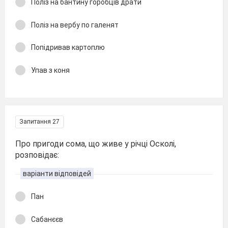
Поліз на бантину горобців драти
Поліз на вербу по галенят
Попідривав картоплю
Упав з коня
Запитання 27
Про пригоди сома, що живе у річці Осколі,
розповідає:
варіанти відповідей
Пан
Сабанєєв