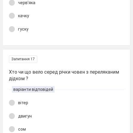
черв'яка
качку
гуску
Запитання 17
Хто чи що вело серед річки човен з переляканим
дідком ?
варіанти відповідей
вітер
двигун
сом