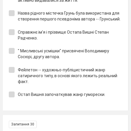
активно видавалися за життя.
Назва рідного містечка Грунь була використана для
створення першого псевдоніма автора -- Грунський.
Справжнє ім'я і прізвище Остапа Вишні Степан
Радченко.
" Мисливські усмішки" присвячені Володимиру
Сосюрі, другу автора.
Фейлетон -- художньо-публіцистичний жанр
сатиричного типу, в основі якого лежить реальний
факт.
Остап Вишня започаткував жанр гуморески.
Запитання 30