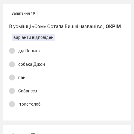
Запитання 19
В усмішці «Сом» Остапа Вишні названі всі,
ОКРІМ
варіанти відповідей
дід Панько
собака Джой
пан
Сабанєєв
толстолоб