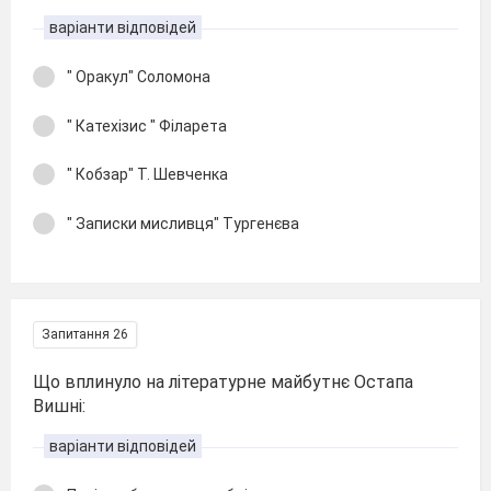
варіанти відповідей
" Оракул" Соломона
" Катехізис " Філарета
" Кобзар" Т. Шевченка
" Записки мисливця" Тургенєва
Запитання 26
Що вплинуло на літературне майбутнє Остапа
Вишні:
варіанти відповідей