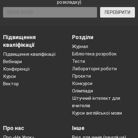
розкладку)
ПЕРЕВІРИТИ
Підвищення
Розділи
кваліфікації
Журнал
Бібліотека розробок
Підвищення кваліфікації
Тести
Вебінари
Лабораторні роботи
Конференції
Проєкти
Курси
Конкурси
Вектор
Олімпіади
Штучний інтелект для
вчителів
Курси англійської мови
Про нас
Інше
Про «На Урок»
Вхід для учнів (naurok.ua)