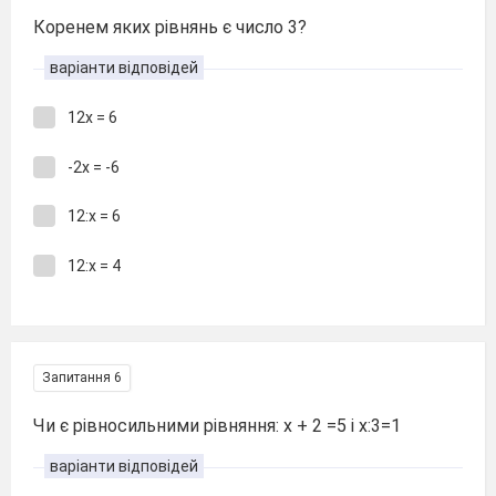
Коренем яких рівнянь є число 3?
варіанти відповідей
12х = 6
-2х = -6
12:х = 6
12:х = 4
Запитання 6
Чи є рівносильними рівняння: х + 2 =5 і х:3=1
варіанти відповідей