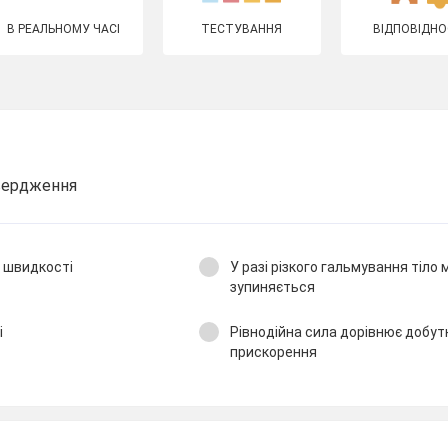
В РЕАЛЬНОМУ ЧАСІ
ТЕСТУВАННЯ
ВІДПОВІДНО
вердження
и швидкості
У разі різкого гальмування тіло
зупиняється
і
Рівнодійна сила дорівнює добутк
прискорення