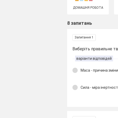
ДОМАШНЯ РОБОТА
8 запитань
Запитання 1
Виберіть правильне т
варіанти відповідей
Маса - причина змін
Сила - міра інертност