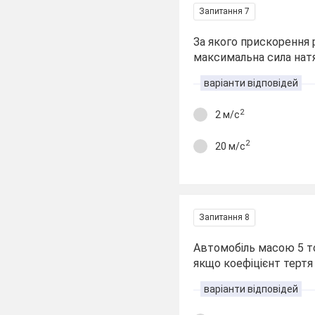
Запитання 7
За якого прискорення 
максимальна сила натя
варіанти відповідей
2
2 м/с
2
20 м/с
Запитання 8
Автомобіль масою 5 то
якщо коефіцієнт тертя 
варіанти відповідей