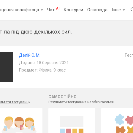
AI
щення кваліфікації
Чат
Конкурси
Олімпіада
Інше
іла під дією декількох сил.
т
Делій О. М.
Тест
Додано: 18 березня 2021
Предмет: Фізика, 9 клас
САМОСТІЙНО
льтати тестувань
»
Результати тестування не зберігаються