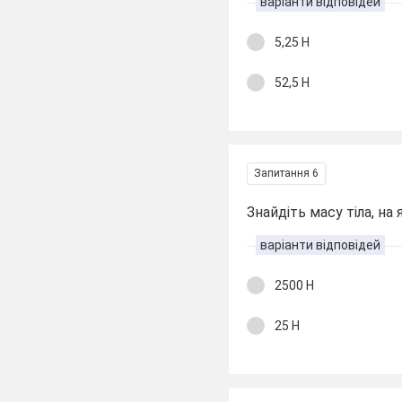
варіанти відповідей
5,25 Н
52,5 Н
Запитання 6
Знайдіть масу тіла, на 
варіанти відповідей
2500 Н
25 Н