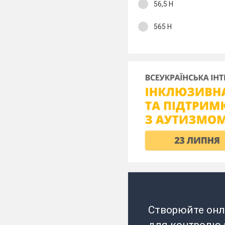
56,5 Н
565 Н
Створюйте онл
для контролю з