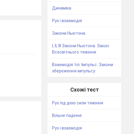
Динаміка
Рух і взаємодія
Закони Ньютона
І, ІІ, ІІІ Закони Ньютона. Закон
Всесвітнього тяжіння.
Взаемодія тіл. Імпульс. Закони
збереження імпульсу
Схожі тест
Рух під дією сили тяжіння
Вільне падіння
Рух і взаємодія