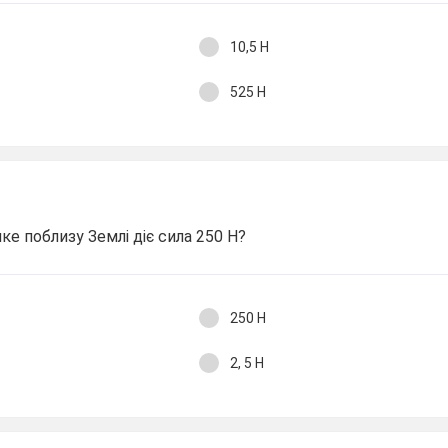
10,5 Н
525 Н
яке поблизу Землі діє сила 250 Н?
250 Н
2, 5 Н