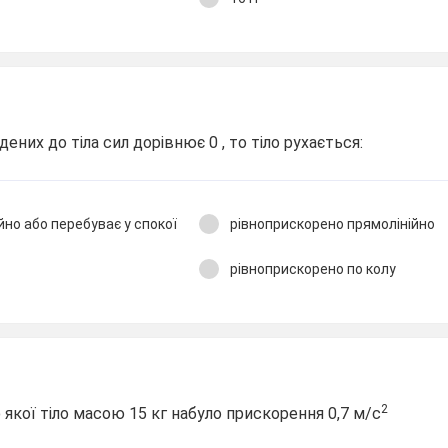
ених до тіла сил дорівнює 0 , то тіло рухається:
йно або перебуває у спокої
рівноприскорено прямолінійно
рівноприскорено по колу
2
ю якої тіло масою 15 кг набуло прискорення 0,7 м/с