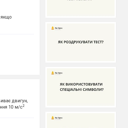
, якщо
виває двигун,
2
іння 10 м/с