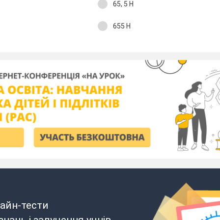
65, 5 Н
655 Н
айн-тести
нань і залучення учнів