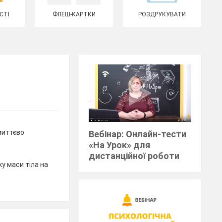
СТІ
ФЛЕШ-КАРТКИ
РОЗДРУКУВАТИ
 миттєво
Вебінар: Онлайн-тести
«На Урок» для
дистанційної роботи
у маси тіла на