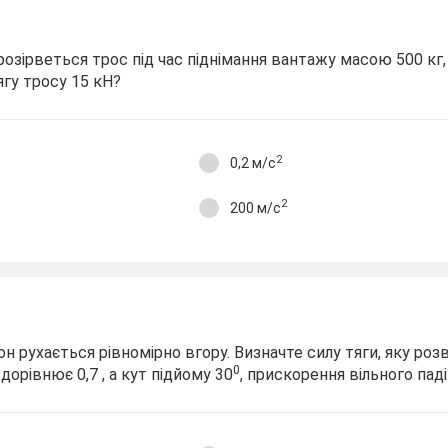
розірветься трос під час піднімання вантажу масою 500 кг
гу тросу 15 кН?
2
0,2 м/с
2
200 м/с
н рухається рівномірно вгору. Визначте силу тяги, яку роз
0
дорівнює 0,7 , а кут підйому 30
, прискорення вільного пад