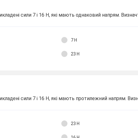
рикладені сили 7 і 16 Н, які мають однаковий напрям. Визначт
7 Н
23 Н
рикладені сили 7 і 16 Н, які мають протилежний напрям. Визн
23 Н
16 Н