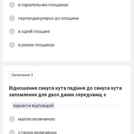
в паралельних площинах
перпендикулярно до площини
в одній площині
в різних площинах
Запитання 3
Відношення синуса кута падіння до синуса кута
заломлення для двох даних середовищ є
варіанти відповідей
малою величиною
сталою величиною