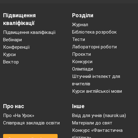
Підвищення
Розділи
кваліфікації
Журнал
Бібліотека розробок
Підвищення кваліфікації
Тести
Вебінари
Лабораторні роботи
Конференції
Проєкти
Курси
Конкурси
Вектор
Олімпіади
Штучний інтелект для
вчителів
Курси англійської мови
Про нас
Інше
Про «На Урок»
Вхід для учнів (naurok.ua)
Співпраця закладів освіти
Матеріали до свят
Конкурс «Фантастична
п’ятірка»