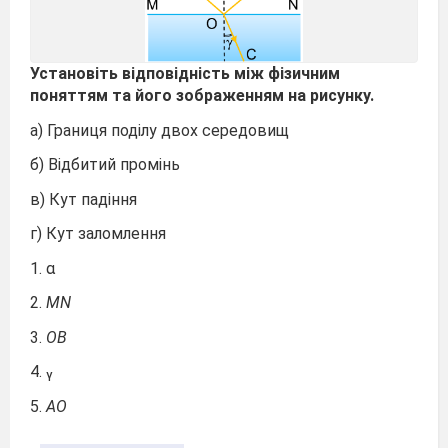
Установіть відповідність між фізичним
поняттям та його зображенням на рисунку.
а) Границя поділу двох середовищ
б) Відбитий промінь
в) Кут падіння
г) Кут заломлення
1. α
2.
MN
3.
OB
4. ᵧ
5.
AO