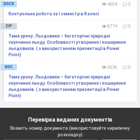
DOCX
4604
5
Контрольна робота за I семестр в 8 класі
ZIP
8774
5
Тема уроку: Льодовики – багаторічні природні
скупчення льоду. Особливості утворення і поширення
льодовиків. ( з використанням презентації в Power
Point)
DOC
5636
0
Тема уроку: Льодовики – багаторічні природні
скупчення льоду. Особливості утворення і поширення
льодовиків. ( з використанням презентації в Power
Point)
Перевірка виданих документів
Вкажіть номер документа (використовуйте кириличну
розкладку)