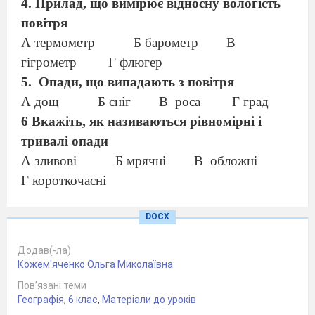
4. Прилад, що вимірює відносну вологість
повітря
А термометр
Б барометр
В
гігрометр
Г флюгер
5.
Опади, що випадають з повітря
А дощ
Б сніг
В
роса
Г град
6 Вкажіть, як називаються рівномірні і
тривалі опади
А зливові
Б мрячні
В
обложні
Г короткочасні
7. Регулювати відносну вологість повітря у
DOCX
кімнаті можна за допомогою приладу
А термометра
Б барометра
В
Додав(-ла)
гігрометра
Г гігростата
Кожем'яченко Ольга Миколаївна
8. Розташуйте хмари за висотою,
Пов’язані теми
починаючи від поверхні Землі
Географія
,
6 клас
,
Матеріали до уроків