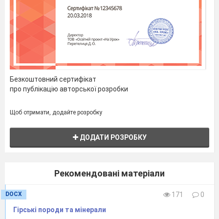
14. Перехід води з газоподібного стану в
рідкий – це…
А
конденсація
Б
атмосферний тиск
В
сублімація
Безкоштовний сертифікат
Г
випаровування
про публікацію авторської розробки
15. Користуючись діаграмою опадів,
Щоб отримати, додайте розробку
визначте річну кількість опадів.
ДОДАТИ РОЗРОБКУ
Рекомендовані матеріали
DOCX
171
0
Гірські породи та мінерали