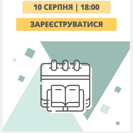
дрібних, завислих у повітрі краплинок
скупчення дуже дрібних крапель води або
кристалів льоду на великій висоті над землею
внаслідок охолодження насиченого водяною
парою повітря
Г
скупчення
дрібних крапель води на
охолодженій поверхні ґрунту.
11. В Україні найменша абсолютна
вологість повітря …
А
у липні
Б
у січні
В
у вересні
Г
у березні
12. Кількість водяної пари, яка може
міститися в повітрі залежить від…