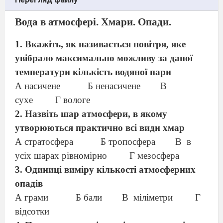
Вода в атмосфері. Хмари. Опади.
1. Вкажіть, як називається повітря, яке
увібрало максимально можливу за даної
температури кількість водяної пари
А насичене
Б ненасичене
В
сухе
Г вологе
2. Назвіть шар атмосфери, в якому
утворюються практично всі види хмар
А стратосфера
Б тропосфера
В
в
усіх шарах рівномірно
Г мезосфера
3. Одиниці виміру кількості атмосферних
опадів
А грами
Б бали
В
міліметри
Г
відсотки