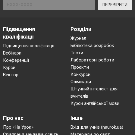
ПЕРЕВІРИТИ
Підвищення
Розділи
кваліфікації
Журнал
Бібліотека розробок
Підвищення кваліфікації
Тести
Вебінари
Лабораторні роботи
Конференції
Проєкти
Курси
Конкурси
Вектор
Олімпіади
Штучний інтелект для
вчителів
Курси англійської мови
Про нас
Інше
Про «На Урок»
Вхід для учнів (naurok.ua)
Співпраця закладів освіти
Матеріали до свят