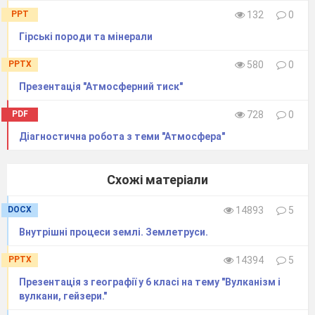
PPT
132
0
Гірські породи та мінерали
PPTX
580
0
Презентація "Атмосферний тиск"
PDF
728
0
Діагностична робота з теми "Атмосфера"
Схожі матеріали
DOCX
14893
5
Внутрішні процеси землі. Землетруси.
PPTX
14394
5
Презентація з географії у 6 класі на тему "Вулканізм і
вулкани, гейзери."