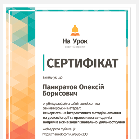
А
вулканізму
Б
температури повітря
В
атмосферного тиску
Г
напрямку вітру
13. Доберіть назву до малюнка, який
зображений нижче
А
утворення
атмосферних
опадів
Б
зміна
атмосферного
тиску з висотою
В
зміна температури повітря з висотою
Г
види атмосферних опадів