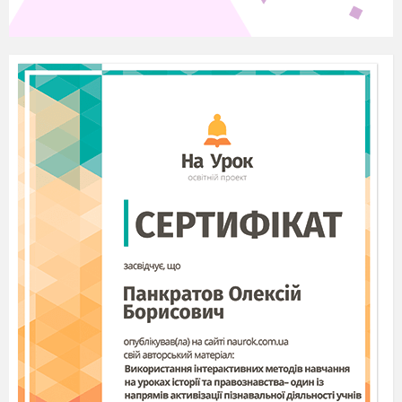
Жур
налістам доводиться спілкуватися з
людьми, уміло встановлювати контакт зі
співрозмовником. Вам доручається терміново
взяти інтерв'ю в учнів свого класу щодо їх
обізнаності з теми «Вирази зі степе
нями.
Одночлени.» Можете використовувати запро
поновані мною запитання, а також
придумувати свої.
Запитання для інтерв'ю
1. Що називають степенем числа з натуральним
показником?
2. Наведіть приклад степеня з натуральним по
казником та назвіть його основу і показник сте
пеня.
3.
Який знак має степінь з натуральним показ
ником залежно від знака основи?
4. Сформулюйте основну властивість степеня.
5.
Сформулюйте правило піднесення добутку
до степеня.