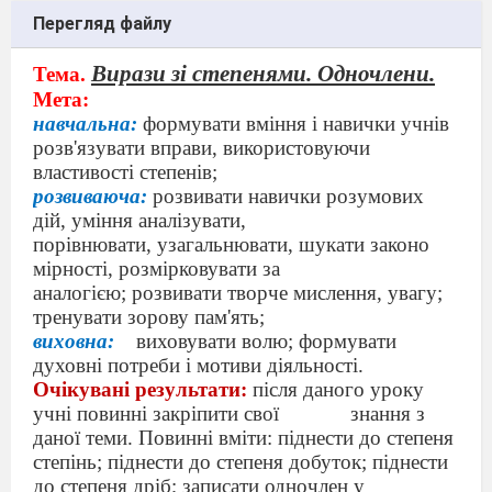
Перегляд файлу
Вирази зі степенями. Одночлени.
Тема.
Мета:
навчальна:
формувати вміння і навички учнів
розв'я
зувати вправи, використовуючи
властивості степенів;
розвиваюча:
розвивати навички розумових
дій, уміння аналізува
ти,
порівнювати, узагальнювати, шукати законо
мірності, розмірковувати за
аналогією; розвивати творче мислення, увагу;
тренувати зорову пам'ять;
виховна:
виховувати волю; формувати
духовні потреби і мо
тиви діяльності.
Очікувані результати:
після даного уроку
учні повинні закріпити свої
знання з
даної теми. Повинні вміти: піднести до степеня
степінь; піднести до степеня добуток; піднести
до степеня дріб; записати одночлен у