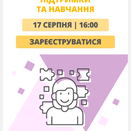
себе на місце журналіста: а раптом у вашій
особі живе «супержурналіст».
Результатом вашої роботи на уроці алгебри
стане власний випуск номера математичної
газети. Кінце
вий результат праці будь-якого
журналіста — ціка
вий матеріал (інформаційна
замітка, стаття, нарис у газету тощо). Цьому
передує клопітка робота. Насам
перед потрібно
визначитися з темою журналістсь
кого пошуку.
Потім оперативно зібрати (по можли
вості)
вичерпну інформацію, сукупність фактів, що
стануть основою задуманого матеріалу.
Тема
вашого журналістського пошуку сьогодні
«Вирази зі степенями. Одночлени».
Отже, ваша
мета
— зібрати якомога більше
інфор
мації, фактів з цієї теми.
Як ви гадаєте, чи важливо, якою буде назва
газе
ти? Придумайте свою назву вашої газети.
II.
Повторення теоретичного матеріалу.
1. Інтерв'ю
Учитель.
Отже, ви — «журналісти на урок».