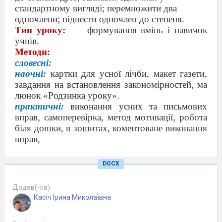
стандартному вигляді; перемножити два
одночлени; піднести одночлен до степеня.
Тип уроку:
формування вмінь і навичок
учнів.
Методи:
словесні:
наочні:
картки для усної лічби, макет газе
ти,
завдання на встановлення закономірностей, ма
люнок «Родзинка уроку».
практичні:
виконання усних та письмових
вправ, самоперевірка, метод мотивації, робота
біля дошки, в зошитах, коментоване виконання
вправ,
самостійна
робота.
DOCX
Структура:
Додав(-ла)
Організаційно –
Касіч Ірина Миколаївна
психологічна частина.
Підготовка до свідомої