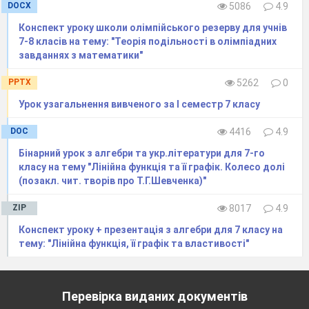
DOCX
5086
4.9
4³*25³;
;
6²ºº¹+(-6) ²ºº¹.
Конспект уроку школи олімпійського резерву для учнів
2. Спростити вираз:
7-8 класів на тему: "Теорія подільності в олімпіадних
а
* а
;
(с
)
;
b³²/ b²
⁴
завданнях з математики"
4
8
3
8
.
PPTX
5262
0
3. Порівняти з нулем значення виразу:
а
;
-а
;
а
+6;
-а
-10;
(а + 5)
;
(а -12)
;
6
4
12
8
2
4
Урок узагальнення вивченого за І семестр 7 класу
-7(а
+3);
(а-9)
;
(а-9)
+5(с + 7)
.
2
6
6
6
III. Розв'язування вправ.
DOC
4416
4.9
Учитель.
Після того, як матеріал журналістом
Бінарний урок з алгебри та укр.літератури для 7-го
зібраний, настає період роботи за письмовим
класу на тему "Лінійна функція та її графік. Колесо долі
сто
лом. Журналіст розробляє план статті і
(позакл. чит. творів про Т.Г.Шевченка)"
приступає до його реалізації. Отже, і ми
починаємо розв'язу
вати вправи із записом у
ZIP
8017
4.9
зошиті. (Номери завдань указано за
Конспект уроку + презентація з алгебри для 7 класу на
підручником:
Григорій Бевз,Валентина Бевз .
тему: "Лінійна функція, її графік та властивості"
Алгебра. Підручник для 7 класу / За редак
цією
Наталя Димеденко Київ « Зодіак - ЕКО» :
Підручники і по
сібники, 2007.)
Перевірка виданих документів
1.
Розв'язати №440
(с. 101).
(Учні працюють