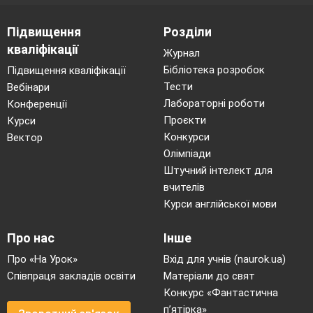
отримує
аркуш А3,
Підвищення
Розділи
де записує
кваліфікації
правила.
Журнал
1. Складіть
Бібліотека розробок
Підвищення кваліфікації
перелік із 3-
Тести
Вебінари
5
основних
Лабораторні роботи
Конференції
правил
Проєкти
Курси
поведінки, яких, на ваш погляд, повинні
Конкурси
Вектор
дотримуватись учні вашого класу.
Олімпіади
2. Продумайте свої докази щодо необхідності
Штучний інтелект для
кожного правила.
вчителів
3. Обговоріть правила з однокласниками і
Курси англійської мови
виробіть спільні для всіх.
4. Запропонуйте будь-яку демократичну
Про нас
Інше
процедуру прийняття цих правил.
.
В. ПРЕДСТАВЛЕННЯ РЕЗУЛЬТАТІВ
Про «На Урок»
Вхід для учнів (naurok.ua)
РОБОТИ ГРУП.
Співпраця закладів освіти
Матеріали до свят
- групи вивішують свої роботи, коментують їх.
Конкурс «Фантастична
- шукаємо спільні правила для всіх
п’ятірка»