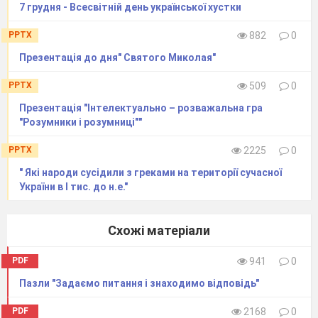
7 грудня - Всесвітній день української хустки
PPTX
882
0
Презентація до дня" Святого Миколая"
PPTX
509
0
Презентація "Інтелектуально – розважальна гра
"Розумники і розумниці""
А. БЕСІДА.
PPTX
2225
0
1. У чому
" Які народи сусідили з греками на території сучасної
особливість
України в I тис. до н.е."
практичних
занять?
ІV. Вивчення
Схожі матеріали
нового
матеріалу.
PDF
941
0
Практичний блок.
Пазли "Задаємо питання і знаходимо відповідь"
А. БЕСІДА.
Пригадайте, якими мають бути правила?
PDF
2168
0
СЛАЙД №