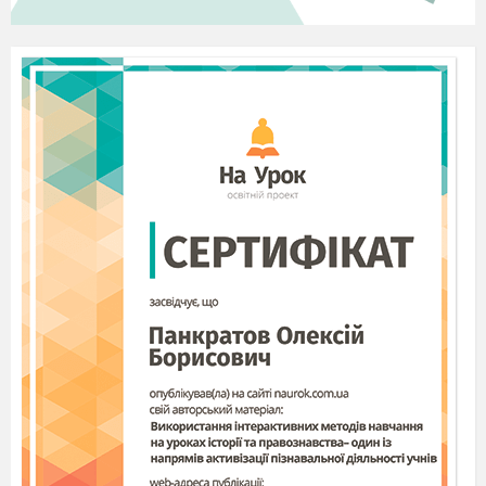
можемо бачити на наших вулицях, як пішоходи
переходять вулицю на червоне світло, як люди
забруднюють місто або заводи – навколишнє
середовище. У кожному випадку порушення
правил ми повинні думати, до яких
наслідків
це приводить, якою є наша особиста та спільна
відповідальність за те, що відбувається навколо
нас.
Д. МАЛІ ГРУПИ
.-
до 4 хв
.
Уявіть ситуацію: вранці, йдучи до школи, 5-
класник Валентин зустрів дідуся, який запитав
у нього дорогу до магазина Сільпо. Валентин
сказав, що він проведе дідуся, оскільки це
йому по дорозі. Вони розговорилися і хлопчик
поскаржився дідусеві, що в житті йому дуже
заважають всілякі правила: кожного дня ходити
до школи, не бешкетувати на уроках,
прибирати за собою, дотримуватися режиму
дня тощо. Дідусь сказав Валентину, що він
чарівник, йому дуже сподобався хлопчик, і він
готовий зробити йому подарунок:скасувати з