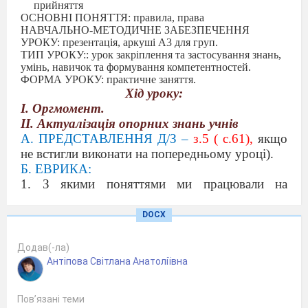
прийняття
ОСНОВНІ ПОНЯТТЯ: правила, права
НАВЧАЛЬНО-МЕТОДИЧНЕ ЗАБЕЗПЕЧЕННЯ
УРОКУ: презентація, аркуші А3 для груп.
ТИП УРОКУ:: урок закріплення та застосування знань,
умінь, навичок та формування компетентностей.
ФОРМА УРОКУ: практичне заняття.
Хід уроку:
І. Оргмомент.
ІІ. Актуалізація опорних знань учнів
А. ПРЕДСТАВЛЕННЯ Д/З –
з.5 ( с.61),
якщо
не встигли виконати на попередньому уроці).
Б. ЕВРИКА:
1. З якими поняттями ми працювали на
попередніх уроках? –
звичаї, права, правила,
закони.
DOCX
2. Які з цих слів є однокореневими? -
права,
правила
Додав(-ла)
3. Знайдіть ще однокореневі слова до цих
Антіпова Світлана Анатоліївна
понять –
правий, правильний
Тобто правий – той, хто дотримується
Пов’язані теми
правил, діє правильно.