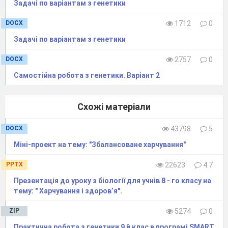
яйцеклітиною, утворюючи зиготу
. Що
Задачі по варіантам з генетики
відбувається із другим спермієм?
Крім
DOCX
1712
0
яйцеклітини, у жіночому гаметофіті є ще одна
Задачі по варіантам з генетики
особлива клітина — центральна. Вона
відрізняється від усіх інших тим, що в ній
DOCX
2757
0
міститься два ядра
. Саме з нею зливається
Самостійна робота з генетики. Варіант 2
другий спермій. Так у зав’язі маточки
відбувається одразу два запліднення: один
Схожі матеріали
спермій зливається з яйцеклітиною, утворюючи
DOCX
43798
5
зиготу, другий спермій — із центральною
Міні-проект на тему: "Збалансоване харчування"
клітиною. Цей процес називається подвійним
заплідненням. Із зиготи розвивається зародок
PPTX
22623
4.7
майбутньої рослини. Що відбувається із
Презентація до уроку з біології для учнів 8 - го класу на
другою заплідненою клітиною? Вона дає
тему: " Харчування і здоров’я".
початок запасної тканини. За рахунок її
ZIP
5274
0
речовин спочатку ростиме зародок. Із тканин,
Практична робота з генетики 9 й клас в програмі SMART