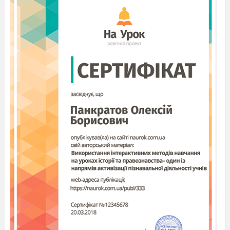
них — спори маленького розміру.
З кожної
спори утворюється чоловічий гаметофіт, що
складається лише з двох клітин, оточених
міцною оболонкою. Він називається пилковим
зерном (пилком)
.
Пилкових зерен у пиляку
утворюється безліч. Пилковий мішок
розкривається, і на допомогу рослині
приходять комахи
.
Вони переносять пилок із
пиляків на приймочку маточки. Так
відбувається запилення в яблуні
. Приймочка
маточки виділяє особливі клейкі речовини, до
яких приклеюються пилкові зерна. Що
відбувається із чоловічим гаметофітом, який
потрапив на приймочку маточки? На
приймочці маточки одна з його клітин
ділиться, утворюючи дві чоловічі гамети —