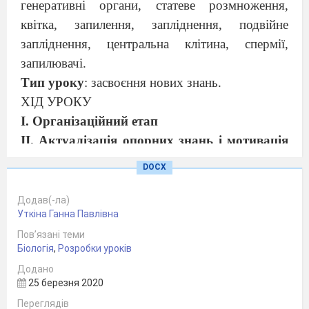
генеративні органи, статеве розмноження,
квітка, запилення, запліднення, подвійне
запліднення, центральна клітина, спермії,
запилювачі.
Тип уроку
: засвоєння нових знань.
ХІД УРОКУ
І. Організаційний етап
II. Актуалізація опорних знань і мотивація
навчальної діяльності учнів
DOCX
Бесіда
Що таке
суцвіття
?
Додав(-ла)
Уткіна Ганна Павлівна
На які дві групи поділяють суцвіття?
Пов’язані теми
Які існують прості суцвіття?
Біологія
,
Розробки уроків
Які існують складні суцвіття?
Додано
Яке значення для розмноження рослин
25 березня 2020
мають суцвіття?
Переглядів