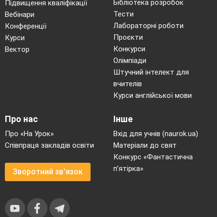
Бібліотека розробок
приймочками. Пилку утворюється багато, він
Підвищення кваліфікації
Тести
Вебінари
дрібний, легкий, з гладенькою поверхнею.
Лабораторні роботи
Конференції
Вітрозапильні рослини часто ростуть на
Проєкти
Курси
відкритих місцях, утворюючи зарості одного
Конкурси
Вектор
виду (очерет, ковила, лепешняк). Значна
Олімпіади
кількість вітрозапильних рослин цвіте
Штучний інтелект для
вчителів
напровесні, до розпускання листя (ліщина,
Курси англійської мови
вільха, береза тощо).
До ентомофільних, або комахозапильних,
Про нас
Інше
належить переважна більшість
Про «На Урок»
Вхід для учнів (naurok.ua)
покритонасінних рослин, поширених у різних
Співпраця закладів освіти
Матеріали до свят
кліматичних зонах. Оцвітина (частіше віночок)
Конкурс «Фантастична
ентомофільних рослин яскраво забарвлена і
п’ятірка»
Зворотний зв'язок
добре помітна на зеленому тлі листя. Квітки
поодинокі або зібрані в суцвіття. Пиляки
комахозапильних рослин порівняно з