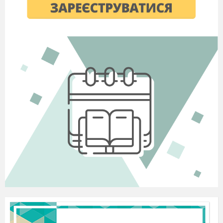
маточка
?
Її верхня розширена частина — це
рильце, нижня стовщена частина — зав’язь, їх
з’єднує тонкий стовпчик
. Усередині зав’язі є
порожнина, де розташовані два спорангії. У
квіткових рослин вони називаються насінними
бруньками.
Там утворюються чотири гаплоїдні
клітини — чотири великі спори
. Але тільки
одна із цих спор проростає: з неї всередині
зав’язі утворюється гаметофіт
, що складається
лише із семи клітин.
І тільки одна із цих клітин
(уявіть, тільки одна із семи!) є гаметою
. Це
яйцеклітина, а гаметофіт, на якому вона
утворена, — жіночий гаметофіт (його часто
називають зародковим мішком). Далі вчитель
розповідає, що саме відбувається в пиляку
квітки яблуні та як утворюються спорангії, а в