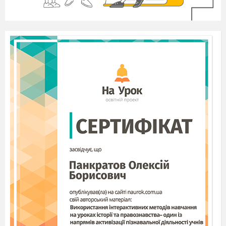
Цетрарій
Людина вживає в їжу
ісландський
III. СИСТЕМАТИЗАЦІЯ ТА
КОНТРОЛЬ ЗНАНЬ З ТЕМИ "ГРИБИ Й
ЛИШАЙНИКИ"
Біологічний визначальний диктант
Безхлорофільні організми,
переважно багато­клітинні, що живляться
гетеротрофно, тобто готовими (органічними)
речовинами.
(Гриби)
Вегетативне тіло гриба, утворене
гіфами.
(Гриб
ниця, або міцелій)
Щільне переплітання гіф, яке
зазвичай має форму ніжки та шляпки.
(Плодове
тіло)
Нитки, з яких утворена грибниця.