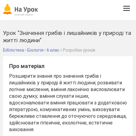
Tog
navi
Урок "Значення грибів і лишайників у природі та
житті людини"
Бібліотека
Біологія
6 клас
Розробки уроків
Про матеріал
Розширити знання про значення грибів і
лишайників у природі й житті людини; розвивати
логічне мислення, вміння лаконічно висловлювати
свою думку; вміння слухати інших,
вдосконалювати вміння працювати з додатковою
літературою, комунікативних умінь; виховувати
бережливе ставлення до оточуючого середовища,
здійснювати гігієнічне, екологічне, естетичне
виховання.