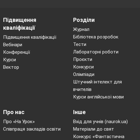
Група 1
Я хороший, я хороший!
І на білий гриб я схожий!
Підвищення
Розділи
кваліфікації
Я підступний, ще й отруйний.
Журнал
Тож зумій мене пізнань — на ніжці
Бібліотека розробок
Підвищення кваліфікації
сіточка-печать.
Тести
Вебінари
Відломиш шапочку у мене — синіє
Лабораторні роботи
Конференції
Проєкти
Курси
і буріє кров моя.
(Чортів гриб)
Конкурси
Вектор
Група
2
Олімпіади
У білій шапці — шампіньйон,
Штучний інтелект для
По отруті — чемпіон!
вчителів
Шийка з вузьким комірцем,
Курси англійської мови
Ніжка з круглим чобітцем.
(Бліда поганка)
Про нас
Інше
Група З
Про «На Урок»
Вхід для учнів (naurok.ua)
Тихо, тихо, ши, ши, ши...
Співпраця закладів освіти
Матеріали до свят
Доторкнутись не спіши.
Конкурс «Фантастична