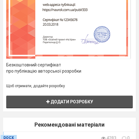
(Гіфи)
Спеціальна клітина для нестатевого
розмно­ження.
(Спора)
Властивість речовини вбивати
бактерії.
(Бакте
рицидність)
Робота в групах
Група 1. Зустріч із лісником
Добридень, діти! Відпочиваєте? Чи
Безкоштовний сертифікат
про публікацію авторської розробки
гриби збира
єте? Так, усякий люд іде по гриби
восени. Але не кожний розуміє, що ліс живий і
Щоб отримати, додайте розробку
поводитися з ним треба бережливо. Оскільки
мова йде про грибників, розповім, що
ДОДАТИ РОЗРОБКУ
найбільше мене ображає. Приходить до лісу
грибник, паличку-виручалочку обов'язково із
живого дерева чи куща так і намагається виріза
Рекомендовані матеріали
ти, хоча поряд мертвого гілля вистачає.
Чи дехто з хлопців або ж і з дорослих,
DOCX
4283
0