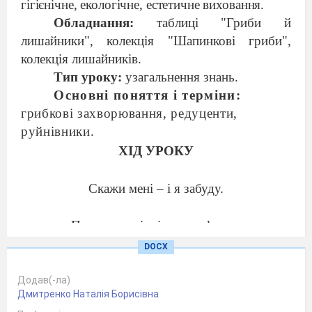
гігієнічне, екологічне, естетичне виховання.
Обладнання:
таблиці "Гриби й
лишайники", колек
ція "Шапинкові гриби",
колекція лишайників.
Тип уроку:
узагальнення знань.
Основні поняття і терміни:
грибкові захворювання, редуценти
,
руйнівники.
ХІД УРОКУ
Скажи мені – і я забуду.
Покажи мені – і я запам’ятаю.
Дай можливість діяти самому –
DOCX
і я навчуся.
Додав(-ла)
ОРГАНІЗАЦІЙНИЙ МОМЕНТ
Дмитренко Наталія Борисівна
Постановка мети, оголошення плану уроку