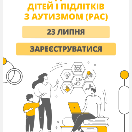
пивоварній про
мисловості
Гриби-
Ріжки й сажки уражають злакові 
паразити
гриби уража
ють фрукти й овочі 
врожаю; фітофтора уражає карто
завдають шкоди деревним рослин
тяжкі захворювання шкіри (паршу
людина може мати й певну корист
змогу зупинити внутрішні кровот
використовують у біологічному 
Ростуть там, де не можуть існува
Лишайники
подрібненню скельних порід і фо
Ягель
(оленячий
Улюблена їжа для північних олен
мох)
Людина використовує у промисло
Лишайники
барвників, ви
робництва лакмусу,
промисловості