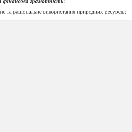
а фінансова грамотність
:
не та раціональне використання природних ресурсів;
сні потреби з можливостями сімейного бюджету;
емі, переглянувши відео та презентацію (Outdoor ac
i8LrLo0Q
ео на вживання конструкції
Go+Ving.
vRrVhXBwY