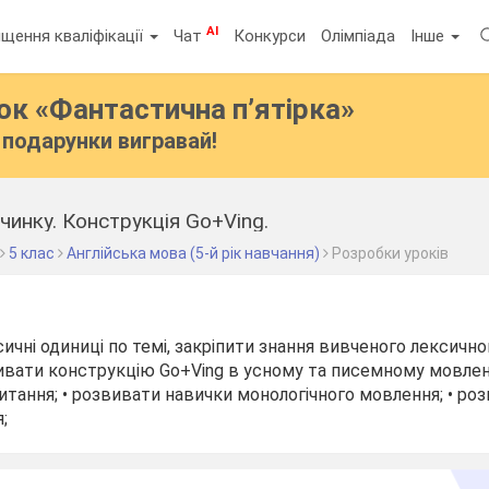
AI
щення кваліфікації
Чат
Конкурси
Олімпіада
Інше
бок
«Фантастична п’ятірка»
подарунки вигравай!
чинку. Конструкція Go+Ving.
5 клас
Англійська мова (5-й рік навчання)
Розробки уроків
ичні одиниці по темі, закріпити знання вивченого лексичног
вати конструкцію Go+Ving в усному та писемному мовленн
тання; • розвивати навички монологічного мовлення; • роз
;