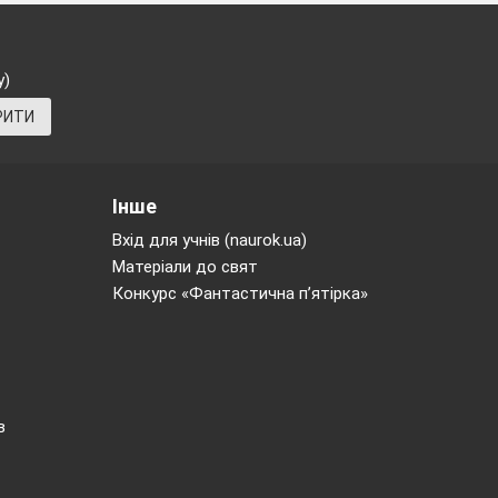
пори року.
у)
РИТИ
Інше
Вхід для учнів (naurok.ua)
Матеріали до свят
Конкурс «Фантастична п’ятірка»
в