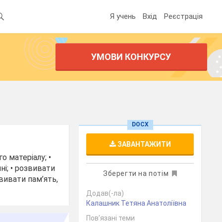
Я учень
Вхід
Реєстрація
УМОВИ КОНКУРСУ
DOCX
ЗАВАНТАЖИТИ
о матеріалу; •
і; • розвивати
Зберегти на потім
вивати пам’ять,
Додав(-ла)
Калашник Тетяна Анатоліївна
Пов’язані теми