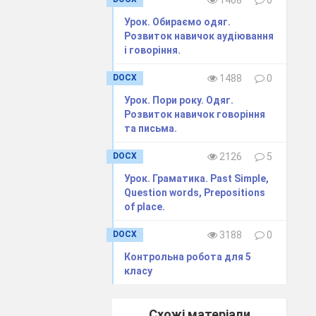
1408
0
Урок. Обираємо одяг.
Розвиток навичок аудіювання
і говоріння.
DOCX
1488
0
Урок. Пори року. Одяг.
Розвиток навичок говоріння
та письма.
DOCX
2126
5
Write 2-3
Урок. Граматика. Past Simple,
Question words, Prepositions
я в різну
of place.
-3 речення.
DOCX
3188
0
Контрольна робота для 5
класу
Схожі матеріали