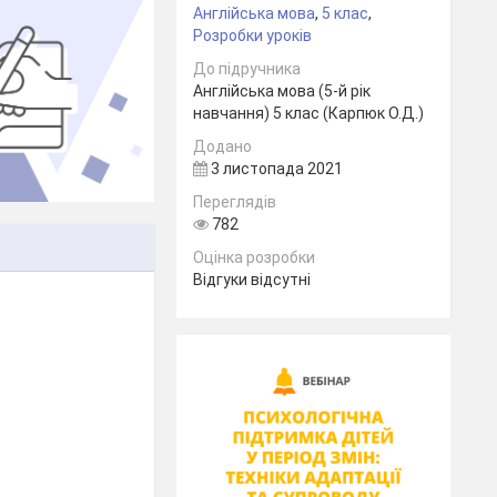
Англійська мова
,
5 клас
,
Розробки уроків
До підручника
Англійська мова (5-й рік
навчання) 5 клас (Карпюк О.Д.)
Додано
3 листопада 2021
Переглядів
782
Оцінка розробки
Відгуки відсутні