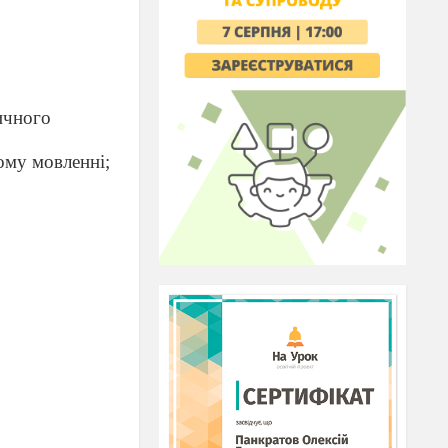
сичного
ому мовленні;