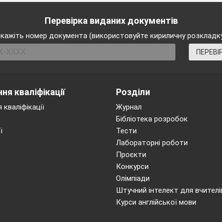
do in each season. Скажи чим ти займаєшся у різні 
Перевірка виданих документів
кажіть номер документа (використовуйте кириличну розкладк
ПЕРЕВІ
ня кваліфікації
Розділи
 кваліфікації
Журнал
Бібліотека розробок
ї
Тести
Лабораторні роботи
Проєкти
Конкурси
Олімпіади
Штучний інтелект для вчителі
Курси англійської мови