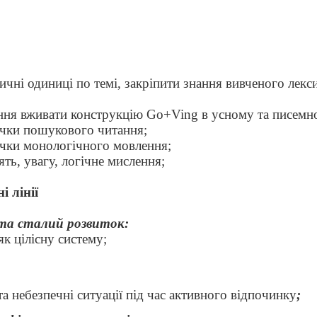
ичні одиниці по темі, закріпити знання вивченого лек
ння вживати конструкцію Go+Ving в усному та писемн
ички пошукового читання;
ички монологічного мовлення;
ять, увагу, логічне мислення;
і лінії
 та сталий розвиток:
к цілісну систему;
та небезпечні ситуації під час активного відпочинку
;