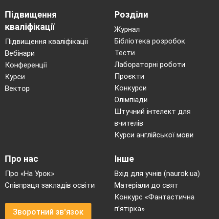
Підвищення
Розділи
кваліфікації
Журнал
Бібліотека розробок
Підвищення кваліфікації
Тести
Вебінари
Лабораторні роботи
Конференції
Проєкти
Курси
Конкурси
Вектор
Олімпіади
Штучний інтелект для
вчителів
Курси англійської мови
Про нас
Інше
Про «На Урок»
Вхід для учнів (naurok.ua)
Співпраця закладів освіти
Матеріали до свят
Конкурс «Фантастична
п’ятірка»
Зворотний зв'язок