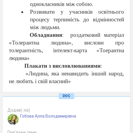
однокласників між собою.
Розвивати у учасників освітнього
процесу терпимість до відмінностей
між людьми.
Обладнання
:
роздатковий матеріал
«Толерантна людина», вислови про
толерантність, інтелект-карта «Тоерантна
людина»
Плакати з висловлюваннями
:
«Людина, яка ненавидить інший народ,
не любить і свій власний»
( М Добролюбов)
DOC
« Своїм терпінням ми можемо досягти
Додав(-ла)
більшого, ніж силою.»
Гобова Алла Володимирівна
( С.Брек)
Пов’язані теми