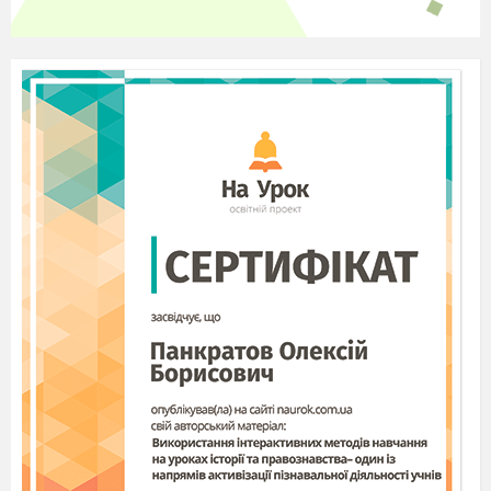
дівчат по-різному з раннього віку.» (Навін
Джейн)
«Чому нас більше бентежать чоловіки,
що тримаються за руки, аніж ті, що тримають
зброю у руках?» (Ернест Гейнс)
«Ви не можете сказати, просто дивлячися
на когось, з чим вони мають справу всередині».
«Немає страшнішої інвалідності, аніж
нездатність побачити людину більшою за її
розлад». (Роберт Хенсел)
«Коли до всіх людей ставитимуться як до
рівних, незалежно від того, хто вони є, або
кого вони люблять, ми всі станемо
вільнішими». (Барак Обама)
«Люди із ментальними розладами
заслуговують на таку ж підтримку та співчуття,
як і люди із проблемами фізичного здоров’я».