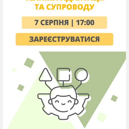
Толерантність – це повага права іншого
бути таким, яким він є. Для сучасної України
властиво традиційне замовчування інформації
про розмаїття людей, їхнє життя та досвід.
Говорячи про «рівне ставлення до всіх», ми
залишаємо невидимі соціальні групи поза
межами дискурсу. Говорячи відкрито про
дискримінацію та табуйовані теми, ми
знижуємо рівень насилля і неприйняття у
суспільстві.
Давайте проаналізуємо вислови відомих
діячів:
«Тільки те, що ти щось не розумієш, не
означає, що це дурниця». (Деніел Хендлер)
«Немає сумнівів у тому, що жінки такі ж
компетентні, як і чоловіки. Гендерні
відмінності пояснюються різним вихованням,
оскільки суспільство ставиться до хлопчиків та