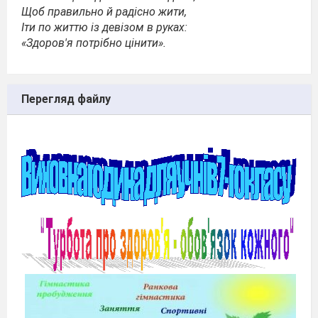
Щоб правильно й радісно жити,
Іти по життю із девізом в руках:
«Здоров'я потрібно цінити».
Перегляд файлу