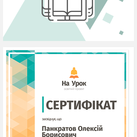
оточуючими, з природою і самим собою.
У козацькі часи люди були здоровіші за