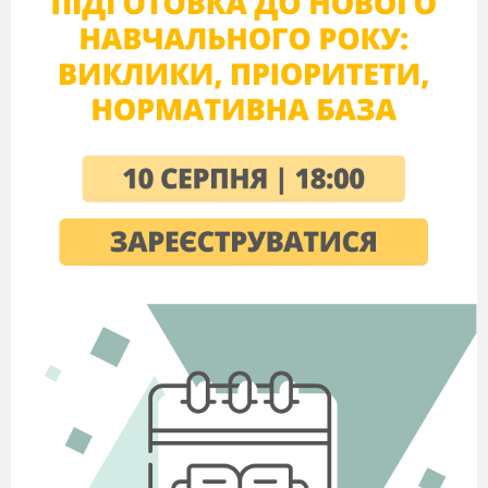
Здоров'я завжди займало належне місце серед
освітніх проблем, оскільки одним із завдань
педагогіки є виховання здорового,
працездатного покоління. Лікарі теж достатньо
уваги приділяли дітям, але сьогоднішня
ситуація в цій сфері потребує перегляду
традиційних підходів.
Як відомо, традиційна система охорони
здоров'я займається вивченням патології,
лікуванням захворювань, не надаючи належної
уваги здоровим людям. Незважаючи на
зростання кількості лікарень, поліклінік, лікарів
та допоміжного медперсоналу, кількість
захворювань не зменшується, а продовжує
зростати. На противагу загальноприйнятому
підходу, дедалі ширшого визнання набуває
думка про те, що здоров'я - це не відсутність
хвороби, а фізична, соціальна, психологічна
гармонія людини, доброзичливі стосунки з