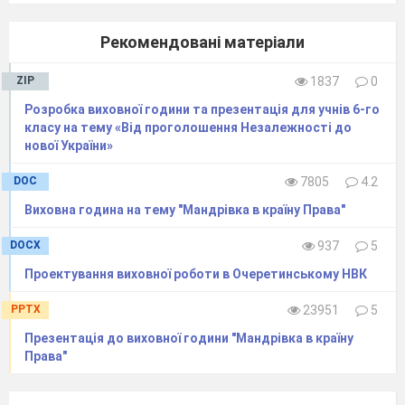
життєдіяльності. Тільки у такому разі можна
навчитися керувати своїм здоров'ям.
Основні причини, від чого залежить стан
Рекомендовані матеріали
здоров'я людей:
ZIP
1837
0
- 10% - рівня розвитку медичного
обслуговування;
Розробка виховної години та презентація для учнів 6-го
класу на тему «Від проголошення Незалежності до
нової України»
- 20% - спадковості;
DOC
7805
4.2
- 20% - довкілля;
Виховна година на тему "Мандрівка в країну Права"
- 50% - способу життя.
DOCX
937
5
Проектування виховної роботи в Очеретинському НВК
Здоров'я не існує саме по собі, воно не дається
на все життя, не є постійним і незмінним. Воно
PPTX
23951
5
потребує турботи протягом усього життя
людини. Тому треба з раннього дитинства
Презентація до виховної години "Мандрівка в країну
Права"
загартовувати свій організм спортом,
заняттями фізкультури, обтиратися мокрим
рушником, обливатися водою, щоб організм