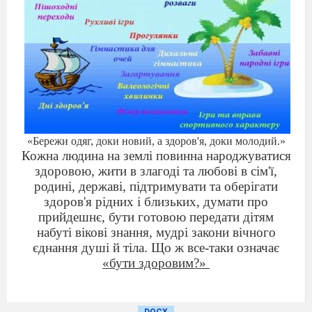
«Бережи одяг, доки новий, а здоров'я, доки молодий.»
Кожна людина на землі повинна народжуватися
здоровою, жити в злагоді та любові в сім'ї,
родині, державі, підтримувати та оберігати
здоров'я рідних і близьких, думати про
прийдешнє, бути готовою передати дітям
набуті вікові знання, мудрі закони вічного
єднання душі й тіла. Що ж все-таки означає
«бути здоровим?»
Сучасний стан здоров'я населення України
свідчить, що існує реальна загроза вимирання