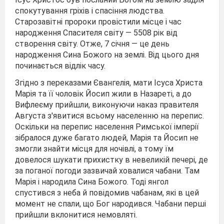
спокутування гріхів і спасіння людства.
Старозавітні пророки провістили місце і час
народження Спасителя світу — 5508 рік від
створення світу. Отже, 7 січня — це день
народження Сина Божого на землі. Від цього дня
починається відлік часу.
Згідно з переказами Євангелія, мати Ісуса Христа
Марія та її чоловік Йосип жили в Назареті, а до
Вифлеєму прийшли, виконуючи наказ правителя
Августа з'явитися всьому населенню на перепис.
Оскільки на перепис населення Римської імперії
зібралося дуже багато людей, Марія та Йосип не
змогли знайти місця для ночівлі, а тому їм
довелося шукати прихистку в невеликій печері, де
за поганої погоди зазвичай ховалися чабани. Там
Марія і народила Сина Божого. Тоді янгол
спустився з неба й повідомив чабанам, які в цей
момент не спали, що Бог народився. Чабани перші
прийшли вклонитися немовляті.