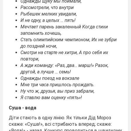
Однажды щуку мы поймали,
Рассмотрели, что внутри
Рыбешек мелких увидали,
И не одну, а целых … пять!
Мечтает парень закаленный
Когда стихи
запомнить хочешь,
Стать олимпийским чемпионом,
Их не зубри
до поздней ночи,
Смотри на старте не хитри,
А про себя их
повтори,
А жди команду: «Раз, два… марш!»
Разок,
другой, а лучше … семь!
Однажды поезд на вокзале
Мне три часа пришлось прождать.
Ну что ж, друзья, вы приз забрали,
Я ставлю вам оценку «пять»!
Суша - вода
Діти стають в одну лінію. Як тільки Дід Мороз
скаже: «Суша!», всі стрибають вперед; скаже:
«Вода!» - назад. Конкурс проводиться в швидкому