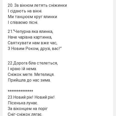
20. За вікном летять сніжинки
І сідають на вікні.
Ми танцюєм круг ялинки
І співаємо пісні.
21.“Чепурна яка ялинка,
Наче чарівна картинка,
Святкувати нам вже час,
З Новим Роком, друзі, вас!”
22.Дорога біла стелеться,
І краю їй нема.
Сніжок мете. Метелиця.
Прийшла до нас зима.
**************
23.Новий рік! Новий рік!
Пісенька лунає.
За віконцем на поріг
Сніг-сніжок лягає.