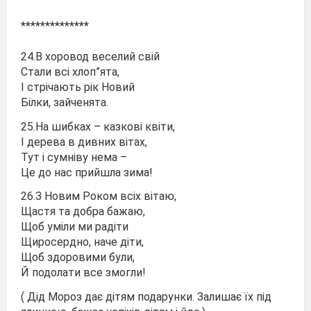
**************
24.В хоровод веселий свій
Стали всі хлоп”ята,
І стрічають рік Новий
Білки, зайченята.
25.На шибках – казкові квіти,
І дерева в дивних вітах,
Тут і сумніву нема –
Це до нас прийшла зима!
26.З Новим Роком всіх вітаю,
Щастя та добра бажаю,
Щоб уміли ми радіти
Щиросердно, наче діти,
Щоб здоровими були,
Й подолати все змогли!
( Дід Мороз дає дітям подарунки. Залишає їх під