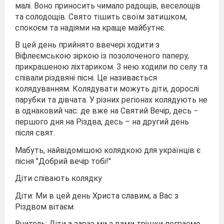
малі. Воно приносить чимало радощів, веселощів
та солодощів. Свято тішить своїм затишком,
спокоєм та надіями на краще майбутнє.
В цей день прийнято ввечері ходити з
Віфлеємською зіркою із позолоченого паперу,
прикрашеною ліхтариком. З нею ходили по селу та
співали різдвяні пісні. Це називається
колядуванням. Колядувати можуть діти, дорослі
парубки та дівчата. У різних регіонах колядують не
в однаковий час: де вже на Святий Вечір, десь −
першого дня на Різдва, десь – на другий день
після свят.
Мабуть, найвідомішою колядкою для українців є
пісня "Добрий вечір тобі!"
Діти співають колядку
Діти: Ми в цей день Христа славим, а Вас з
Різдвом вітаєм.
Вчитель: Діти а зараз ми з вами трішки пограємо.