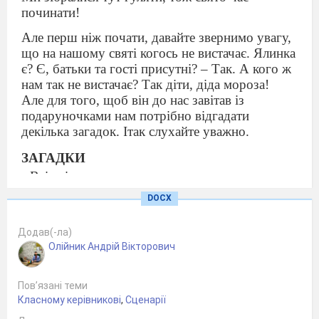
починати!
Але перш ніж почати, давайте звернимо увагу,
що на нашому святі когось не вистачає. Ялинка
є? Є, батьки та гості присутні? – Так. А кого ж
нам так не вистачає? Так діти, діда мороза!
Але для того, щоб він до нас завітав із
подаруночками нам потрібно відгадати
декілька загадок. Ітак слухайте уважно.
ЗАГАДКИ
• Всі співають, веселяться,
Не вгава веселий сміх,
DOCX
Через те, що нині свято,
Що за свято? (Новий рік)
Додав(-ла)
Олійник Андрій Вікторович
• У святковій залі
Пов’язані теми
Стоїть як картинка,
Класному керівникові
,
Сценарії
Весела, зелена, красуня... (ялинка).