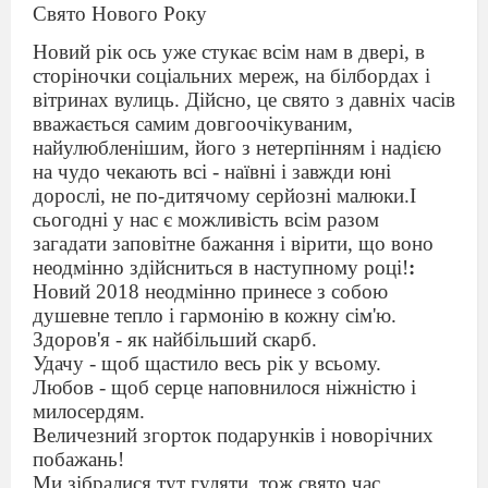
Свято Нового Року
Новий рік ось уже стукає всім нам в двері, в
сторіночки соціальних мереж, на білбордах і
вітринах вулиць. Дійсно, це свято з давніх часів
вважається самим довгоочікуваним,
найулюбленішим, його з нетерпінням і надією
на чудо чекають всі - наївні і завжди юні
дорослі, не по-дитячому серйозні малюки
.І
сьогодні у нас
є можливість всім разом
з
а
гадати заповітне бажання і вірити, що воно
неодмінно здійсниться в наступному році!
:
Новий 201
8
неодмінно принесе з собою
душевне тепло і гармонію в кожну сім'ю.
Здоров'я - як найбільший скарб.
Удачу - щоб щастило весь рік у всьому.
Любов - щоб серце наповнилося ніжністю і
милосердям.
Величезний згорток подарунків і новорічних
побажань!
Ми зібралися тут гуляти,
тож
свято час