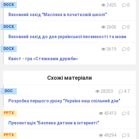
5.
В новорічну ніч чарівну
DOCX
2425
0
Відбуваються дива,
Виховний захід "Масляна в початковій школі"
Під ялинкою сьогодні
Добра казка ожива.
DOCX
2606
0
_________
Виховний захід до дня української писемності та мови
6.
Тут немає місця сваркам,
А дзвенить веселий сміх,
DOCX
3619
0
В нашій школі нині свято
Квест - гра «Стежками дружби»
Рік Новий для нас усіх.
7.За
вікном
біліє
сніг, падають
сніжинки,
А
у
залі
гомін,
сміх,
бо
прийшла
ялинка
Схожі матеріали
8.Ця
красуня
лісова
від
іграшок
сяє.
DOC
28203
4.7
Наш
веселий
дружний
клас
рік
Новий
Розробка першого уроку "Україна наш спільний дім"
стрічає.
PPTX
45413
5
Презентація "Безпека дитини в інтернеті"
9.Пролітає
планетою
час,
Знову
свято
прийшло
на
поріг.
PPTX
49294
5