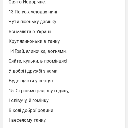
Свято Новорічне.
13.По усіх усюдах нині
Чути пісеньку дзвінку.
Всі малята в Україні
Круг ялиноньки в танку.
14.Грай, ялиночка, вогнями,
Сяйте, кульки, в промінцях!
У добрі і дружбі з нами
Буде щастя у серцях.
15. Стріньмо радісну годину,
І співучу, й гомінку
В колі доброї родини
І веселому танку.