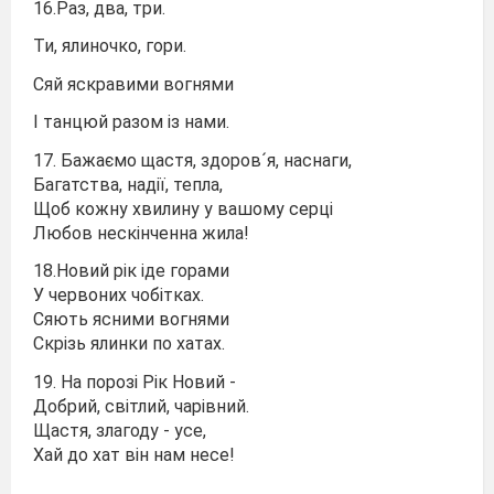
16.Раз, два, три.
Ти, ялиночко, гори.
Сяй яскравими вогнями
І танцюй разом із нами.
17. Бажаємо щастя, здоров´я, наснаги,
Багатства, надії, тепла,
Щоб кожну хвилину у вашому серці
Любов нескінченна жила!
18.Новий рік іде горами
У червоних чобітках.
Сяють ясними вогнями
Скрізь ялинки по хатах.
19. На порозі Рік Новий -
Добрий, світлий, чарівний.
Щастя, злагоду - усе,
Хай до хат він нам несе!