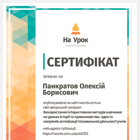
І на будень, і на... (свято).
• Вітер хай не шаленіє,
Хай хурделиця не віє.
Не злякались їх погроз!
З нами разом — ... (Дід Мороз
Ну щож, ви молодці, тепер я пропоную Вам
покликати нашого діда Мороза. Адже ж він
вже старенький, десь подарунки дітям роздає, і
нас може не почути, тому кликаємо його дуже
голосно – Дід Мороз(3р)
(Входить Дід Мороз під музику)
Дід Мороз Вітає дітей.
Вчитель: Дідусю, ми сьогодні приготували для
тебе багато віршиків. Тому Зараз всі ми іх