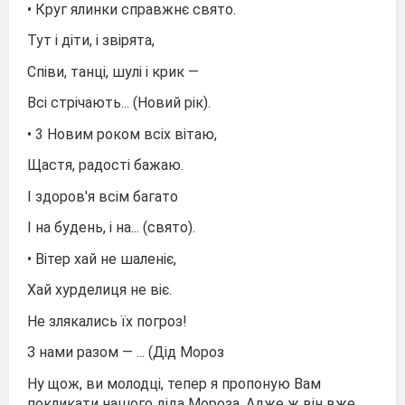
• Круг ялинки справжнє свято.
Тут і діти, і звірята,
Співи, танці, шулі і крик —
Всі стрічають... (Новий рік).
• 3 Новим роком всіх вітаю,
Щастя, радості бажаю.
І здоров'я всім багато
І на будень, і на... (свято).
• Вітер хай не шаленіє,
Хай хурделиця не віє.
Не злякались їх погроз!
З нами разом — ... (Дід Мороз
Ну щож, ви молодці, тепер я пропоную Вам
покликати нашого діда Мороза. Адже ж він вже