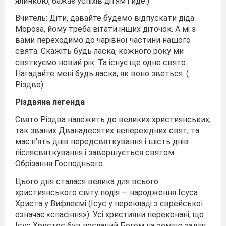
ялинкою, бажає успіхів дітям і йде.)
Вчитель: Діти, давайте будемо відпускати діда
Мороза, йому треба вітати інших діточок. А мі з
вами переходимо до чарівної частини нашого
свята. Скажіть будь ласка, кожного року ми
святкуємо новий рік. Та існує ще одне свято.
Нагадайте мені будь ласка, як воно зветься. (
Різдво)
Різдвяна легенда
Свято Різдва належить до великих християнських,
так званих Дванадесятих неперехідних свят, та
має п'ять днів передсвяткування і шість днів
післясвяткування і завершується святом
Обрізання Господнього.
Цього дня сталася велика для всього
християнського світу подія — народження Ісуса
Христа у Вифлеємі (Ісус у перекладі з єврейської
означає «спасіння»). Усі християни переконані, що
Ісус Христос був посланий Богом на землю задля