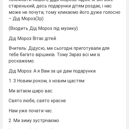
старенький, десь подарунки дітям роздає, і нас
може не почути, тому кликаємо його дуже голосно
– Дід Мороз(3р)
(Входить Дід Мороз під музику)
Дід Мороз Вітає дітей.
Вчитель: Дідусю, ми сьогодні приготували для
тебе багато віршиків. Тому Зараз всі ми іх
роскажемо.
Дід Мороз: А я Вам за це дам подарунки.
1. З Новим роком, з новим щастям
Ми вітаєм щиро вас.
Свято любе, свято красне
Нам уже почати час.
2. Ми зиму зустрічаємо