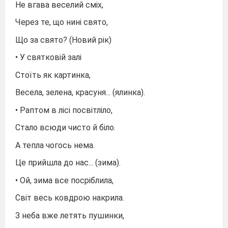
Не вгава веселий сміх,
Через те, що нині свято,
Що за свято? (Новий рік)
• У святковій залі
Стоїть як картинка,
Весела, зелена, красуня... (ялинка).
• Раптом в лісі посвітліло,
Стало всюди чисто й біло.
А тепла чогось нема.
Це прийшла до нас... (зима).
• Ой, зима все посріблила,
Світ весь ковдрою накрила.
З неба вже летять пушинки,