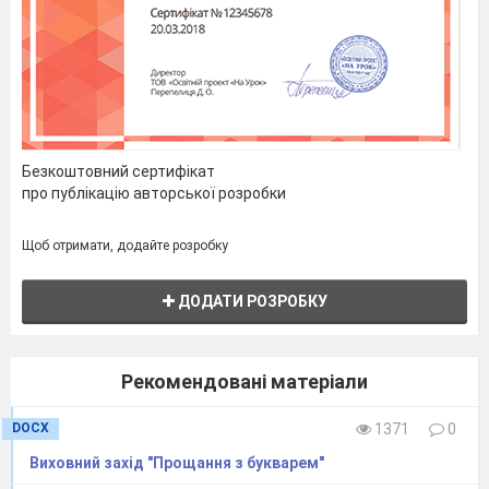
роскажемо.
Дід Мороз: А я Вам за це дам подарунки.
1.
З Новим роком, з новим щастям
Ми вітаєм щиро вас.
Свято любе, свято красне
Нам уже почати час.
Безкоштовний сертифікат
про публікацію авторської розробки
2.
Ми зиму зустрічаємо
І щиро всіх вітаємо!
Щоб отримати, додайте розробку
Іде вона з смішинками,
Нарядними ялинками.
ДОДАТИ РОЗРОБКУ
3.
Ми любим дні морозні
І щедрий сніговій,
І зорі заворожені.
Ми любим рік Новий!
Рекомендовані матеріали
4.
В залі тепло і просторо,
Радість Новий рік несе.
DOCX
1371
0
Дід Мороз нам казку скоро
Виховний захід "Прощання з букварем"
У кареті привезе.