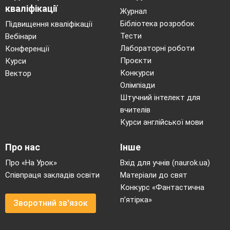
кваліфікації
Журнал
13.По усіх усюдах нині
Бібліотека розробок
Підвищення кваліфікації
Чути пісеньку дзвінку.
Тести
Вебінари
Всі малята в Україні
Лабораторні роботи
Конференції
Круг ялиноньки в танку.
Проєкти
Курси
Конкурси
Вектор
Олімпіади
14.Грай, ялиночка, вогнями,
Штучний інтелект для
Сяйте, кульки, в промінцях!
вчителів
У добрі і дружбі з нами
Курси англійської мови
Буде щастя у серцях.
Про нас
Інше
15.
Стріньмо радісну годину,
Про «На Урок»
Вхід для учнів (naurok.ua)
І співучу, й гомінку
Співпраця закладів освіти
Матеріали до свят
В колі доброї родини
Конкурс «Фантастична
п’ятірка»
І веселому танку.
Зворотний зв'язок
16.Раз, два, три.
Ти, ялиночко, гори.