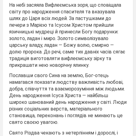
На небі засяяла Вифлеємська зоря, що сповіщала
світу про народження спасителя та вказувала
шлях до Царя всіх людей. За пастушками до
печери з Марією та Ісусом Христом прийшли
язичницькі мудреці й принесли Богу подарунки:
золото, ладан і миро. Золото символізувало
царську владу, ладан — Божу волю, смирно —
долю пророка. До речі, саме тих давніх часів сягає
традиція виготовляти вифлеємську зірку та
прикрашати нею новорічну ялинку.
Пославши свого Сина на землю, Бог-отець
намагався показати людству важливість любові,
добра, співчуття та взаєморозуміння між людьми.
День народження Ісуса Христа — найбільш
широко шанований день народження у світі. Люди
різних соціальних верств, матеріального
становища, переконань і поглядів не минають це
свято своєю увагою.
Свято Різдва чекають з нетерпінням і дорослі, і