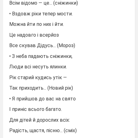
Всім відомо — це... (сніжинки)
• Вздовж ріки тепер мости.
Можна йти по них і йти.
Це надовго і всерйоз
Все скував Дідусь... (Мороз)
• З неба падають сніжинки,
Люди всі несуть ялинки.
Рік старий кудись утік —
Так приходить... (Новий рік)
• Я прийшов до вас на свято
І приніс всього багато.
Для дітей й дорослих всіх:
Радість, щастя, пісню... (сміх)