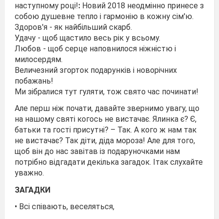
наступному році!
:
Новий 2018 неодмінно принесе з
собою душевне тепло і гармонію в кожну сім'ю.
Здоров'я - як найбільший скарб.
Удачу - щоб щастило весь рік у всьому.
Любов - щоб серце наповнилося ніжністю і
милосердям.
Величезний згорток подарунків і новорічних
побажань!
Ми зібралися тут гуляти, тож свято час починати!
Але перш ніж почати, давайте звернимо увагу, що
на нашому святі когось не вистачає. Ялинка є? Є,
батьки та гості присутні? – Так. А кого ж нам так
не вистачає? Так діти, діда мороза! Але для того,
щоб він до нас завітав із подаруночками нам
потрібно відгадати декілька загадок. Ітак слухайте
уважно.
ЗАГАДКИ
• Всі співають, веселяться,