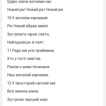
Щиро кличе вогнями нас
Новий рік! Новий рік! Новий рік
10.У веселім карнавалі
Рік Новий зібрав малят
Зустрічати гарне свято,
Найчудовіше зі свят.
11.Радо ми усіх приймаєм,
Хто у гості завітав.
Разом з ними починаєм
Наш веселий карнавал.
12.У просторий світлий зал
Всіх ялинка кличе.
Зустрічає перший клас