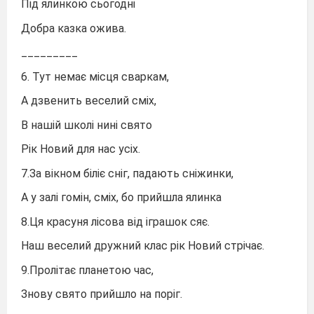
Під ялинкою сьогодні
Добра казка ожива.
_________
6. Тут немає місця сваркам,
А дзвенить веселий сміх,
В нашій школі нині свято
Рік Новий для нас усіх.
7.За вікном біліє сніг, падають сніжинки,
А у залі гомін, сміх, бо прийшла ялинка
8.Ця красуня лісова від іграшок сяє.
Наш веселий дружний клас рік Новий стрічає.
9.Пролітає планетою час,
Знову свято прийшло на поріг.