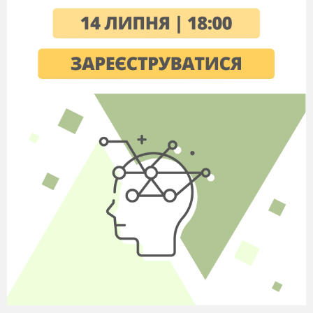
Люди всі несуть ялинки.
Рік старий кудись утік —
Так приходить... (Новий рік)
• Я прийшов до вас на свято
І приніс всього багато.
Для дітей й дорослих всіх:
Радість, щастя, пісню... (сміх)
• Круг ялинки справжнє свято.
Тут і діти, і звірята,
Співи, танці, шулі і крик —
Всі стрічають... (Новий рік).
• 3 Новим роком всіх вітаю,
Щастя, радості бажаю.
І здоров'я всім багато