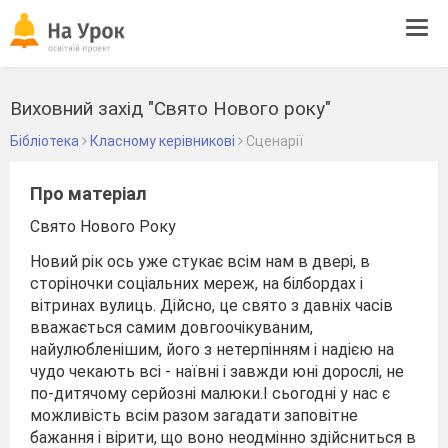
Tog
navi
Виховний захід "Свято Нового року"
Бібліотека
Класному керівникові
Сценарії
Про матеріал
Свято Нового Року
Новий рік ось уже стукає всім нам в двері, в
сторіночки соціальних мереж, на білбордах і
вітринах вулиць. Дійсно, це свято з давніх часів
вважається самим довгоочікуваним,
найулюбленішим, його з нетерпінням і надією на
чудо чекають всі - наївні і завжди юні дорослі, не
по-дитячому серйозні малюки.І сьогодні у нас є
можливість всім разом загадати заповітне
бажання і вірити, що воно неодмінно здійсниться в