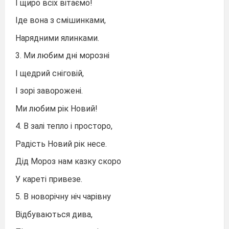
І щиро всіх вітаємо!
Іде вона з смішинками,
Нарядними ялинками.
3. Ми любим дні морозні
І щедрий сніговій,
І зорі заворожені.
Ми любим рік Новий!
4. В залі тепло і просторо,
Радість Новий рік несе.
Дід Мороз нам казку скоро
У кареті привезе.
5. В новорічну ніч чарівну
Відбуваються дива,