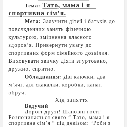
Тато, мама і я –
Тема:
спортивна сім’я.
Мета:
Залучити дітей і батьків до
повсякденних занять фізичною
культурою, зміцнення власного
здоров’я. Привернути увагу до
спортивних форм сімейного дозвілля.
Виховувати звичку діяти згуртовано,
дружно, спритно.
Обладнання:
Дві ключки, два
м’ячі, дві скакалки, коробки, канат,
обруч.
Хід заняття
Ведучий
Дорогі друзі! Шановні гості!
Розпочинається свято “ Тато, мама і я –
спортивна сім’я “ під девізом: “Роби з