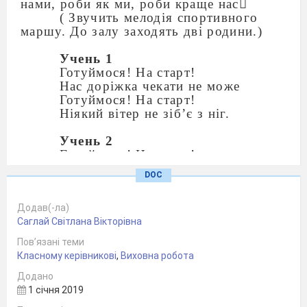
нами, роби як ми, роби краще нас

( Звучить мелодія спортивного
маршу. До залу заходять дві родини.)
Учень 1
Готуймося! На старт!
Нас доріжка чекати не може
Готуймося! На старт!
Ніякий вітер не зіб’є з ніг.
Учень 2
Готуймося! На старт!
Хто в спортивнім бою переможе,
DOC
Той на вірнім путі,
Той в упертім труді,
Додав(-ла)
І в суворій борні переміг!
Саглай Світлана Вікторівна
Ведучий
Пов’язані теми
Привітаймо родини, які складають
Класному керівникові
,
Виховна робота
дві команди під назвами:
“Капітошка”,
Додано
“Апачі”
1 січня 2019
Судити сьогоднішнє змагання буде
журі (Представлення журі )