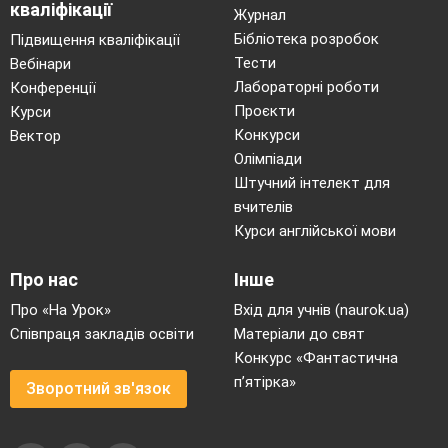
кваліфікації
Журнал
Ведучий
Бібліотека розробок
Підвищення кваліфікації
Хоч сонечко гріє уже по-
Тести
весняному
.
Все навколо оживає
,
Вебінари
прокидається
Лабораторні роботи
Конференції
Проєкти
Курси
Ведуча
Конкурси
Вектор
От тепер можна і свято продовжити.
Олімпіади
Але яке ж свято без веселих гостей,
Штучний інтелект для
танців, сміху, жартів і музики.
( Учні виконують танець – 3 клас, “
вчителів
А я коник – стрибунець “ – 2 клас, “
Курси англійської мови
Дівчинка Оленка “ – 1 клас ).
Гра – конкурс з млинцями
Про нас
Інше
1 “Веселеньке личко”
2 “ Швидкий млинець “
Про «На Урок»
Вхід для учнів (naurok.ua)
3 “ Нагодуй товариша “
Співпраця закладів освіти
Матеріали до свят
Конкурс «Фантастична
Ведуча
п’ятірка»
В народі говорили: “ Душа ти моя,
Зворотний зв'язок
Масляна, приїжджай до нас в гості
на широкий двір, з гірок покататися,
у млинцях повалятися, серцем