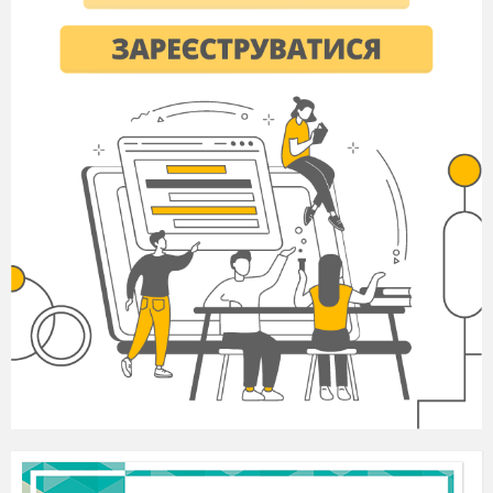
Ситуація 3
“ Хокеїсти “
Татові разом з сім’єю хочеться
відпочити, наприклад, сходити на хокей.
Завдання хокеїстів – спритно
провести м’яч ключкою між кеглями. На
підлозі розставлені кеглі. Хокеїст має
провести між ними шайбу і повернутися
назад
на старт. Потім наступний. ( В цей
час звучить музика “ Боягуз не грає в
хокей” ).
Завдання для болільників
Поки команди відпочивають,
проводиться змагання для болільників.
Виконуються стрибки на скакалці.
Ситуація 4
“ Місткість”
Кожен хоче допомогти мамі у
виконанні роботи по дому. А як це
робиться – зараз подивимося.
Завдання командам : збити м’ячем
якомога більше кеглів.
Ситуація 5
“ Старт “
.учасники естафети покажуть як