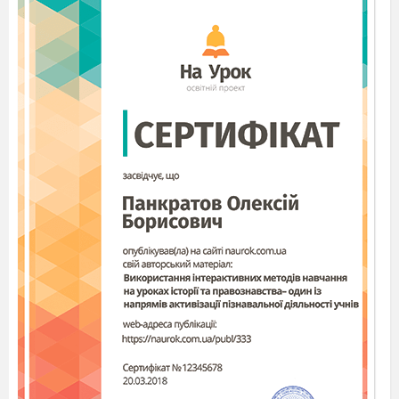
вдома перевіряється домашнє завдання.
Перший член команди має
пролізти в обруч і передати його
іншому. Гра триває доти, доки обруч не
повернеться до першого гравця.
Завдання для болільників
Прострибати на одній ніжці до
фішки. Переможе той, хто швидше
дострибає.
Ситуація 6
“ Перетягування
канату”
У кожного свої бажання. Хто ж
переможе? ( Учасники обох команд
перетягують канати )
Ведуча
Ось і закінчилось родинне свято.
Ми чекаємо висновків журі. А поки вони
виявляють переможця, я хочу привітати
усіх з перемогою, і побажати усім
родинного щастя, вільного часу для
сумісного відпочинку.
Зараз слово надається журі для