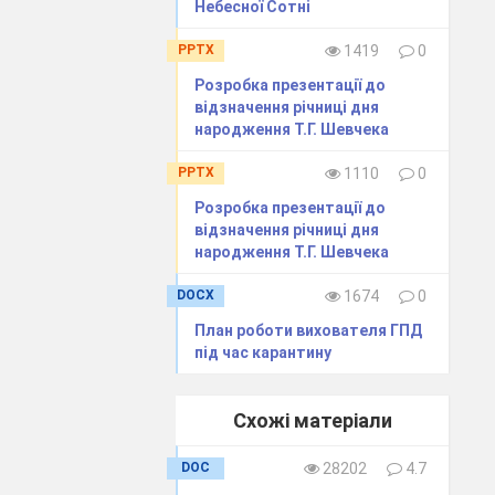
Небесної Сотні
PPTX
1419
0
Розробка презентації до
відзначення річниці дня
народження Т.Г. Шевчека
PPTX
1110
0
Розробка презентації до
відзначення річниці дня
народження Т.Г. Шевчека
гатство за
DOCX
1674
0
 учнів;
План роботи вихователя ГПД
під час карантину
оїть стіл,
трет Т.
Схожі матеріали
ий
квітами,
ки, одягнені в
DOC
28202
4.7