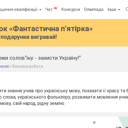
AI
щення кваліфікації
Чат
Конкурси
Олімпіада
Інше
бок
«Фантастична п’ятірка»
подарунки вигравай!
жи солов"їну - захисти Україну!"
икові
Виховна робота
и знання учнів про українську мову; показати її красу та 
слова, українського фольклору; розвивати мовлення учні
мову, свій народ, рідну землю.