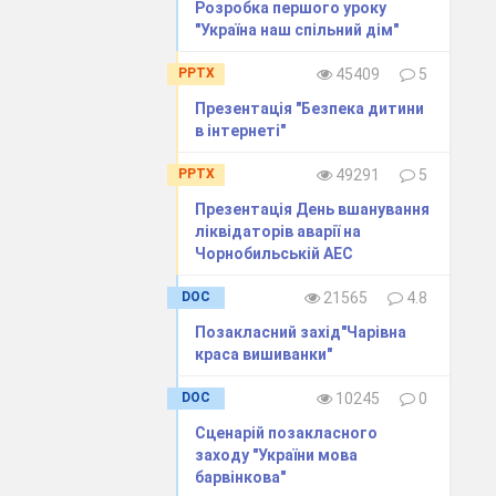
Розробка першого уроку
ка,
"Україна наш спільний дім"
ах.
PPTX
45409
5
аїнський,
Презентація "Безпека дитини
шлях.
в інтернеті"
кий
PPTX
49291
5
Презентація День вшанування
ліквідаторів аварії на
Чорнобильській АЕС
БЛОК 1
ана й охрещена
DOC
21565
4.8
не лихоліття,
Позакласний захід"Чарівна
краса вишиванки"
шті зрозумів:
DOC
10245
0
 включитись у
Сценарій позакласного
ку, духовності
заходу "України мова
барвінкова"