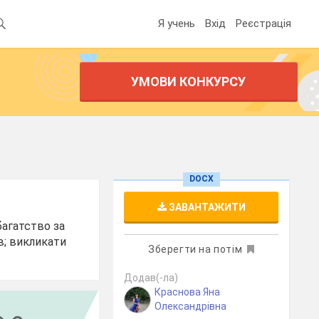
Я учень
Вхід
Реєстрація
УМОВИ КОНКУРСУ
DOCX
ЗАВАНТАЖИТИ
багатство за
в; викликати
Зберегти на потім
Додав(-ла)
Краснова Яна
Олександрівна