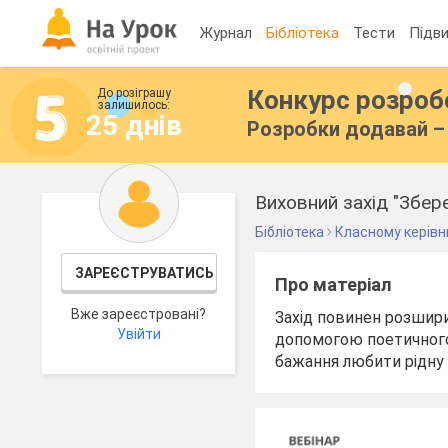
Журнал
Бібліотека
Тести
Підви
Конкурс розро
До розіграшу
залишилось:
25 днів
Розробки додавай – 
Виховний захід "Збере
Бібліотека
Класному керівн
ЗАРЕЄСТРУВАТИСЬ
Про матеріал
Вже зареєстровані?
Захід повинен розширит
Увійти
допомогою поетичного 
бажання любити рідну 