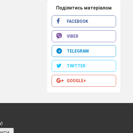
их об'єднувала
Поділитись матеріалом
о змішано їхні
ю роботу.
FACEBOOK
країну зможуть
о роз'єднані й
VIBER
TELEGRAM
одні.
TWITTER
GOOGLE+
, знати історію
ака культурної,
щасні сторінки.
ьські феодали,
у)
асну історію,