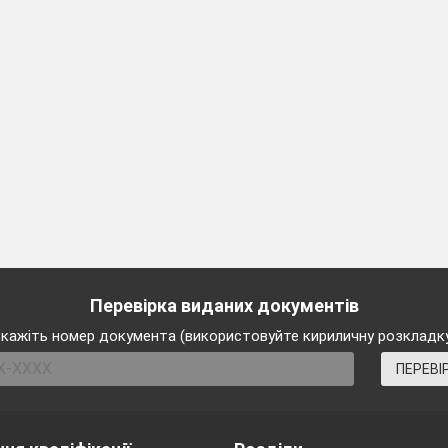
ведення – 2-3 хвилини (під час проведення фізк
партами або стояти біля них, або біля дошки,
ні бути добре відомими дітям, простими за
м, зручними для виконання на обмеженій площі;
язково повинен містити вправи, що впливають на
 поліпшенню діяльності всіх органів;
н володіти культурою рухів та образно демонстр
рухи з музичним супроводом, знати основні тер
Перевірка виданих документів
кажіть номер документа (використовуйте кириличну розкладк
ПЕРЕВІ
тичне навантаження, тим частіше й активніше по
першому класі необхідно проводити по 2 фізкульт
вилині кожного уроку. Але, якщо діти швидко 