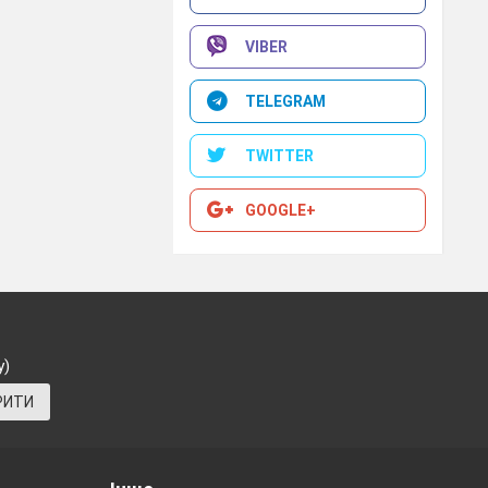
ультпауз учні
VIBER
 поодинці чи
TELEGRAM
 структурою,
TWITTER
 великі групи
GOOGLE+
увати вправи,
міни фізичних
у)
РИТИ
трібно робити
хвилинки – на
стомлюються,