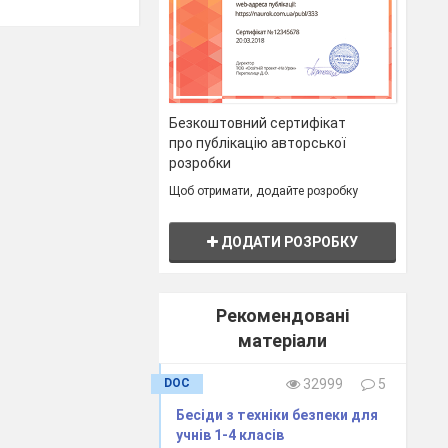
збільшується
ми цих змін є
Безкоштовний сертифікат
ня завдань;
про публікацію авторської
розробки
боти, розмови
Щоб отримати, додайте розробку
го напруження
лянках таза та
ДОДАТИ РОЗРОБКУ
ання крові у
клітин.
Рекомендовані
лені м’язи,
матеріали
вляє руки під
ти ногами та
DOC
32999
5
одших класах.
Бесіди з техніки безпеки для
учнів 1-4 класів
рів на уроці