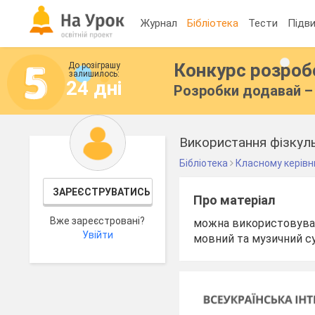
Журнал
Бібліотека
Тести
Підви
Конкурс розро
До розіграшу
залишилось:
24 дні
Розробки додавай – 
Використання фізкуль
Бібліотека
Класному керівн
ЗАРЕЄСТРУВАТИСЬ
Про матеріал
Вже зареєстровані?
можна використовуват
Увійти
мовний та музичний су