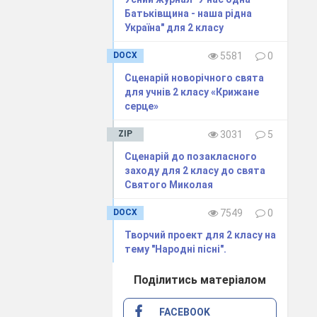
Батьківщина - наша рідна
Україна" для 2 класу
 цікавими і
DOCX
5581
0
Сценарій новорічного свята
овторюються,
для учнів 2 класу «Крижане
ь спершу до
серце»
них взагалі.
ZIP
3031
5
узи є засобом
Сценарій до позакласного
анізаторські,
заходу для 2 класу до свята
юється більш
Святого Миколая
колективі.
DOCX
7549
0
Творчий проект для 2 класу на
8-14 хвилина
тему "Народні пісні".
Поділитись матеріалом
-20 хвилинами
FACEBOOK