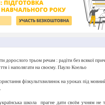
и дорослого трьом речам : радіти без всякої при
ття і наполягати на своєму.
Пауло Коельо
ористання фізкультхвилинок на уроках під мовний
.
українська школа
прагне дати своїм учням не 