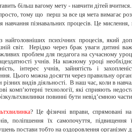
ставить більш вагому мету - навчити дітей вчитися.
 просто, тому що
перш за все ця мета вимагає роз
я навчання пізнавальних процесів. Це мислення, п
з найголовніших психічних процесів, який доп
ній світ.
Нерідко через брак уваги дитині важ
ажливих проблем для педагога на сучасному уроц
ацездатності учнів. На кожному уроці необхідн
ність, інтерес учнів, зайнятість і захоплені
ення. Цього можна досягти через правильну орган
 різних видів діяльності.
В наш час, коли в навч
ві комп’ютерні технології, які сприяють недост
 фізкультхвилинки повинні бути невід’ємною час
льтхвилинка
? Це фізичні вправи, спрямовані на
нів, поліпшення їх самопочуття, підвищення ї
шень постави тобто на оздоровлення організму д