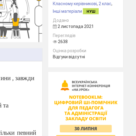
Класному керівникові
,
2 клас
,
Інші матеріали
НУШ
Додано
2 листопада 2021
Переглядів
2638
Оцінка розробки
Відгуки відсутні
чини , завжди
 та
тільки певний