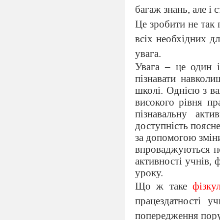
багаж знань, але і 
Це зробити не так
всіх необхідних дл
увага.
Увага – це один і
пізнавати навколиш
школі. Однією з в
високого рівня пр
пізнавальну актив
доступність поясн
за допомогою зміни
впроваджуються но
активності учнів,
уроку.
Що ж таке
фізку
працездатності уч
попередження пору