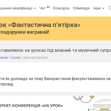
AI
щення кваліфікації
Чат
Конкурси
Олімпіада
Інше
бок
«Фантастична п’ятірка»
подарунки вигравай!
тхвилинок на уроках під мовний та музичний супро
икові
2 клас
Інші матеріали
и як доповідь на тему Використання фізкультхвилинок на 
провід.