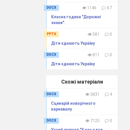
певні ділянки
DOCX
1146
4.7
ні, то у цих
Класна година "Дорожні
знаки".
 послаблення
ілянках кори
PPTX
581
0
 подразнення
Діти єднають Україну
о відпочинку
DOCX
811
0
ожному уроці
Діти єднають Україну
овлюють сили,
підвищують
Схожі матеріали
кровообіг та
дістає заряд
DOCX
3831
4
Сценарій новорічного
карнавалу
и, що головне
DOCX
7125
0
Усний журнал "У нас одна