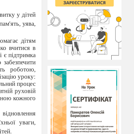
витку у дітей
ам'ять, уява,
омагає дітям
ко вчитися в
і є підтримка
о забезпечити
сть роботою,
ізацію уроку:
альний процес
атній руховій
тиною кожного
 відновлення
хньої уваги,
ітей.