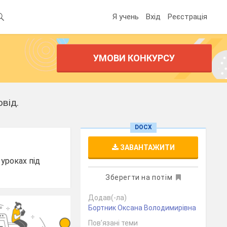
Я учень
Вхід
Реєстрація
УМОВИ КОНКУРСУ
від.
DOCX
ЗАВАНТАЖИТИ
уроках під
Зберегти на потім
Додав(-ла)
Бортник Оксана Володимирівна
Пов’язані теми