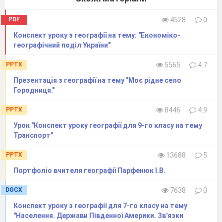
PDF
4528
0
Конспект уроку з географії на тему: "Економіко-
географічний​ ​поділ​ ​України"
PPTX
5565
4.7
Презентація з географії на тему "Моє рідне село
Городниця."
PPTX
8446
4.9
Урок "Конспект уроку географії для 9-го класу на тему
Транспорт"
PPTX
13688
5
Портфоліо вчителя географії Парфенюк І.В.
DOCX
7638
0
Конспект уроку з географії для 7-го класу на тему
"Населення. Держави Південної Америки. Зв'язки