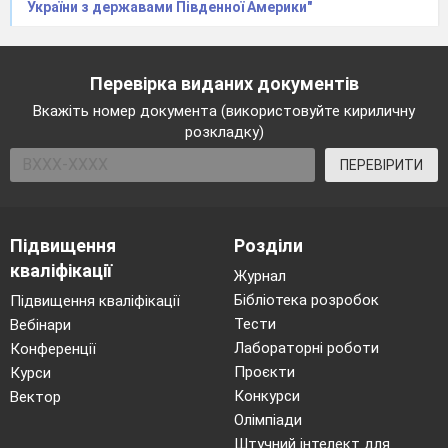
України з державами Південної Америки"
Перевірка виданих документів
Вкажіть номер документа (використовуйте кириличну
розкладку)
ПЕРЕВІРИТИ
Підвищення
Розділи
кваліфікації
Журнал
Бібліотека розробок
Підвищення кваліфікації
Тести
Вебінари
Лабораторні роботи
Конференції
Проєкти
Курси
Конкурси
Вектор
Олімпіади
Штучний інтелект для