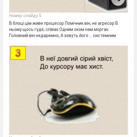
Номер слайду 5
В блоці цім живе процесор Помічник він, не агресор В
ньому щось гуде, співає Одним оком нам моргає.
Головний він недаремно, А зовуть його … системним