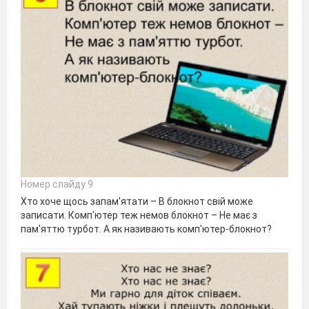
Номер слайду 9
Хто хоче щось запам'ятати – В блокнот свій може
записати. Комп'ютер теж немов блокнот – Не має з
пам'яттю турбот. А як називають комп'ютер-блокнот?