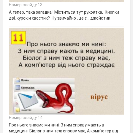
Номер слайду 13
А тепер, така загадка! Міститься тут рукоятка, Кнопки
дві, курок и хвостик? Ну звичайно , це є .. джойстик
Номер слайду 14
Про нього знаємо ми нині: З ним справу мають в
медицині. Біолог з ним теж справу має, А комп'ютер від