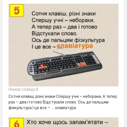
Номер слайду 8
Сотня клавіш, різні знаки Спершу учні – небораки, А тепер
раз – два і готово Відстукали слово. Ось де пальцям
фізкультура І це все – .... клавіатура