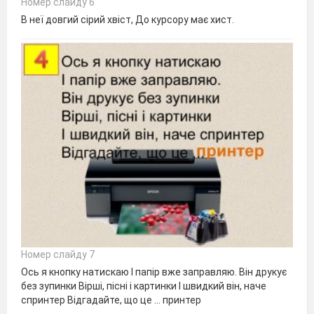
Номер слайду 6
В неї довгий сірий хвіст, До курсору має хист.
Номер слайду 7
Ось я кнопку натискаю І папір вже заправляю. Він друкує
без зупинки Вірші, пісні і картинки І швидкий він, наче
спринтер Відгадайте, що це ... принтер