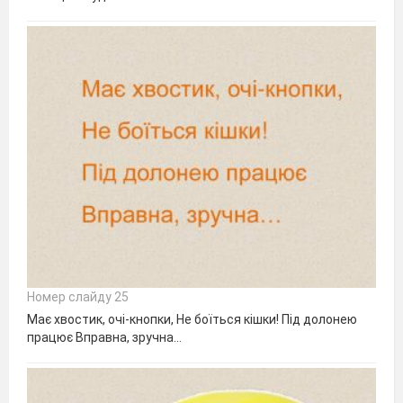
Номер слайду 25
Має хвостик, очі-кнопки, Не боїться кішки! Під долонею
працює Вправна, зручна…