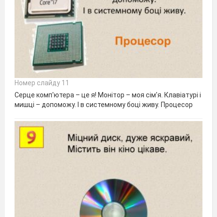
Номер слайду 11
Серце комп'ютера – це я! Монітор – моя сім'я. Клавіатурі і
мишці – допоможу. І в системному боці живу. Процесор