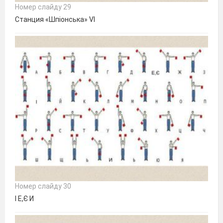
Номер слайду 29
Станция «Шпіонська» VI
Номер слайду 30
І Е,Є И