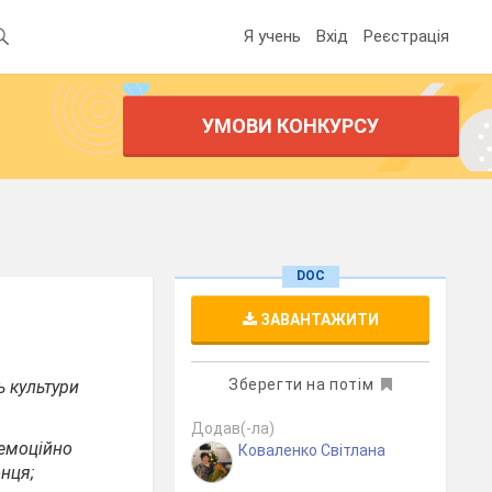
Я учень
Вхід
Реєстрація
УМОВИ КОНКУРСУ
DOC
ЗАВАНТАЖИТИ
Зберегти на потім
ь культури
Додав(-ла)
 емоційно
Коваленко Світлана
нця;