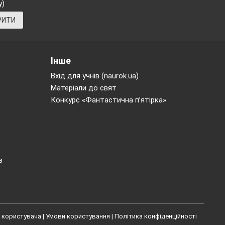
у)
ною визначною
РИТИ
іття. На жаль,
у. П’ять років
ий сухозлітним
Інше
Вхід для учнів (naurok.ua)
Матеріали до свят
Конкурс «Фантастична п’ятірка»
не положення,
ців до природи
ю природи, як
дах мистецтва
в
еважна частина
ться складною
 користувача
|
Умови користування
|
Політика конфіденційності