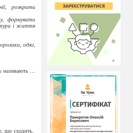
ії, розкрити
ту, формувати
льтури і життя
оролики, одяг,
ку називають …
е, що сходить.