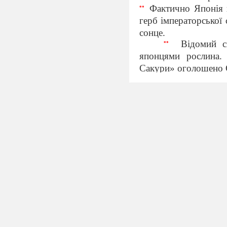
Фактично Японія н
**
герб імператорської
сонце.
Відомий с
**
японцями рослина
Сакури» оголошено 
Японія - це д
мегаполіс і бурхливе
Познайомимо
Японію»
Тут Вас чекає
сучасними досягненн
можна зануритися в 
сонця
,
а також отри
історичних пам’ятн
відкритими для гром
року. Вашій увазі п
повинні побачити на 
Слайд 5