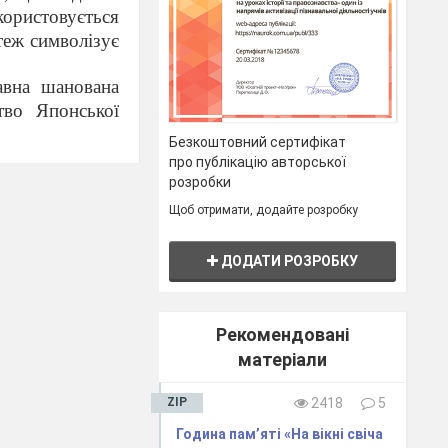
користовується
теж символізує
авна шанована
тво Японської
Безкоштовний сертифікат
занурюється в
про публікацію авторської
о.
розробки
30 фактів про
Щоб отримати, додайте розробку
в минулого, з
ДОДАТИ РОЗРОБКУ
и в цю країну,
ршим до сходу
науки. Багато
чись при цьому
Рекомендовані
 будь-який час
матеріали
Японії, які ви
ZIP
2418
5
Година пам’яті «На вікні свіча