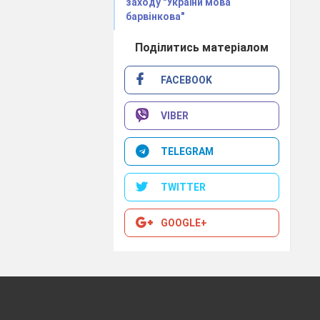
Будди в світі.
заходу "України мова
барвінкова"
Поділитись матеріалом
Токійська вежа
тися на вежу й
FACEBOOK
и магазини та
VIBER
TELEGRAM
ля демонстрації
амку, який був
TWITTER
ькими садами і
GOOGLE+
рів. Виключно
 зображують на
 осіб. Підйом
п’яти годин.