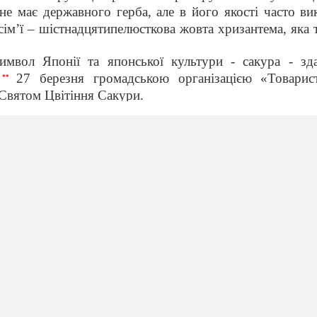
е має державного герба, але в його якості часто ви
сім’ї –
шістнадцятипелюсткова жовта хризантема, яка 
имвол Японії та японської культури - сакура - зд
.
27 березня громадською організацією «Товарис
**
Святом Цвітіння Сакури.
ивовижна країна. Той, хто потрапляє сюди вперше, 
 життя, з одного боку, і спокій, умиротворення з іншог
ся з країною…
Слайд 3
Перегляд відеоролику «
 унікальне поєднання традиційних храмів і будинкі
ями в області архітектури і технологій. Потрапивш
японську історію і культуру,
Слайд 4
Доторкнися пе
мати екскурс у майбутнє, за допомогою нинішньої 
иків використовуються за їх призначенням, залишаю
адськості. Неймовірну красу Японії можна побачити в
редставляється короткий огляд визначних пам’яток 
власні очі.