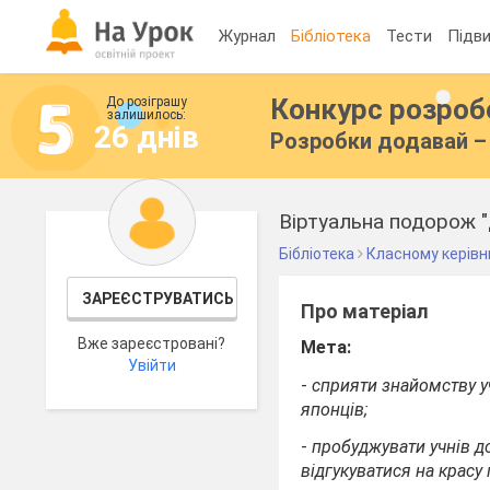
Журнал
Бібліотека
Тести
Підви
Конкурс розро
До розіграшу
залишилось:
26 днів
Розробки додавай – 
Віртуальна подорож 
Бібліотека
Класному керівн
ЗАРЕЄСТРУВАТИСЬ
Про матеріал
Вже зареєстровані?
Мета:
Увійти
-
сприяти знайомству уч
японців;
-
пробуджувати учнів д
відгукуватися на красу