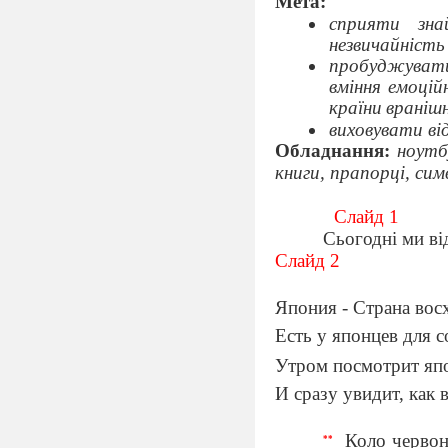
Мета:
сприяти зна
незвичайність
пробуджуват
вміння емоцій
країни
вранішн
виховувати ві
Обладнання:
ноутбу
книги, прапорці, си
Слайд 1
Сьогодні ми ві
Слайд 2
Япония - Страна вос
Есть у японцев для с
Утром посмотрит япо
И сразу увидит, как 
Коло червон
**