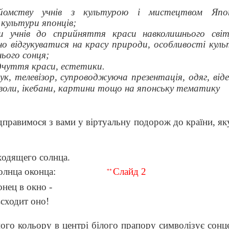
йомству учнів з культурою і мистецтвом Япон
 культури японців;
и учнів до сприйняття краси навколишнього сві
но відгукуватися на красу природи, особливості ку
ього сонця;
дчуття краси, естетики.
к, телевізор, супроводжуюча презентація, одяг, віде
мволи, ікебани, картини тощо на японську тематику
дправимося з вами у віртуальну подорож до країни, я
ходящего солнца.
олнца оконца:
Слайд 2
**
нец в окно -
всходит оно!
ого кольору в центрі білого прапору символізує сонц