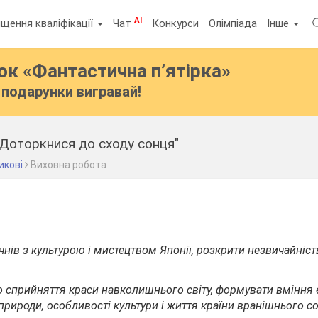
AI
щення кваліфікації
Чат
Конкурси
Олімпіада
Інше
бок
«Фантастична п’ятірка»
подарунки вигравай!
"Доторкнися до сходу сонця"
икові
Виховна робота
нів з культурою і мистецтвом Японії, розкрити незвичайніст
о сприйняття краси навколишнього світу, формувати вміння
 природи, особливості культури і життя країни
вранішнього со