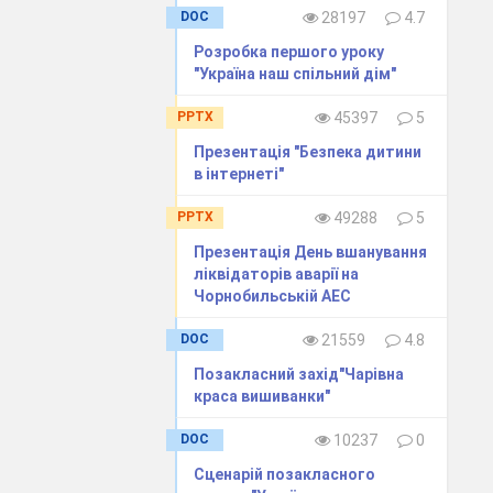
які впадають в
DOC
28197
4.7
ь 85.4%). Гості
Розробка першого уроку
тям.
"Україна наш спільний дім"
PPTX
45397
5
ктури замків і
Презентація "Безпека дитини
 від ворогів в
в інтернеті"
різних століть,
ування Другої
PPTX
49288
5
Презентація День вшанування
ліквідаторів аварії на
Чорнобильській АЕС
онзовий Будда
оком. Спочатку
DOC
21559
4.8
араз стоїть на
ито цунамі 15
Позакласний захід"Чарівна
краса вишиванки"
DOC
10237
0
ьше дерев’яна
Сценарій позакласного