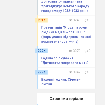
догасала …», присвячена
трагедії українського народу -
оїть в пам’ять
голодомору 1932-1933 років
 серпня 1945.
 що залишився
PPTX
3240
0
вість людських
Презентація "Місце та роль
людини в діяльності ЖКГ"
(формування підприємницької
компетентності учнів)
удані дослівно
DOCX
3070
0
киплячої води,
Година спілкування
 лісами. Парк
"Дитинства яскравого мить"
правляються в
ь і з лісу, щоб
DOCX
3842
0
ивитися на це
Виховні години. Січень -
лютий.
снований в 778
Схожі матеріали
 храму не було