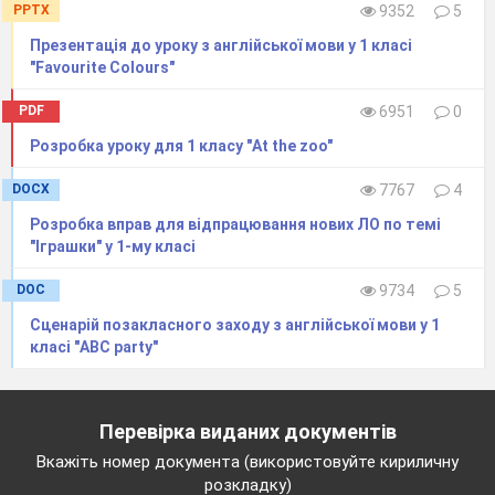
PPTX
9352
5
Презентація до уроку з англійської мови у 1 класі
"Favourite Colours"
PDF
6951
0
Розробка уроку для 1 класу "At the zoo"
|ke
k|
ɪ
DOCX
7767
4
Розробка вправ для відпрацювання нових ЛО по темі
"Іграшки" у 1-му класі
DOC
9734
5
Сценарій позакласного заходу з англійської мови у 1
класі "ABC party"
Перевірка виданих документів
Вкажіть номер документа (використовуйте кириличну
розкладку)