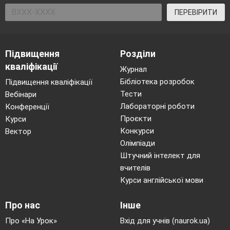
ПЕРЕВІРИТИ
Підвищення
Розділи
кваліфікації
Журнал
Бібліотека розробок
Підвищення кваліфікації
Тести
Вебінари
Лабораторні роботи
Конференції
Проєкти
Курси
Конкурси
Вектор
Олімпіади
Штучний інтелект для
вчителів
Курси англійської мови
Про нас
Інше
DOG
Про «На Урок»
Вхід для учнів (naurok.ua)
|d
|
ɔːɡ