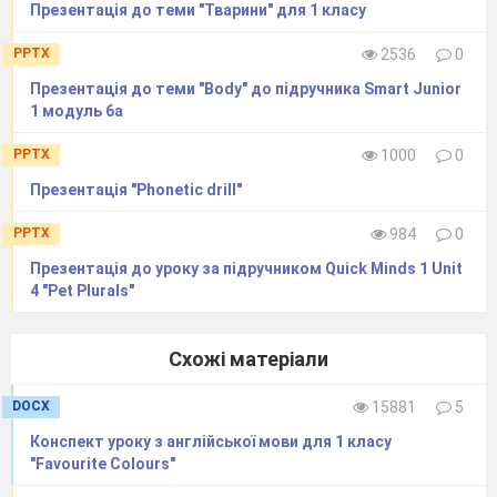
Презентація до теми "Тварини" для 1 класу
PPTX
2536
0
Презентація до теми "Body" до підручника Smart Junior
1 модуль 6а
C
PPTX
1000
0
CAT
Презентація "Phonetic drill"
PPTX
984
0
Презентація до уроку за підручником Quick Minds 1 Unit
|kæt|
4 "Pet Plurals"
Схожі матеріали
DOCX
15881
5
CAKE
Конспект уроку з англійської мови для 1 класу
"Favourite Colours"