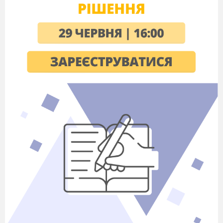
BEAR
|be
|
ə