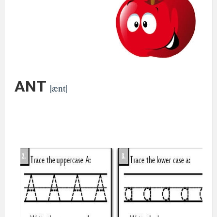
ANT
|ænt|