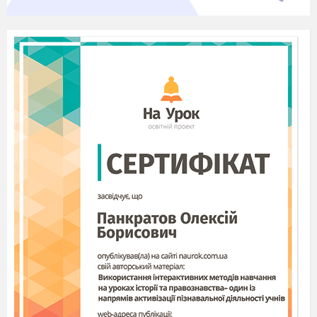
BIRD
|
|b
d
ɜː
BIKE
|b
|
aik