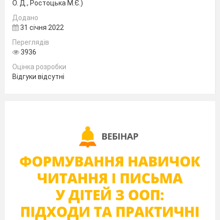
APPLE
О. Д., Ростоцька М.Є.)
|
æpl|
ˈ
Додано
31 січня 2022
Переглядів
3936
Оцінка розробки
Відгуки відсутні