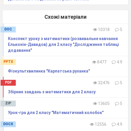
Схожі матеріали
DOC
10318
5
Конспект уроку з математики (розвивальне навчання
Ельконін-Давидов) для 2 класу "Дослідження таблиці
додавання"
PPTX
8477
4.9
Фізкультхвилинка "Карпатська руханка"
PDF
32476
5
Збірник завдань з математики для 2 класу
ZIP
13605
5
Урок-гра для 2 класу "Математичний колобок"
DOCX
12556
4.9