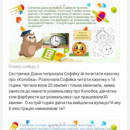
Номер слайду 5
Сестричка Діана попрохала Софійку їй почитати казочку
про «Колобка». Розпочала Софійка читати казочку о 16
годині. Читала вона 20 хвилин і тільки закінчила , мама
занесла до кімнати розмальовку про Колобка, дівчатка
сіли фарбувати ще розмальовку і ще працювали30
хвилин . О котрій годині дівчатка вийшли на вулицю?А яку
б ілюстрацію намалював ти?