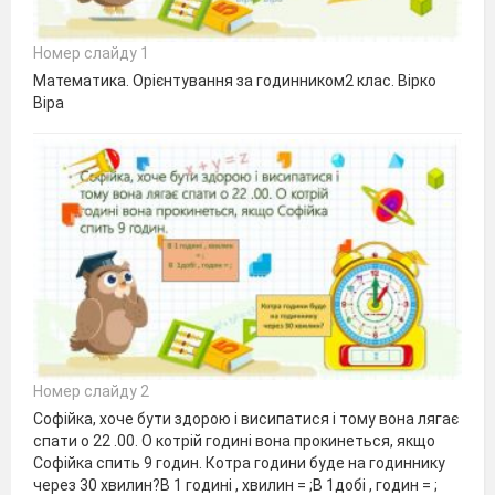
Номер слайду 1
Математика. Орієнтування за годинником2 клас. Вірко
Віра
Номер слайду 2
Софійка, хоче бути здорою і висипатися і тому вона лягає
спати о 22 .00. О котрій годині вона прокинеться, якщо
Софійка спить 9 годин. Котра години буде на годиннику
через 30 хвилин?В 1 годині , хвилин = ;В 1добі , годин = ;