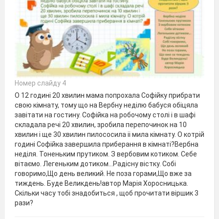
Номер слайду 4
О 12 годині 20 хвилин мама попрохала Софійку прибрати
свою кімнату, тому що на Вербну неділю бабуся обіцяла
завітати на гостину. Софійка на робочому столі і в шафі
складала речі 20 хвилин, зробила перепочинок на 10
хвилин і ще 30 хвилин пилососила іі мила кімнату. О котрій
годині Софійка завершила приберання в кімнаті?Вербна
неділя. Тоненьким прутиком. З вербовим котиком. Себе
вітаємо. Легеньким дотиком…Радісну вістку. Собі
говоримо,Що день великий. Не поза горами,Що вже за
тиждень. Буде Великдень!автор Марія Хоросницька.
Скільки часу тобі знадобиться , щоб прочитати віршик 3
рази?