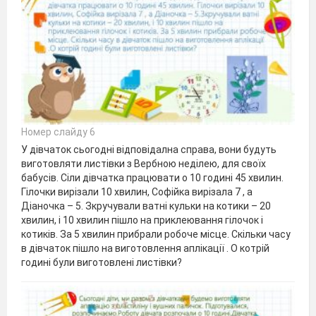
Номер слайду 6
У дівчаток сьогодні відповідална справа, вони будуть
виготовляти листівки з Вербною неділею, для своїх
бабусів. Сіли дівчатка працювати о 10 годині 45 хвилин.
Гілочки вирізали 10 хвилин, Софійка вирізала 7 , а
Діаночка – 5. Зкручували ватні кульки на котики – 20
хвилин, і 10 хвилин пішло на приклеювання гілочок і
котиків. За 5 хвилин прибрали робоче місце. Скільки часу
в дівчаток пішло на виготовлення аплікації . О котрій
годині були виготовлені листівки?