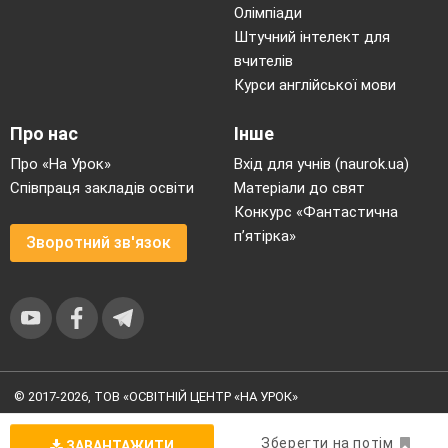
Олімпіади
Штучний інтелект для
вчителів
Курси англійської мови
Про нас
Інше
Про «На Урок»
Вхід для учнів (naurok.ua)
Співпраця закладів освіти
Матеріали до свят
Конкурс «Фантастична
п’ятірка»
Зворотний зв'язок
© 2017-2026, ТОВ «ОСВІТНІЙ ЦЕНТР «НА УРОК»
Угода користувача
|
Умови користування
|
Політика
конфіденційності
Зберегти на потім
ЗАВАНТАЖИТИ