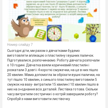
Номер слайду 7
Сьогодні діти, ми разом з дівчатками будемо
виготовляти аплікацію з пластиліну і вушних паличок.
Підготувалися, розпочинаємо. Роботу дівчата розпочали
о 10 годині. Дівчатка взяли коричневий пластилін і
розкатали 3 довгі і 4 короткі смужечки, на це в них пішло
20 хвилин. Мама допомогла їм обрізати вушні палички, на
тут пішло 10 хвилин, з синього пластиліну виготовили 5
смужок на вазу- витратили 15 хвилин.І 10 хвилин пішло в
них на з»єднання всіх деталей. Листівка готова. Скільки
часу витратили сестрички і о котрій завершили роботу?
Спробуй з нами виготовити листівочку.