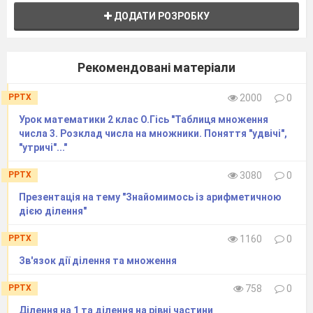
ДОДАТИ РОЗРОБКУ
Рекомендовані матеріали
PPTX
2000
0
Урок математики 2 клас О.Гісь "Таблиця множення
числа 3. Розклад числа на множники. Поняття "удвічі",
"утричі"..."
PPTX
3080
0
Презентація на тему "Знайомимось із арифметичною
дією ділення"
PPTX
1160
0
Зв'язок дії ділення та множення
PPTX
758
0
Ділення на 1 та ділення на рівні частини