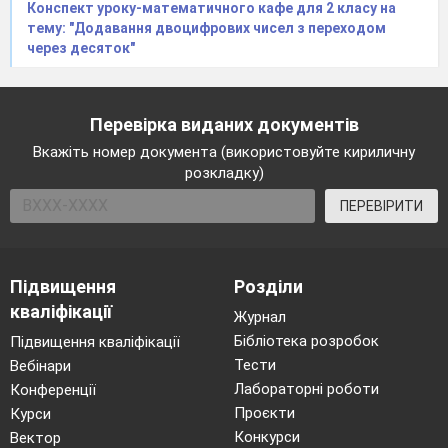
Конспект уроку-математичного кафе для 2 класу на
тему: "Додавання двоцифрових чисел з переходом
через десяток"
Перевірка виданих документів
Вкажіть номер документа (використовуйте кириличну
розкладку)
ПЕРЕВІРИТИ
Підвищення
Розділи
кваліфікації
Журнал
Бібліотека розробок
Підвищення кваліфікації
Тести
Вебінари
Лабораторні роботи
Конференції
Проєкти
Курси
Конкурси
Вектор