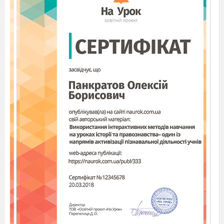
1. Організація групи.
- Сьогодні ми вирушимо на прогулянку з
основною метою: відпочити, набратися сил,
поговорити про важливість здоров’я в нашому
житті.
1.1. Інструктаж з техніки безпеки на вулиці.
- Пригадайте правила поведінки під час
прогулянки.
Вправа «Мозковий штурм».
- Що є основою здоров’я?
- Чому потрібно берегти здоров’я?
- Що слід робити, щоб бути здоровим?
3. Розповідь вчителя про важливість
здоров’я.
Здоров'я - один із найбільших подарунків
людині від природи, і кожен з віком розуміє це