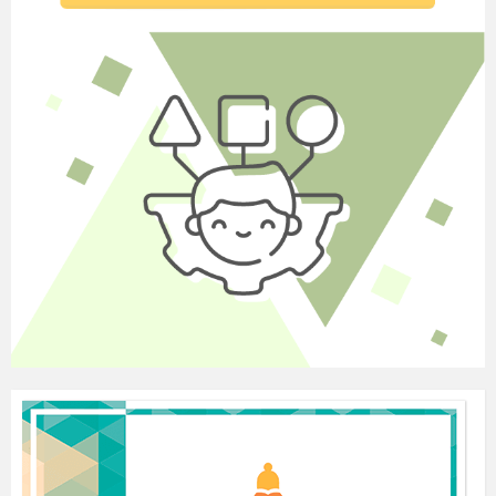
2.4. Організований вихід на вулицю.
- одягаємося і стаємо парами біля дверей.
3. Підготовка до прогулянки. (13.40 –
14.40)
Активна (оздоровчо – спортивна)
прогулянка. (14.40 – 15.20).
Тема:
«Бути здоровим – модно!»
Мета:
забезпечити активний відпочинок
дітей на свіжому повітрі; формувати свідоме
ставлення до того, що здоров’я потрібно
берегти; розвивати м’язову систему;
покращувати роботу серцево – судинної
системи; підвищувати працездатність;
виховувати кмітливість, дружелюбність.
Обладнання:
прислів’я.
Хід проведення