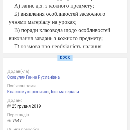
А) запис д.з. з кожного предмету;
Б) виявлення особливостей засвоєного
учнями матеріалу на уроках;
В) поради класовода щодо особливостей
виконання завдань з кожного предмету;
Г) розмова про необхідність надання
індивідуальної допомоги учням (записати
DOCX
прізвища учнів та зміст допомоги, яка
необхідна кожному з них).
Додав(-ла)
Скавуляк Ганна Русланівна
2. Підготовка дітей до обіду. Обід. (13.10 –
Пов’язані теми
13.40).
Класному керівникові
,
Інші матеріали
Мета:
закріплювати елементарні знання і
Додано
навички з особистої гігієни, привчати дітей до
25 грудня 2019
чистоти й охайності, до культури поведінки за
Переглядів
столом, виховувати навички користування
7647
столовими приборами, виховувати повагу до
Оцінка розробки