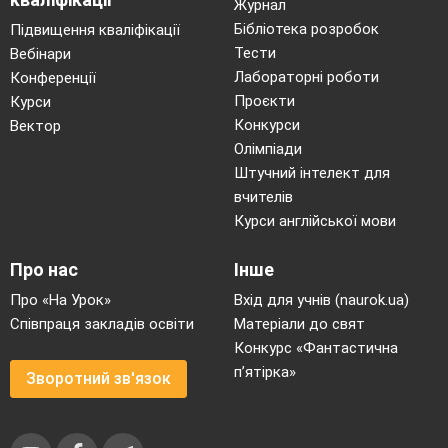
Журнал
творчо-осмислювальні.
Бібліотека розробок
Підвищення кваліфікації
Тести
Вебінари
За методами управління навчальною
Лабораторні роботи
Конференції
роботою студентів:
Проєкти
Курси
залучення студентів до викладання
Конкурси
Вектор
матеріалу, відповіді на запитання;
Олімпіади
навчальна робота під керівництвом
Штучний інтелект для
викладача;
вчителів
Курси англійської мови
самостійна робота на занятті.
Про нас
Інше
За методами контролю та
самоконтролю:
Про «На Урок»
Вхід для учнів (naurok.ua)
Співпраця закладів освіти
Матеріали до свят
поетапний контроль засвоєного
Конкурс «Фантастична
матеріалу шляхом відповідей на
п’ятірка»
поставлені питання;
Зворотний зв'язок
тестовий контроль знань.