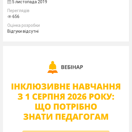
5 листопада 2019
Керівник
Переглядів
гуртка
656
викладач:
Башей
Оцінка розробки
О.О.
Відгуки відсутні
Дата
проведення: 13.05.2015 р.
Час
проведення: 13
-
14
40
2
0
Місце
проведення: ауд. №
0
3