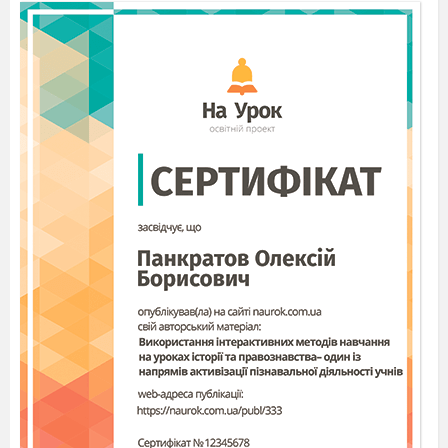
до іншої культури, способу життя, інакших
вірувань, переко
нань, звичок завжди існував та
існує надалі. Життя в полікультурному соціумі
— пробле
ма кожної особистості, групи людей і
певних інститутів влади. Основою такого
існування є толерантність як універсальний
принцип людської життєдіяльності.
Мета засідання гуртка:
поглибити
набуті під час вивчення
навчальних дисциплін знання та уявлення
студентів про толерантну поведінку;
закріпити знання учасників
про компоненти
толерантності;
допомогти студентам проаналізувати
наявність у себе рис толерантної