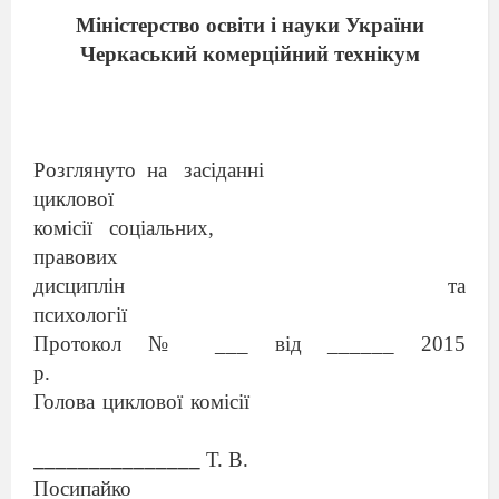
М
іністерство освіти і науки України
Черкаський комерційний технікум
Розглянуто
на
засіданні
циклової
комісії
соціальних,
правових
дисциплін та
психології
Протокол № ___ від ______ 201
5
р.
Голова циклової комісії
_______________
Т
.
В
.
Посипай
ко