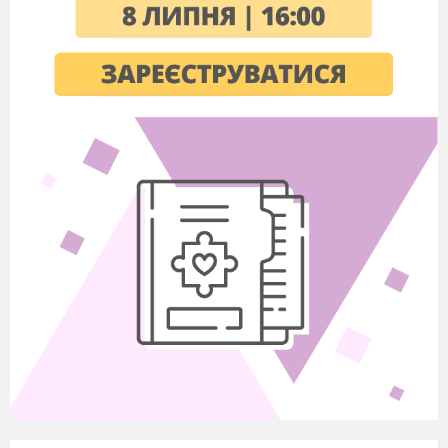
2014-2015 н.р.
Тема засідання гуртка:
«
Вчимося бути
толерантними
»
Тип засідання гуртка:
Інформаційне
повідомлення - бесіда з елементами тренінгу.
Актуальність теми:
Кожна людина мусить взаємодіяти з іншими
людьми, в тому числі із представниками інших
культур. На жаль, дух нетерпимості, ворожості