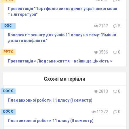
Презентація "Портфоліо викладачки української мови
Матеріали
:
аркуші А4, ватман, мар
кери,
та літератури"
стікери, ножиці, скотч, плакат «То
лерантність»,
«Карта світу», анкета
«Риси
DOC
2187
5
толерантної особистості», аркуші для
Конспект тренінгу для учнів 11 класу на тему: "Вміння
малюнків, картки з літерами слова
долати конфлікти."
«толерантність», картки із проблемними
PPTX
3536
0
ситуаціями, кольорові аркуші паперу для
Презентація « Людське життя – найвища цінність »
вправи «Біла ворона».
Технічне забезпечення:
Схожі матеріали
мультимедійний проектор;
DOCX
2813
0
презентація
Power Point
(слайди).
План виховної роботи 11 класу (І семестр)
DOCX
11272
0
План виховної роботи 11 класу (ІІ семестр)