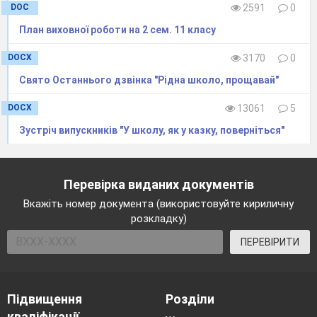
DOC
2591
0
План виховної роботи на 2 сем. 11 класу
DOCX
3170
0
Свято Останнього дзвінка "Рідна школо, прощавай"
DOCX
13061
5
Методи проведення:
Зустріч випускників "У школу, як у казку, поверніться"
За джерелами передачі та сприйняття
навчальної інформації:
Перевірка виданих документів
словесні;
Вкажіть номер документа (використовуйте кириличну
роздатковий матеріал.
розкладку)
ПЕРЕВІРИТИ
За методами активізації навчальної
діяльності студентів:
мотиваційні;
Підвищення
Розділи
проблемні;
кваліфікації