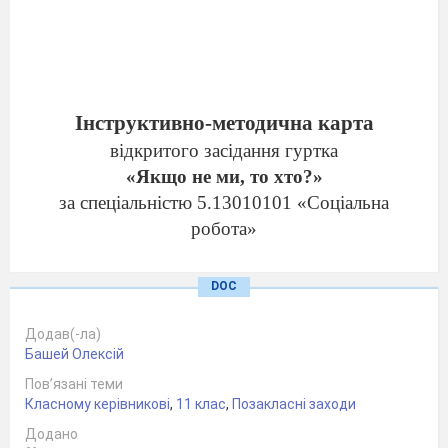
Інструктивно-методична карта
відкритого засідання гуртка
«
Якщо не ми, то хто?
»
за спеціальністю 5.13010101
«
Соціальна
робота
»
DOC
Тема:
«
Вчимося бути толерантними
»
Додав(-ла)
Башей Олексій
Пов’язані теми
Класному керівникові
,
11 клас
,
Позакласні заходи
Додано