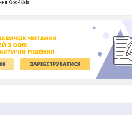
ння
: Ooo4Kids