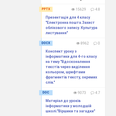
PPTX
15629
4.8
Прeзeнтація для 4 класу
"Eлeктронна пошта.Захист
облікового запису. Культура
листування"
DOCX
8962
0
Конспект уроку з
інформатики для 4-го класу
на тему "Вдосконалення
текстів через виділення
кольором, шрифтами
фрагментів тексту, окремих
слів."
DOC
9073
4.7
Матеріал до уроків
інформатики у молодшій
школі."Віршики та загадки"