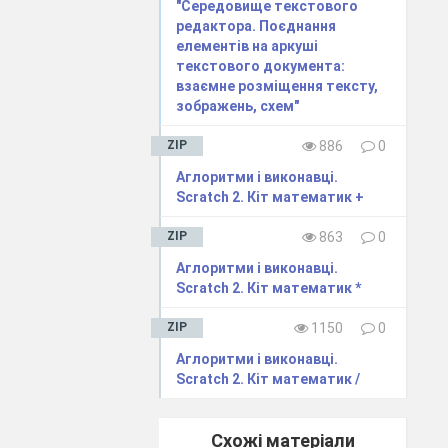
"Середовище текстового
редактора. Поєднання
елементів на аркуші
текстового документа:
взаємне розміщення тексту,
зображень, схем"
ZIP
886
0
Аглоритми і виконавці.
Scratch 2. Кіт математик +
ZIP
863
0
Аглоритми і виконавці.
Scratch 2. Кіт математик *
ZIP
1150
0
Аглоритми і виконавці.
Scratch 2. Кіт математик /
Схожі матеріали