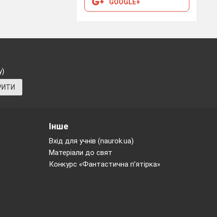
GOOGLE+
у)
РИТИ
Інше
Вхід для учнів (naurok.ua)
Матеріали до свят
Конкурс «Фантастична п’ятірка»