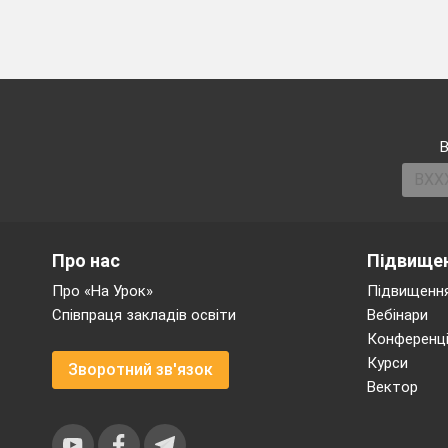
В
Про нас
Підвищен
Про «На Урок»
Підвищення
Співпраця закладів освіти
Вебінари
Конференці
Курси
Зворотний зв'язок
Вектор