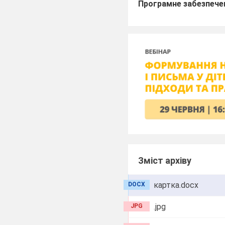
Програмне забезпече
Зміст архіву
картка.docx
DOCX
.jpg
JPG