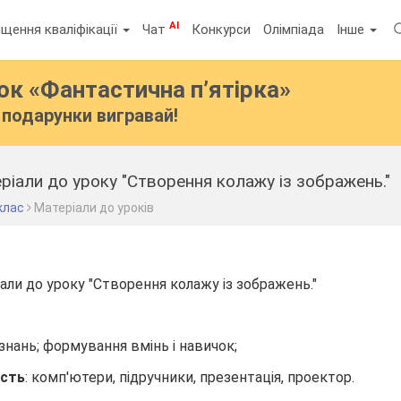
AI
щення кваліфікації
Чат
Конкурси
Олімпіада
Інше
бок
«Фантастична п’ятірка»
подарунки вигравай!
ріали до уроку "Створення колажу із зображень."
клас
Матеріали до уроків
іали до уроку "Створення колажу із зображень."
знань; формування вмінь і навичок;
ість
: комп'ютери, підручники, презентація, проектор.