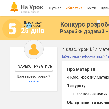
Журнал
Бібліотека
Тести
Підви
Конкурс розро
До розіграшу
залишилось:
25 днів
Розробки додавай – 
4 клас. Урок №7.Мате
Бібліотека
Інформатика
4 
ЗАРЕЄСТРУВАТИСЬ
Про матеріал
Вже зареєстровані?
4 клас. Урок №7.Матер
Увійти
Тип уроку
:
засвоєння нових 
Обладнання та наочн