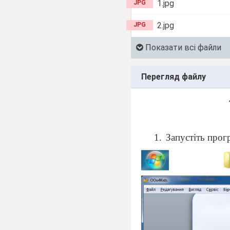
1.jpg
JPG
2.jpg
JPG
Показати всі файли
Перегляд файлу
Запустіть прог