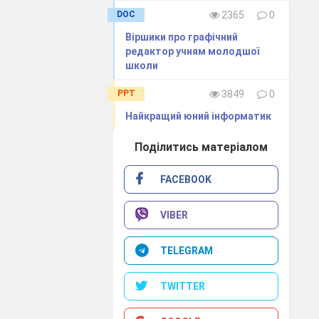
DOC
2365
0
Віршики про графічний
редактор учням молодшої
школи
PPT
3849
0
Найкращий юний інформатик
Поділитись матеріалом
FACEBOOK
VIBER
TELEGRAM
TWITTER