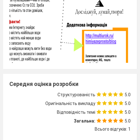
дослід)
Середня оцінка розробки

Структурованість
5.0

Оригінальність викладу
5.0


Відповідність темі
5.0
Загальна:
5.0
Всього відгуків: 1