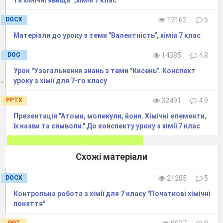
Запиши та прокоментуй, зроби висновки.
DOCX
17162
5
Матеріали до уроку з теми "Валентність", хімія 7 клас
DOC
14385
4.8
Урок "Узагальнення знань з теми "Кисень". Конспект
http://cikavi
-
fakty.com.ua/cikavi
-
fakti
-
pro
ximiyu/
уроку з хімії для 7-го класу
https://uk.wikipedia.org/wiki/ http://cikavo.net/cikavi-fakti-pro-vodu/
PPTX
32491
4.9
http://kapitoska.blogspot.ru/2011/10/blogpost_7216.html
Презентація "Атоми, молекули, йони. Хімічні елементи,
їх назви та символи." До конспекту уроку з хімії 7 клас
Схожі матеріали
DOCX
21285
5
Контрольна робота з хімії для 7 класу "Початкові хімічні
поняття"
PPT