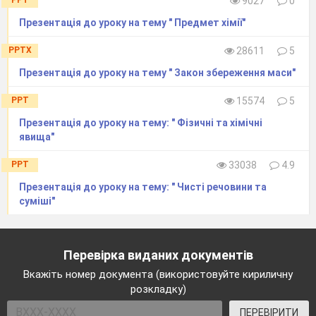
9027
0
Презентація до уроку на тему " Предмет хімії"
PPTX
28611
5
Презентація до уроку на тему " Закон збереження маси"
PPT
15574
5
Презентація до уроку на тему: " Фізичні та хімічні
явища"
PPT
33038
4.9
Презентація до уроку на тему: " Чисті речовини та
суміші"
Перевірка виданих документів
Вкажіть номер документа (використовуйте кириличну
розкладку)
ПЕРЕВІРИТИ