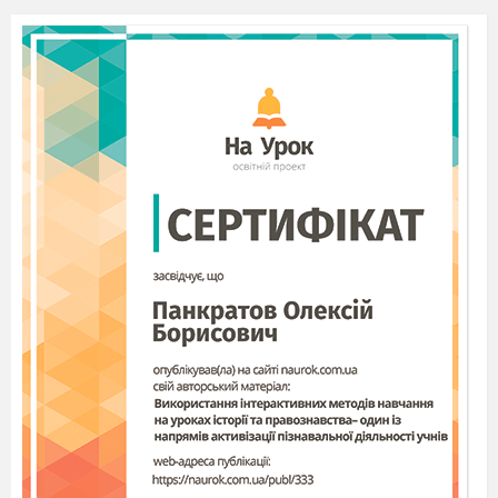
(можливі
8.
Відгуки, рецензії, думки експертів
коливання на 2 сторінки— збільшення,
Вимоги, критерії оцінки
зменшення)
1.
Розкриття теми( 3 бали)
2.
Науковість (2 бали)
3.
Цікавість матеріалу(1 бал)
4.
Дослідницька складова (2 бали)
5.
Оформлення (2 бали)
)
6.
Представлення (2 бали
Вид проекту:
Газета, журнал, муль- тимедійн а
презентація, відеорепортаж
Домашні досліди
Індикатори