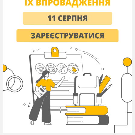
6.
Ненормальна вода?!
(
Наливайко, Могиль, Литвиненко О
Янович, Кузьменко)
Нощенко, Зінченко, Алєксєєва)
План проекту:
(по сторінкам)
1.
Тема, автори
2.
Які питання роз-глядає проект?
3,4 Опис, відповіді, ілюстрації
5,6 Дослідження результати
7.
Висновки