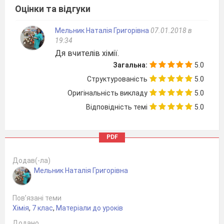
Оцінки та відгуки
Мельник Наталія Григорівна
07.01.2018 в
19:34
Дя вчителів хімії.

Загальна:
5.0

Структурованість
5.0
Оригінальність викладу
5.0
Теми
Відповідність темі
5.0
проектів
1.
Чому нашу
планету варто
PDF
було б назвати
ВОДА?
Додав(-ла)
Мельник Наталія Григорівна
(Гура І,
ГончаренкоІ,
Бернадська Д)
Пов’язані теми
Гальченко Д)
Хімія
,
7 клас
,
Матеріали до уроків
2.
Чи можливе життя
Додано