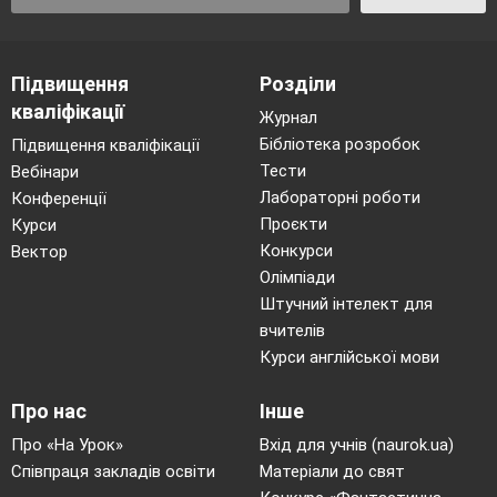
Підвищення
Розділи
кваліфікації
Журнал
Бібліотека розробок
Підвищення кваліфікації
Тести
Вебінари
Лабораторні роботи
Конференції
Проєкти
Курси
Конкурси
Вектор
Олімпіади
Штучний інтелект для
вчителів
Курси англійської мови
Про нас
Інше
Про «На Урок»
Вхід для учнів (naurok.ua)
Співпраця закладів освіти
Матеріали до свят