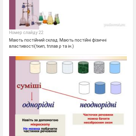
Номер слайду 22
Мають постійний склад. Мають постійні фізичні
властивості(tкип, tплав ρ та ін.)