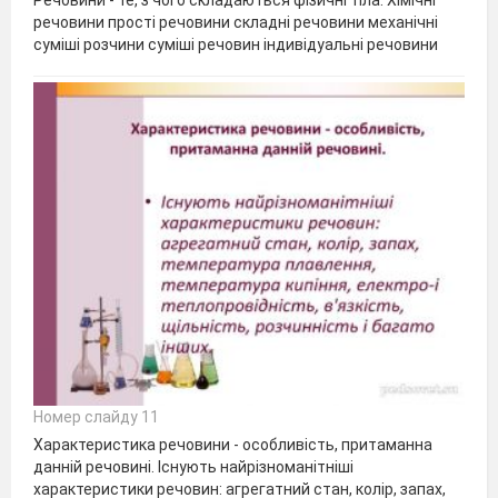
Речовини - те, з чого складаються фізичні тіла. Хімічні
речовини прості речовини складні речовини механічні
суміші розчини суміші речовин індивідуальні речовини
Номер слайду 11
Характеристика речовини - особливість, притаманна
данній речовині. Існують найрізноманітніші
характеристики речовин: агрегатний стан, колір, запах,