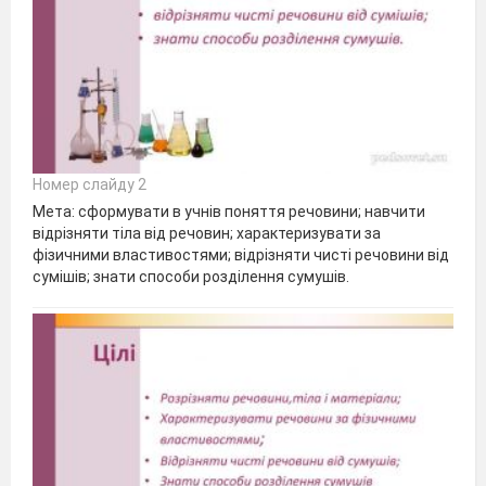
Номер слайду 2
Мета: сформувати в учнів поняття речовини; навчити
відрізняти тіла від речовин; характеризувати за
фізичними властивостями; відрізняти чисті речовини від
сумішів; знати способи розділення сумушів.