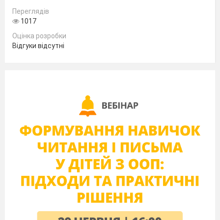
Переглядів
1017
Оцінка розробки
З’єднай частини прислів’я
Відгуки відсутні
Розташуй у правильному порядку дії з
режиму школяра:
Сніданок
Обід