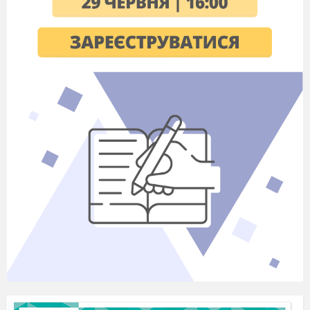
Підйом
Відпочинок
Заняття в школі
Зарядка
Умивання
Сон
Вечеря
Виконання домашніх завдань
Намалюйте на столі столові
прибори, дотримуючись правил
столового етикету.