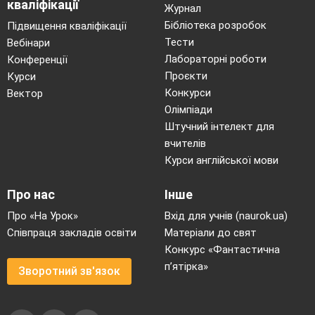
кваліфікації
Журнал
Бібліотека розробок
Підвищення кваліфікації
Тести
Вебінари
Лабораторні роботи
Конференції
Проєкти
Курси
Конкурси
Вектор
Олімпіади
Штучний інтелект для
вчителів
Курси англійської мови
Про нас
Інше
Про «На Урок»
Вхід для учнів (naurok.ua)
Співпраця закладів освіти
Матеріали до свят
Конкурс «Фантастична
п’ятірка»
Зворотний зв'язок