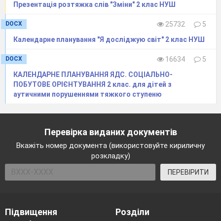
Презентація розтяжка слів "Зміни" 2 клас НУШ
DOCX
25732
5
Календарне планування "Я досліджую світ" 2 клас НУШ
DOCX
16634
5
КАЛЕНДАРНЕ ПЛАНУВАННЯ ЯДС. СОЦІАЛЬНО-
ПОБУТОВЕ ОРІЄНТУВАННЯ 2 клас. для дітей з
аутичними порушеннями тяжкого ступеню
Перевірка виданих документів
Вкажіть номер документа (використовуйте кириличну
розкладку)
ПЕРЕВІРИТИ
Підвищення
Розділи