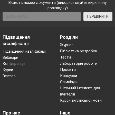
Вкажіть номер документа (використовуйте кириличну
розкладку)
ПЕРЕВІРИТИ
Підвищення
Розділи
кваліфікації
Журнал
Бібліотека розробок
Підвищення кваліфікації
Тести
Вебінари
Лабораторні роботи
Конференції
Проєкти
Курси
Конкурси
Вектор
Олімпіади
Штучний інтелект для
вчителів
Курси англійської мови
Про нас
Інше