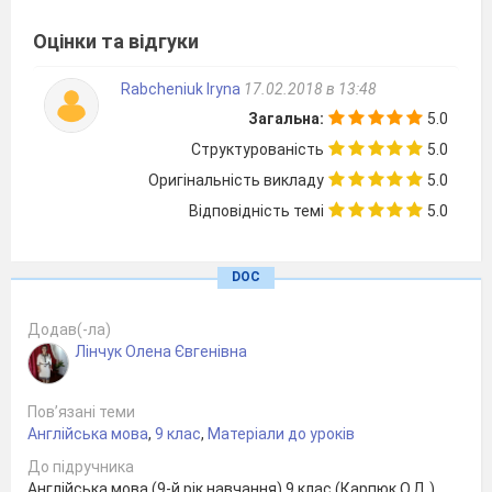
Оцінки та відгуки
Rabcheniuk Iryna
17.02.2018 в 13:48
Загальна:
5.0
Структурованість
5.0
Оригінальність викладу
5.0
Відповідність темі
5.0
DOC
Додав(-ла)
Лінчук Oленa Євгенівна
Пов’язані теми
Англійська мова
,
9 клас
,
Матеріали до уроків
До підручника
Англійська мова (9-й рік навчання) 9 клас (Карпюк О.Д.)