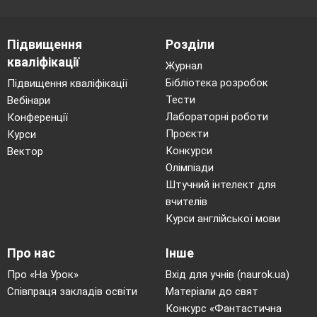
Підвищення
Розділи
кваліфікації
Журнал
Бібліотека розробок
Підвищення кваліфікації
Тести
Вебінари
Лабораторні роботи
Конференції
Проєкти
Курси
Конкурси
Вектор
Олімпіади
Штучний інтелект для
вчителів
Курси англійської мови
Про нас
Інше
Про «На Урок»
Вхід для учнів (naurok.ua)
Співпраця закладів освіти
Матеріали до свят
Конкурс «Фантастична