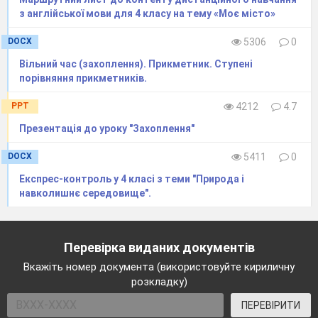
з англійської мови для 4 класу на тему «Моє місто»
DOCX
5306
0
Вільний час (захоплення). Прикметник. Ступені
порівняння прикметників.
PPT
4212
4.7
Презентація до уроку "Захоплення"
DOCX
5411
0
Експрес-контроль у 4 класі з теми "Природа і
навколишнє середовище".
Перевірка виданих документів
Вкажіть номер документа (використовуйте кириличну
розкладку)
ПЕРЕВІРИТИ