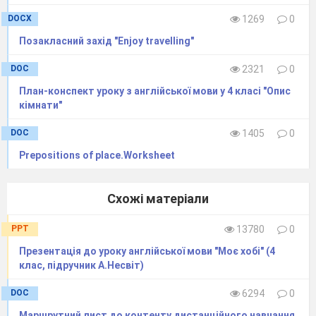
DOCX
1269
0
Позакласний захід "Enjoy travelling"
DOC
2321
0
План-конспект уроку з англійської мови у 4 класі "Опис
кімнати"
DOC
1405
0
Prepositions of place.Worksheet
Схожі матеріали
PPT
13780
0
Презентація до уроку англійської мови "Моє хобі" (4
клас, підручник А.Несвіт)
DOC
6294
0
Маршрутний лист до контенту дистанційного навчання