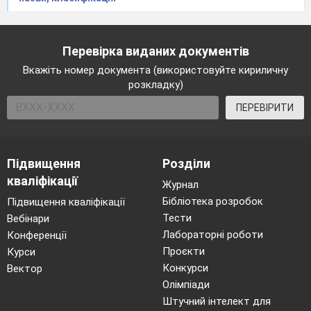
Перевірка виданих документів
Вкажіть номер документа (використовуйте кириличну
розкладку)
ПЕРЕВІРИТИ
Підвищення
Розділи
кваліфікації
Журнал
Бібліотека розробок
Підвищення кваліфікації
Тести
Вебінари
Лабораторні роботи
Конференції
Проєкти
Курси
Конкурси
Вектор
Олімпіади
Штучний інтелект для