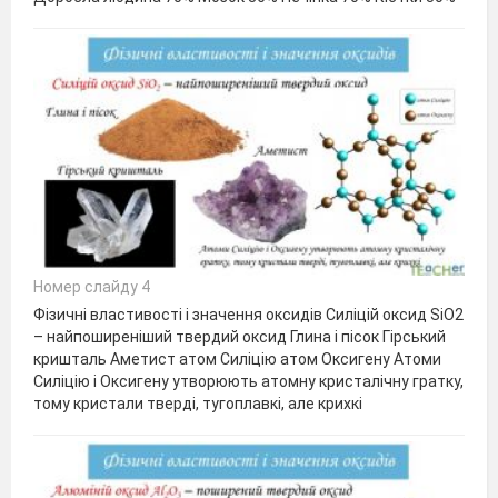
Номер слайду 4
Фізичні властивості і значення оксидів Силіцій оксид SiO2
– найпоширеніший твердий оксид Глина і пісок Гірський
кришталь Аметист атом Силіцію атом Оксигену Атоми
Силіцію і Оксигену утворюють атомну кристалічну гратку,
тому кристали тверді, тугоплавкі, але крихкі