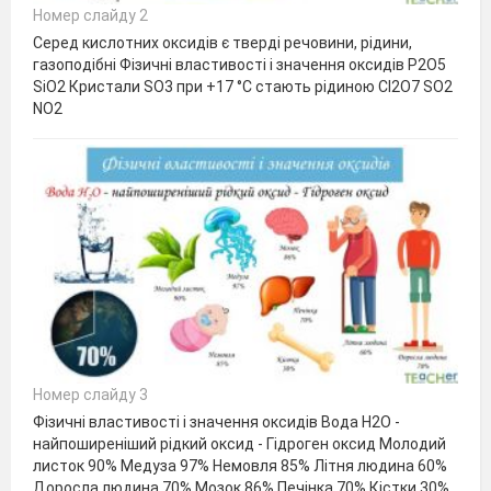
Номер слайду 2
Серед кислотних оксидів є тверді речовини, рідини,
газоподібні Фізичні властивості і значення оксидів Р2O5
SiO2 Кристали SO3 при +17 °C стають рідиною Cl2O7 SO2
NO2
Номер слайду 3
Фізичні властивості і значення оксидів Вода Н2O -
найпоширеніший рідкий оксид - Гідроген оксид Молодий
листок 90% Медуза 97% Немовля 85% Літня людина 60%
Доросла людина 70% Мозок 86% Печінка 70% Кістки 30%