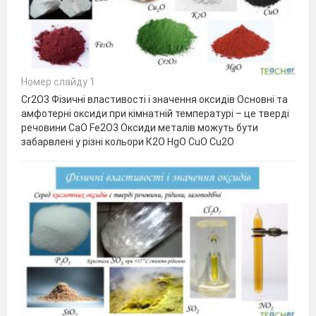
Номер слайду 1
Cr2O3 Фізичні властивості і значення оксидів Основні та
амфотерні оксиди при кімнатній температурі – це тверді
речовини СаО Fe2О3 Оксиди металів можуть бути
забарвлені у різні кольори К2О HgO CuO Cu2O