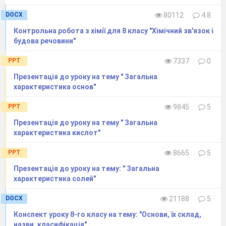
DOCX
80112
4.8
Контрольна робота з хімії для 8 класу "Хімічний зв'язок і
будова речовини"
PPT
7337
0
Презентація до уроку на тему " Загальна
характеристика основ"
PPT
9845
5
Презентація до уроку на тему " Загальна
характеристика кислот"
PPT
8665
5
Презентація до уроку на тему: " Загальна
характеристика солей"
DOCX
21188
5
Конспект уроку 8-го класу на тему: "Основи, їх склад,
назви, класифікація"