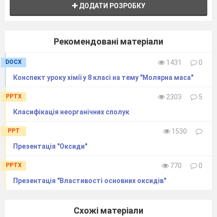
ДОДАТИ РОЗРОБКУ
Рекомендовані матеріали
DOCX
1431
0
Конспект уроку хімії у 8 класі на тему "Молярна маса"
PPTX
2303
5
Класифікація неорганічних сполук
PPT
1530
Презентація "Оксиди"
PPTX
770
0
Презентація "Властивості основних оксидів"
Схожі матеріали