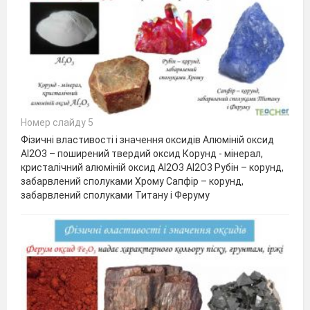
Номер слайду 5
Фізичні властивості і значення оксидів Алюміній оксид
Al2O3 – поширений твердий оксид Корунд - мінерал,
кристалічний алюміній оксид Al2O3 Al2O3 Рубін – корунд,
забарвлений сполуками Хрому Сапфір – корунд,
забарвлений сполуками Титану і Феруму