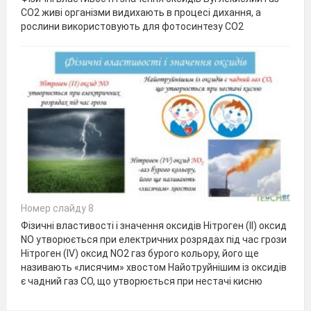
СO2 живі організми видихають в процесі дихання, а
рослини використовують для фотосинтезу СO2
Номер слайду 8
Фізичні властивості і значення оксидів Нітроген (ІІ) оксид
NO утворюється при електричних розрядах під час грози
Нітроген (IV) оксид NO2 газ бурого кольору, його ще
називають «лисячим» хвостом Найотруйнішим із оксидів
є чадний газ СО, що утворюється при нестачі кисню