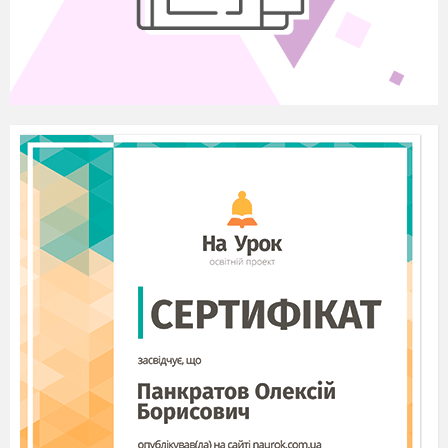
Ведучий.
Шановні учні! Перше селище, де
зупинилися козаки, називається Логічне. Його
мешканці дали завдання скласти 11 слів,
пов
’
язаних з фізикою, виключаючи зі слова
одну букву або додаючи до слова одну букву.
Максимальна кількість солі, яку можна
отримати в цьому селищі
–
11 пудів. (кожна
команда отримує
конверт № 1). На виконання завдання мешканці
дають вам 5 хвилин.
Ряд + о =
_______
Алмаз + п =
______
Топка + о =
_______
Алиса – а =
_______
Кузов – о =
________