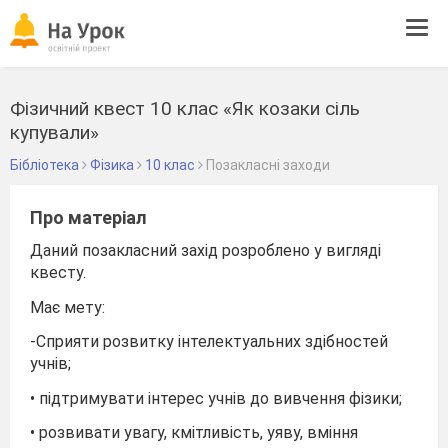
Tog
navi
Фізичний квест 10 клас «Як козаки сіль
купували»
Бібліотека
Фізика
10 клас
Позакласні заходи
Про матеріал
Даний позакласний захід розроблено у вигляді
квесту.
Має мету:
-Сприяти розвитку інтелектуальних здібностей
учнів;
• підтримувати інтерес учнів до вивчення фізики;
• розвивати увагу, кмітливість, уяву, вміння