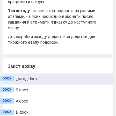
працювати в групі
Тип
заходу
: активна гра-подорож за різними
етапами, на яких необхідно виконати певне
завдання й отримати підказку до наступного
етапу.
До розробки заходу додаються додатки для
ткожного етапу подорожі.
Зміст архіву
_захід.docx
DOCX
Є.docx
DOCX
А.docx
DOCX
Б.docx
DOCX