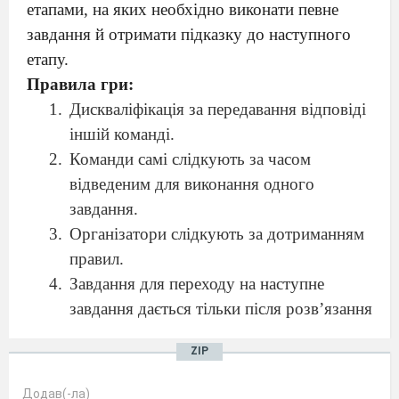
етапами, на яких необхідно виконати певне
завдання й отримати підказку до наступного
етапу.
Правила гри:
Дискваліфікація за передавання відповіді
іншій команді.
Команди самі слідкують за часом
відведеним для виконання одного
завдання.
Організатори слідкують за дотриманням
правил.
Завдання для переходу на наступне
завдання дається тільки після розв’язання
відповідного завдання або як автоперехід
ZIP
після відведеного для виконання
завдання часу.
Додав(-ла)