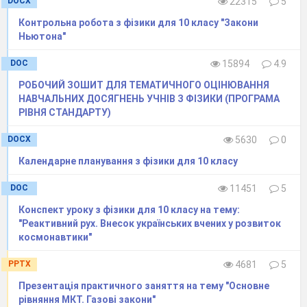
DOCX
22315
5
У разі правильного виконання завдання, учні
Контрольна робота з фізики для 10 класу "Закони
отримують номер кабінету (№ 34)
, на дверях
Ньютона"
якого міститься конверт з наступним
завданням.
DOC
15894
4.9
Якщо учні не розв
’
язали задачу(або розв
’язали
РОБОЧИЙ ЗОШИТ ДЛЯ ТЕМАТИЧНОГО ОЦІНЮВАННЯ
НАВЧАЛЬНИХ ДОСЯГНЕНЬ УЧНІВ З ФІЗИКИ (ПРОГРАМА
некоректно
), то члени журі, після відведеного
РІВНЯ СТАНДАРТУ)
на виконання задачі часу, кажуть їм номер
кабінету, але вирушає група через 2 хвилини.
DOCX
5630
0
Селище Допомоги
(Додаток В)
Календарне планування з фізики для 10 класу
Ведучий
DOC
11451
5
Наші козаки зупинились в селищі
Конспект уроку з фізики для 10 класу на тему:
Допомоги. На ночівлю попросилися до бабусі.
"Реактивний рух. Внесок українських вчених у розвиток
Вона має онука-п
’
ятикласника Данила. Данило
космонавтики"
звернувся за допомогою до козаків, але вони
PPTX
4681
5
тільки розвели руками. Ви
–
єдині,
хто може
Презентація практичного заняття на тему "Основне
допомогти Данилу вирішити проблему й
рівняння МКТ. Газові закони"