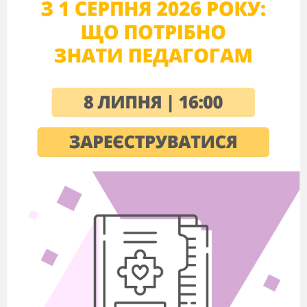
знайомить з правилами гри, бажає удачі. Гра
починається.
Хід заходу
Ведучий (вчитель):
Шановні десятикласники!
До вас звертаються козаки Грай, Око і Тур, які
подорожують по селищах у пошуках солі.
Мандрують вони,
орієнтуючись на Молочний
шлях. Але, на жаль, небо затягнуте хмарами, а
вони дуже поспішають. Мешканці селищ
погодились показувати
дорогу козакам далі
тільки за умови виконання їх завдань. Грай,
Око і Тур звертаються до вас з проханням
допомогти їм.
За кожну правильну відповідь
мешканці готові віддати один пуд солі. Цікаво,
скільки пудів солі назбирає кожна команда?
Селище ЛОГ
ІЧНЕ
(Додаток А)