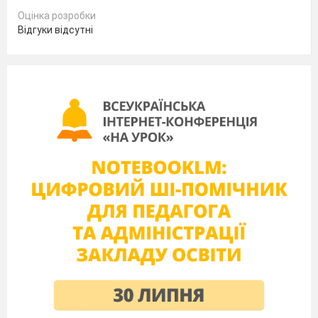
Б) 36дм³;
Оцінка розробки
В) 64дм³;
Відгуки відсутні
Знайдіть об'єм прямокутного
паралелепіпеда, якщо а=12 см, b=5дм, а
сторона с=хсм?
А) 600х см³;
Б) 60х см³;
В) 17х см³;
Що обчислюють за допомогою формули
Socн·h.
А) об'єм циліндра;
Б) об'єм призми;
В) об'єм піраміди;
Знайдіть об'єм піраміди в основі якої лежить