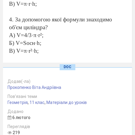
В) V=π·r·h;
За допомогою якої формули знаходимо
об'єм циліндра?
А) V=4/3·π·r²;
Б) V=Socн·h;
В) V=π·r²·h;
Об'єм якої фігури знаходимо за допомогою
DOC
цієї формули V=1/3·h·(S₁+S₂+√S₁·S₂)?
Додав(-ла)
А) прямокутного паралелепіпеда;
Прокопенко Віта Андріївна
Б) зрізаної трикутної піраміди;
Пов’язані теми
В) зрізаного конуса;
Геометрія
,
11 клас
,
Матеріали до уроків
Додано
Обчисліть об'єм куба, якщо одна його
6 лютого
сторона дорівнює 4дм?
Переглядів
А) 12дм³;
219