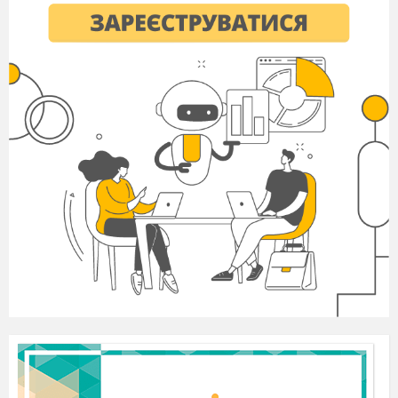
квадрат зі стороною 12 см, а висота піраміди
дорівнює 2 дм?
А) 96дм³;
Б) 144см³;
В) 960см³;
Обчисліть об'єм кулі, радіус якої дорівнює
12 см?
А) 2304πсм³;
Б) 1728πсм³;
В) 972πсм³;
Задача. Осьовий переріз конуса -
рівнобедренний трикутник з кутом 120° при
вершині та основою 12 см. Знайдіть об'єм
конуса.