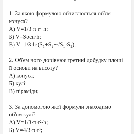
За якою формулою обчислюється об'єм
конуса?
А) V=1/3·π·r²·h;
Б) V=Socн·h;
В) V=1/3·h·(S₁+S₂+√S₁·S₂);
Об'єм чого дорівнює третині добудку площі
її основи на висоту?
А) конуса;
Б) кулі;
В) піраміди;
За допомогою якої формули знаходимо
об'єм кулі?
А) V=1/3·π·r²·h;
Б) V=4/3·π·r³;