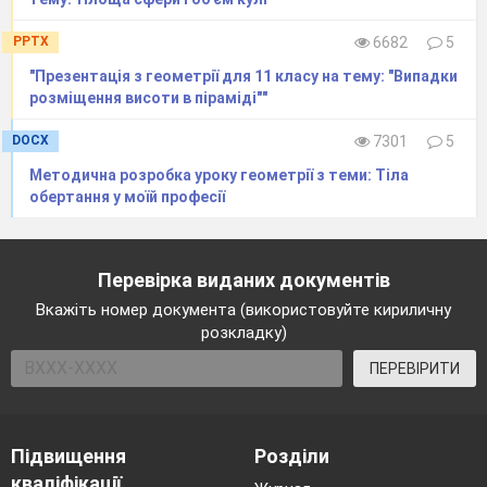
PPTX
6682
5
"Презентація з геометрії для 11 класу на тему: "Випадки
розміщення висоти в піраміді""
DOCX
7301
5
Методична розробка уроку геометрії з теми: Тіла
обертання у моїй професії
Перевірка виданих документів
Вкажіть номер документа (використовуйте кириличну
розкладку)
ПЕРЕВІРИТИ
Підвищення
Розділи
кваліфікації