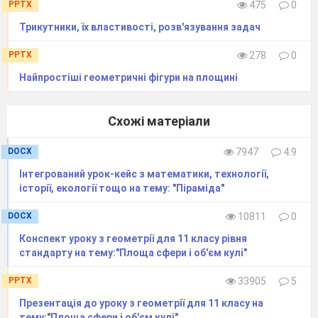
PPTX
475
0
Трикутники, їх властивості, розв'язування задач
PPTX
278
0
Найпростіші геометричні фігури на площині
Схожі матеріали
DOCX
7947
4.9
Інтегрований урок-кейс з математики, технології,
історії, екології тощо на тему: "Піраміда"
DOCX
10811
0
Конспект уроку з геометрії для 11 класу рівня
стандарту на тему:"Площа сфери і об'єм кулі"
PPTX
33905
5
Презентація до уроку з геометрії для 11 класу на
тему:"Площа сфери і об'єм кулі"