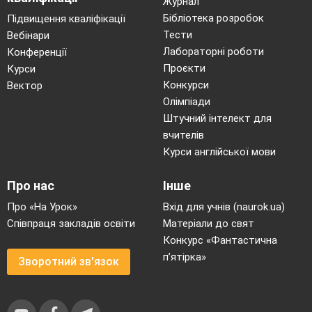
Журнал
Бібліотека розробок
Підвищення кваліфікації
Тести
Вебінари
Лабораторні роботи
Конференції
Проєкти
Курси
Конкурси
Вектор
Олімпіади
Штучний інтелект для
вчителів
Курси англійської мови
Про нас
Інше
Про «На Урок»
Вхід для учнів (naurok.ua)
Співпраця закладів освіти
Матеріали до свят
Конкурс «Фантастична
п’ятірка»
Зворотний зв'язок