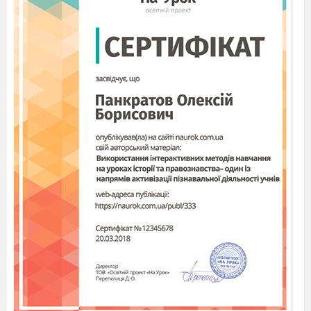
. Основна думка
5
:
у пошані народній завжди
залишаються ті, хто захищав, відстоював
інтереси простого люду, жертвуючи своїм
життям.
Жанр:
6.
ліро-епічна соціальна поема-казка.
(Від казки — зачин, події відбуваються в
давноминулі часи, в якійсь невідомій країні,
головні персонажі — поет і Бертольдо —
зустрічаються тричі, як і в казках.)
. Композиція.
7
Твір складається з чотирьох розділів.
Експозиція:
знайомство з поетом.
Зав’язка:
зустріч поета з Бертольдом.
Кульмінація:
конфлікт між Бертольдом і
поетом.
Розв’язка:
довічне ув’язнення поета, його
смерть; А поетові нащадки Слово гостреє
гартують.
Сюжет твору.
8.
Поема починається коротеньким виступом, у якому