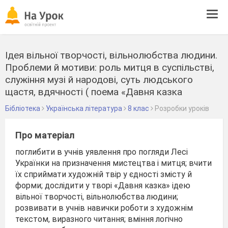
Tog
navi
Ідея вільної творчості, вільнолюбства людини.
Проблеми й мотиви: роль митця в суспільстві,
служіння музі й народові, суть людського
щастя, вдячності ( поема «Давня казка
Бібліотека
Українська література
8 клас
Розробки уроків
Про матеріал
поглибити в учнів уявлення про погляди Лесі
Українки на призначення мистецтва і митця; вчити
їх сприймати художній твір у єдності змісту й
форми; дослідити у творі «Давня казка» ідею
вільної творчості, вільнолюбства людини;
розвивати в учнів навички роботи з художнім
текстом, виразного читання; вміння логічно