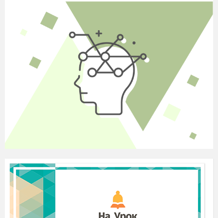
рік, а пізніше — в другій збірці віршів Лесі
Українки «Думи і мрії». У час творення цієї
поеми одні письменники реакційного напряму
заявляли, що мистецтво потрібно лише для
розваги, інші — що історію вершать царі,
королі, володарі трудящих, що гнобительський
лад — непорушний, вічний. Поемою «Давня
казка» Леся Українка давала гостру відсіч
носіям цих теорій.
2. Виразне читання, переказування цікавих
епізодів твору.
. Тема
3
:
зображення боротьби трудящих
проти своїх поневолювачів та ролі і місця поета
у визволенні народу від гніту.
Ідея:
4.
уславлення мужності,
цілеспрямованості, віри у щасливе життя
(поет); засудження жорстокості, жаги до
збагачення, прагнення поневолити народ
(Бертольдо).