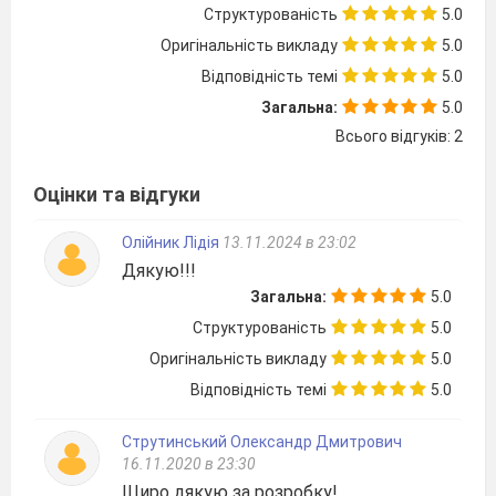
І щастя моє таємне.
Структурованість
5.0
(«Хотіла б я піснею стати»)
Оригінальність викладу
5.0
Замиготіло листячко зелене,
Відповідність темі
5.0
Посипались білесенькі квітки.
(«Давня весна»)
Загальна:
5.0
Тож підіте і скажіте,
Всього відгуків: 2
Що поки я буду жити,
Не подумаю довіку
Оцінки та відгуки
Зброї чесної зложити.
(«Давня казка»)
Олійник Лідія
13.11.2024 в 23:02
Та чого там, люди добрі,
Дякую!!!
За новинками впадати?
Загальна:
5.0
Може, часом не завадить
Структурованість
5.0
І давніше пригадати.
(«Давня казка»)
Оригінальність викладу
5.0
Співало все, сміялось і бриніло,
Відповідність темі
5.0
А я лежала хвора й самотна.
(«Давня весна»)
Струтинський Олександр Дмитрович
Якби я ваші промені мала,
16.11.2020 в 23:30
Я б ніколи не мовила слова.
Щиро дякую за розробку!