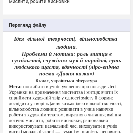
мислити, робити висновки
Перегляд файлу
Ідея
вільної
творчості,
вільнолюбства
людини.
Проблеми й мотиви: роль митця в
суспільстві, служіння музі й народові, суть
людського щастя, вдячності (ліро-епічна
поема «Давня казка»)
8 клас, українська література
Мета:
поглибити в учнів уявлення про погляди Лесі
Українки на призначення мистецтва і митця; вчити їх
сприймати художній твір у єдності змісту й форми;
дослідити у творі «Давня казка» ідею вільної творчості,
вільнолюбства людини; розвивати в учнів навички
роботи з художнім текстом, виразного читання; вміння
логічно мислити, робити висновки; раціонально
використовувати навчальний час; виховувати в учнів
високі моральні якості — гуманізм, щирість, ненависть