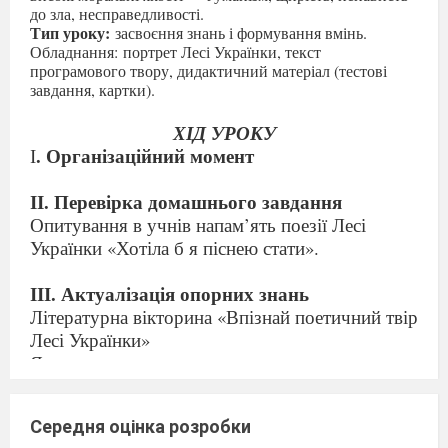
до зла, несправедливості.
Тип уроку:
засвоєння знань і формування вмінь.
Обладнання:
портрет Лесі Українки, текст
програмового твору, дидактичний матеріал (тестові
завдання, картки).
ХІД УРОКУ
. Організаційний момент
І
ІІ. Перевірка домашнього завдання
Опитування в учнів напам’ять поезії Лесі
Українки «Хотіла б я піснею стати».
ІІІ. Актуалізація опорних знань
Літературна вікторина «Впізнай поетичний твір
Лесі Українки»
Як я так високо стояла,
Хай була б я весь вік одинока.
(«Ви щасливі, пречистії зорі»)
Середня оцінка розробки
Лунали б тоді мої мрії