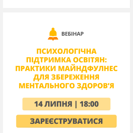
встановлюється 1 бал.
IV. Оголошення теми, мети уроку.
Мотивація навчальної діяльності учнів
V. Основний зміст уроку
Прославимо поетів, у яких один бог — красиво
сказане,
безстрашне слово правди.
1. Історія написання твору.
«Давню казку» Леся Українка написала в 1893
році. На ту пору вона вже була зрілим поетом.
Своє місце як митець письменниця бачила
лише серед найпередовіших, революційних
представників суспільства — серед робітників.
У творі йдеться і про роль поета і його творів у
суспільному житті. Тому головний герой цієї
поеми — поет.
Твір «Давня казка» вперше був опублікований
у львівському журналі «Життє і слово» за 1896